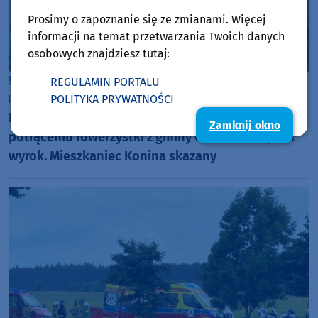
Prosimy o zapoznanie się ze zmianami. Więcej
informacji na temat przetwarzania Twoich danych
osobowych znajdziesz tutaj:
Powiat Człuchowski
REGULAMIN PORTALU
piątek, 19 czerwca 2026, 08:20
POLITYKA PRYWATNOŚCI
Prawie siedem i pół roku po śmiertelnym
Zamknij okno
potrąceniu rowerzystki z gminy Człuchów zapadł
wyrok. Mieszkaniec Konina skazany