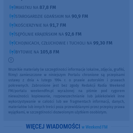
87,8 FM
MIASTKU NA
90,9 FM
STAROGARDZIE GDAŃSKIM NA
91,7 FM
KOŚCIERZYNIE NA
92,6 FM
SĘPÓLNIE KRAJEŃSKIM NA
99,30 FM
CHOJNICACH, CZŁUCHOWIE I TUCHOLI NA
105,8 FM
BYTOWIE NA
Wszelkie materiały (w szczególności informacje lokalne, zdjęcia, grafiki,
filmy) zamieszczone w niniejszym Portalu chronione są przepisami
ustawy z dnia 4 lutego 1994 r. o prawie autorskim i prawach
pokrewnych. Zabronione jest bez zgody Redakcji Radia Weekend
FM/portalu weekendfm.pl wyrażonej na piśmie pod rygorem
nieważności: kopiowanie, rozpowszechnianie lub jakiekolwiek inne
wykorzystywanie w całości lub we fragmentach informacji, danych,
materiałów lub innych treści poza przewidzianymi przez przepisy prawa
wyjątkami, w szczególności dozwolonym użytkiem osobistym.
WIĘCEJ WIADOMOŚCI
w Weekend FM