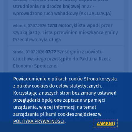
Utrudnienia na drodze krajowej nr 22 -
wprowadzono ruch wahadłowy (AKTUALIZACJA)
12:13
Motocyklista wpadł przez
wtorek, 07.07.2026
szybką jazdę. Lista przewinień mieszkańca gminy
Przechlewo była długa
07:22
Sześć gmin z powiatu
środa, 01.07.2026
człuchowskiego przystąpiło do Paktu na Rzecz
Ekonomii Społecznej
07:49
Zarząd Powiatu
poniedziałek, 29.06.2026
Powiadomienie o plikach cookie Strona korzysta
Człuchowskiego z wotum zaufania i absolutorium.
z plików cookies do celów statystycznych.
Zdobył je bez poparcia radnych PiS
Korzystając z naszych stron bez zmiany ustawień
przeglądarki będą one zapisane w pamięci
07:13
Władze powiatu
piątek, 26.06.2026
urządzenia, więcej informacji na temat
człuchowskiego odwołają się od kary za wycinkę i
zarządzania plikami cookies znajdziesz w
przycinkę drzew w Grodzisku, w gminie
POLITYKA PRYWATNOŚCI
.
ZAMKNIJ
Rzeczenica