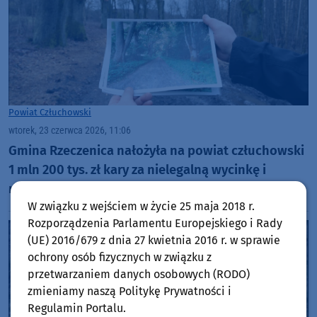
Powiat Człuchowski
wtorek, 23 czerwca 2026, 11:06
Gmina Rzeczenica nałożyła na powiat człuchowski
1 mln 200 tys. zł kary za nielegalną wycinkę i
nadmierną przycinkę drzew w Grodzisku
W związku z wejściem w życie 25 maja 2018 r.
Rozporządzenia Parlamentu Europejskiego i Rady
(UE) 2016/679 z dnia 27 kwietnia 2016 r. w sprawie
ochrony osób fizycznych w związku z
przetwarzaniem danych osobowych (RODO)
zmieniamy naszą Politykę Prywatności i
Regulamin Portalu.