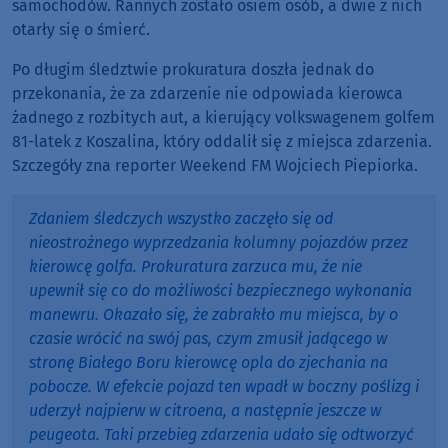
samochodów. Rannych zostało osiem osób, a dwie z nich
otarły się o śmierć.
Po długim śledztwie prokuratura doszła jednak do
przekonania, że za zdarzenie nie odpowiada kierowca
żadnego z rozbitych aut, a kierujący volkswagenem golfem
81-latek z Koszalina, który oddalił się z miejsca zdarzenia.
Szczegóły zna reporter Weekend FM Wojciech Piepiorka.
Zdaniem śledczych wszystko zaczęło się od
nieostrożnego wyprzedzania kolumny pojazdów przez
kierowcę golfa. Prokuratura zarzuca mu, że nie
upewnił się co do możliwości bezpiecznego wykonania
manewru. Okazało się, że zabrakło mu miejsca, by o
czasie wrócić na swój pas, czym zmusił jadącego w
stronę Białego Boru kierowcę opla do zjechania na
pobocze. W efekcie pojazd ten wpadł w boczny poślizg i
uderzył najpierw w citroena, a następnie jeszcze w
peugeota. Taki przebieg zdarzenia udało się odtworzyć