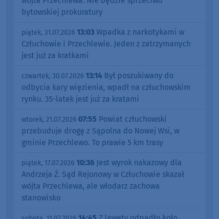
wójta Przechlewa. Nie będzie sprzeciwu
bytowskiej prokuratury
13:03
Wpadka z narkotykami w
piątek, 31.07.2026
Człuchowie i Przechlewie. Jeden z zatrzymanych
jest już za kratkami
13:14
Był poszukiwany do
czwartek, 30.07.2026
odbycia kary więzienia, wpadł na człuchowskim
rynku. 35-latek jest już za kratami
07:55
Powiat człuchowski
wtorek, 21.07.2026
przebuduje drogę z Sąpolna do Nowej Wsi, w
gminie Przechlewo. To prawie 5 km trasy
10:36
Jest wyrok nakazowy dla
piątek, 17.07.2026
Andrzeja Ż. Sąd Rejonowy w Człuchowie skazał
wójta Przechlewa, ale włodarz zachowa
stanowisko
14:45
Z lawety odpadło koło.
sobota, 11.07.2026