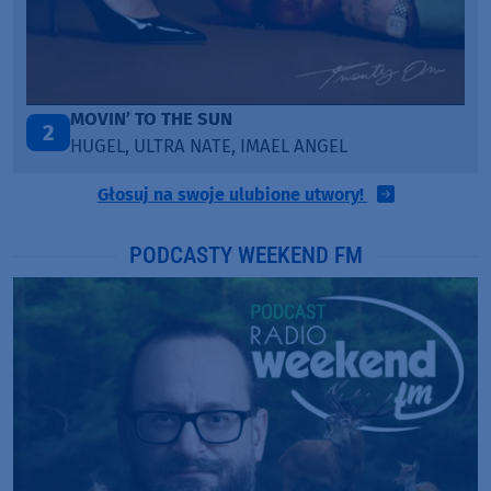
LEGENDARY LOVERS (SAVE ME)
3
KATY PERRY & CHIEF KEEF
Głosuj na swoje ulubione utwory!
PODCASTY WEEKEND FM