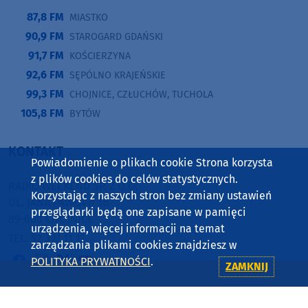
87,8 FM
MIASTKO
90,9 FM
STAROGARD GDAŃSKI
91,7 FM
KOŚCIERZYNA
92,6 FM
SĘPÓLNO KRAJEŃSKIE
99,3 FM
CHOJNICE, CZŁUCHÓW, TUCHOLA
105,8 FM
BYTÓW
KONTAKT
Powiadomienie o plikach cookie Strona korzysta
z plików cookies do celów statystycznych.
RADIO WEEKEND SP. Z O.O.
Korzystając z naszych stron bez zmiany ustawień
UL. JANA PAWŁA II 1B
przeglądarki będą one zapisane w pamięci
89-600 CHOJNICE
urządzenia, więcej informacji na temat
TEL. 52 397 11 11
zarządzania plikami cookies znajdziesz w
POLITYKA PRYWATNOŚCI
.
ZAMKNIJ
Copyright © 2001-2026 Radio Weekend Sp. z o.o., PETRUS Sp. z