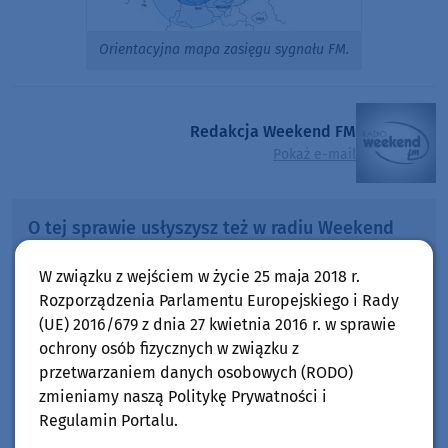
Orientacyjna mapa zasięgu sygnału FM.
Redakcja Weekend FM
Pokaż e-mail
O tej sprawie usłyszysz też w radiu Weekend
FM.
W związku z wejściem w życie 25 maja 2018 r.
Słuchaj w:
Rozporządzenia Parlamentu Europejskiego i Rady
87,8 FM
MIASTKU NA
(UE) 2016/679 z dnia 27 kwietnia 2016 r. w sprawie
90,9 FM
ochrony osób fizycznych w związku z
STAROGARDZIE GDAŃSKIM NA
przetwarzaniem danych osobowych (RODO)
91,7 FM
KOŚCIERZYNIE NA
zmieniamy naszą Politykę Prywatności i
92,6 FM
SĘPÓLNIE KRAJEŃSKIM NA
Regulamin Portalu.
99,30 FM
CHOJNICACH, CZŁUCHOWIE I TUCHOLI NA