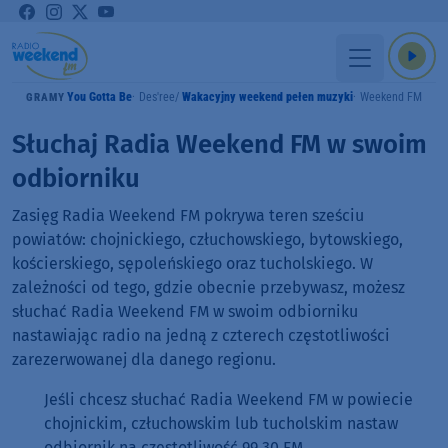
You Gotta Be
Des'ree
Wakacyjny weekend pełen muzyki
Weekend FM
GRAMY
Słuchaj Radia Weekend FM w swoim
odbiorniku
Zasięg Radia Weekend FM pokrywa teren sześciu
powiatów: chojnickiego, człuchowskiego, bytowskiego,
kościerskiego, sępoleńskiego oraz tucholskiego. W
zależności od tego, gdzie obecnie przebywasz, możesz
słuchać Radia Weekend FM w swoim odbiorniku
nastawiając radio na jedną z czterech częstotliwości
zarezerwowanej dla danego regionu.
Jeśli chcesz słuchać Radia Weekend FM w powiecie
chojnickim, człuchowskim lub tucholskim nastaw
odbiornik na częstotliwość 99,30 FM.