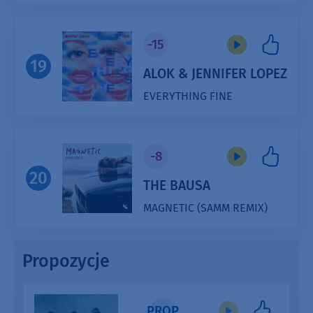
Audio
Player
-15
19
ALOK & JENNIFER LOPEZ
EVERYTHING FINE
Audio
Player
-8
20
THE BAUSA
MAGNETIC (SAMM REMIX)
Audio
Player
Propozycje
PROP