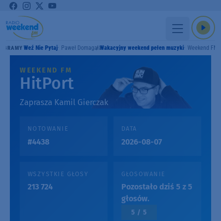
Weź Nie Pytaj
Paweł Domagała
Wakacyjny weekend pełen muzyki
Weekend FM
GRAMY
WEEKEND FM
HitPort
Zaprasza Kamil Gierczak
NOTOWANIE
DATA
#4438
2026-08-07
WSZYSTKIE GŁOSY
GŁOSOWANIE
213 724
Pozostało dziś 5 z 5
głosów.
5 / 5