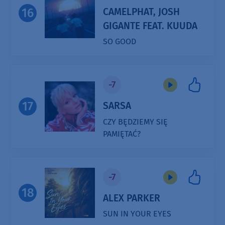
CAMELPHAT, JOSH
16
GIGANTE FEAT. KUUDA
SO GOOD
Audio
Player
-7
17
SARSA
CZY BĘDZIEMY SIĘ
PAMIĘTAĆ?
Audio
Player
-7
18
ALEX PARKER
SUN IN YOUR EYES