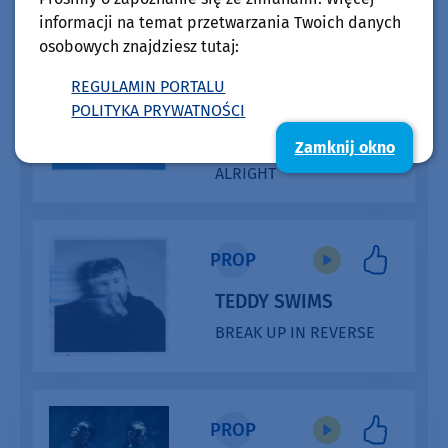
informacji na temat przetwarzania Twoich danych
osobowych znajdziesz tutaj:
PROP
REGULAMIN PORTALU
POLITYKA PRYWATNOŚCI
CATZ’N DOGZ
Zamknij okno
WE’RE GONNA BE
ALRIGHT
PROP
TEDDY SWIMS
BREAK UP IN REVERSE
PROP