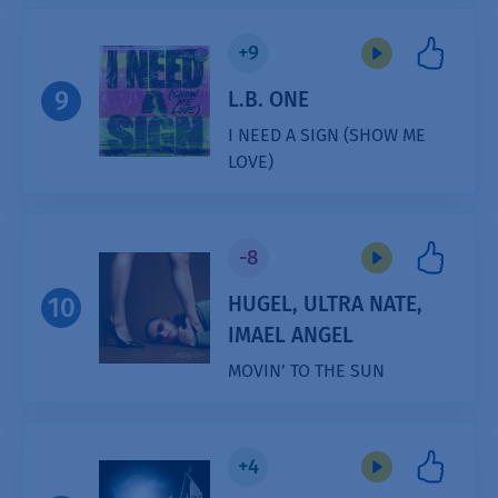
Player
+9
9
L.B. ONE
I NEED A SIGN (SHOW ME
LOVE)
Audio
Player
-8
HUGEL, ULTRA NATE,
10
IMAEL ANGEL
MOVIN’ TO THE SUN
Audio
Player
+4