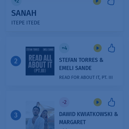
+2
SANAH
ITEPE ITEDE
Audio
Player
+4
STEFAN TORRES &
2
EMELI SANDE
READ FOR ABOUT IT, PT. III
Audio
Player
-2
DAWID KWIATKOWSKI &
3
MARGARET