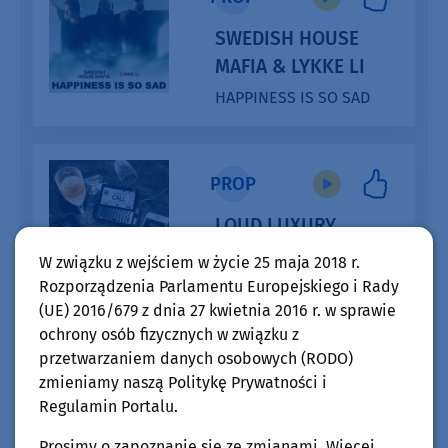
SWEDISH HOUSE
MAFIA & LYKKE LI
HAPPINESS IS SO SAD
PROP
LOUD LUXURY
ONE CALL AWAY
W związku z wejściem w życie 25 maja 2018 r.
Rozporządzenia Parlamentu Europejskiego i Rady
(UE) 2016/679 z dnia 27 kwietnia 2016 r. w sprawie
ochrony osób fizycznych w związku z
PROP
przetwarzaniem danych osobowych (RODO)
zmieniamy naszą Politykę Prywatności i
SOFI TUKKER
Regulamin Portalu.
BARTHELONA
Prosimy o zapoznanie się ze zmianami. Więcej