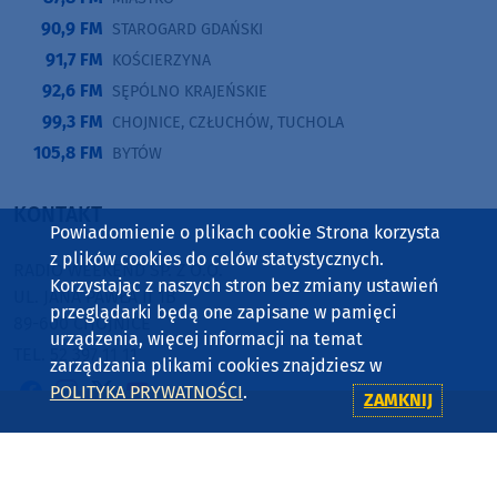
90,9 FM
STAROGARD GDAŃSKI
91,7 FM
KOŚCIERZYNA
92,6 FM
SĘPÓLNO KRAJEŃSKIE
99,3 FM
CHOJNICE, CZŁUCHÓW, TUCHOLA
105,8 FM
BYTÓW
KONTAKT
Powiadomienie o plikach cookie Strona korzysta
z plików cookies do celów statystycznych.
RADIO WEEKEND SP. Z O.O.
Korzystając z naszych stron bez zmiany ustawień
UL. JANA PAWŁA II 1B
przeglądarki będą one zapisane w pamięci
89-600 CHOJNICE
urządzenia, więcej informacji na temat
TEL. 52 397 11 11
zarządzania plikami cookies znajdziesz w
POLITYKA PRYWATNOŚCI
.
ZAMKNIJ
Copyright © 2001-2026 Radio Weekend Sp. z o.o., PETRUS Sp. z
o.o. Korzystanie z portalu oznacza akceptację
regulaminu
,