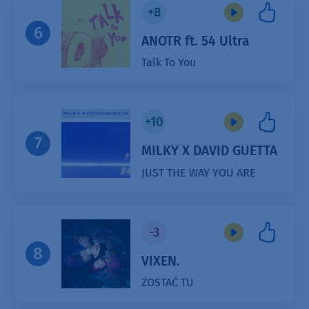
+8
6
ANOTR ft. 54 Ultra
Talk To You
Audio
Player
+10
7
MILKY X DAVID GUETTA
JUST THE WAY YOU ARE
Audio
Player
-3
8
VIXEN.
ZOSTAĆ TU
Audio