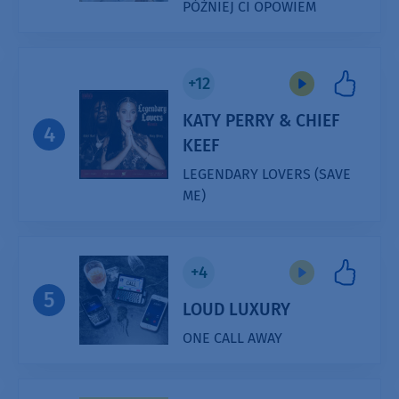
PÓŹNIEJ CI OPOWIEM
Audio
Player
+12
KATY PERRY & CHIEF
4
KEEF
LEGENDARY LOVERS (SAVE
ME)
Audio
Player
+4
5
LOUD LUXURY
ONE CALL AWAY