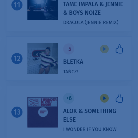
TAME IMPALA & JENNIE
11
& BOYS NOIZE
DRACULA (JENNIE REMIX)
Audio
Player
-5
12
BLETKA
TAŃCZ!
+6
ALOK & SOMETHING
13
ELSE
I WONDER IF YOU KNOW
Audio