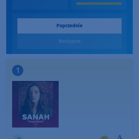
Poprzednie
Następne
1