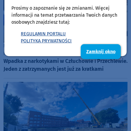
Prosimy o zapoznanie się ze zmianami. Więcej
informacji na temat przetwarzania Twoich danych
osobowych znajdziesz tutaj:
REGULAMIN PORTALU
POLITYKA PRYWATNOŚCI
Powiat Człuchowski
Zamknij okno
piątek, 31 lipca 2026, 13:03
Wpadka z narkotykami w Człuchowie i Przechlewie.
Jeden z zatrzymanych jest już za kratkami