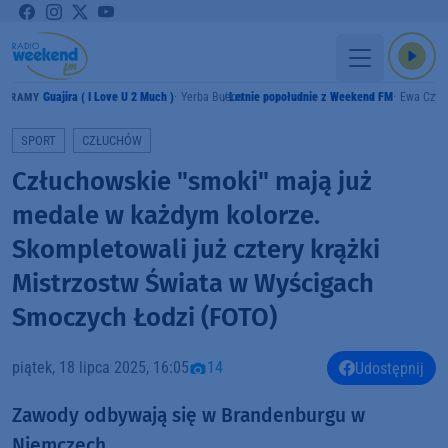
Guajira ( I Love U 2 Much )
Yerba Buena
Letnie popołudnie z Weekend FM
Ewa Czyż
GRAMY
SPORT
CZŁUCHÓW
Człuchowskie "smoki" mają już
medale w każdym kolorze.
Skompletowali już cztery krążki
Mistrzostw Świata w Wyścigach
Smoczych Łodzi (FOTO)
piątek, 18 lipca 2025, 16:05
14
Udostępnij
Zawody odbywają się w Brandenburgu w
Niemczech.