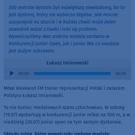
200 metrów dystans był największą niewiadomą, bo to
jest dystans, który nie wybacza błędów. Jest mocne
szarpnięcie na starcie i w każdej chwili może jeden
zawodnik wstać z ławki i robi się problem.
Wywalczyliśmy dwa srebrne medale zarówno w
konkurencji Junior Open, jak i Junior Mix co uważam
jest dużym sukcesem.
Łukasz Imianowski
Audio
00:00
00:00
Player
Mówi Weekend FM trener reprezentacji Polski i zarazem
Polstyru Łukasz Imianowski.
To nie koniec medalowych szans człuchowian. W sobotę
(19.07) wystartują w konkurencji junior mikst na 500 m, a w
niedzielę (20.07) junior open na tym samym dystansie.
Składy załóg, które wywalczyły srebrne medale: