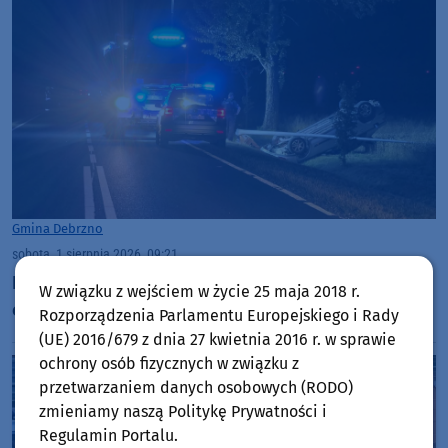
Gmina Debrzno
sobota, 1 sierpnia 2026, 09:21
Nocne dachowanie w Myśligoszczy w powiecie
W związku z wejściem w życie 25 maja 2018 r.
człuchowskim (AKTUALIZACJA)
Rozporządzenia Parlamentu Europejskiego i Rady
(UE) 2016/679 z dnia 27 kwietnia 2016 r. w sprawie
ochrony osób fizycznych w związku z
przetwarzaniem danych osobowych (RODO)
zmieniamy naszą Politykę Prywatności i
Regulamin Portalu.