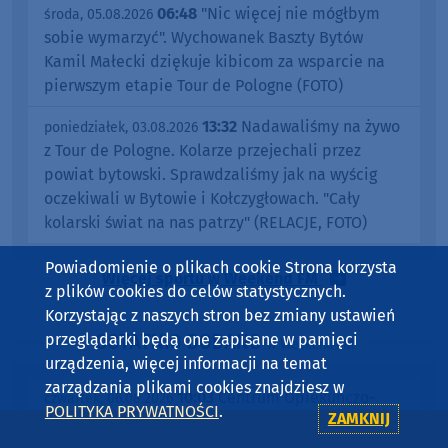
06:48
"Nic więcej nie mógłbym
środa, 05.08.2026
sobie wymarzyć". Wychowanek Baszty Bytów
Kamil Małecki dziękuje kibicom za wsparcie na
pierwszym etapie Tour de Pologne (FOTO)
13:32
Nadawaliśmy na żywo
poniedziałek, 03.08.2026
z Tour de Pologne. Kolarze przejechali przez
powiat bytowski. Sprawdzaliśmy jak na wyścig
oczekiwali w Bytowie i Kołczygłowach. "Cały
kolarski świat na nas patrzy" (RELACJE, FOTO)
Powiadomienie o plikach cookie Strona korzysta
Więcej sportu w Weekend FM
z plików cookies do celów statystycznych.
Korzystając z naszych stron bez zmiany ustawień
przeglądarki będą one zapisane w pamięci
OSTATNIO DODANO
w Weekend FM
urządzenia, więcej informacji na temat
zarządzania plikami cookies znajdziesz w
10:03
Centrum Opiekuńczo-
czwartek, 06.08.2026
POLITYKA PRYWATNOŚCI
.
ZAMKNIJ
Mieszkalne w Człuchowie jest już gotowe.
Działalność ma rozpocząć w przyszłym roku