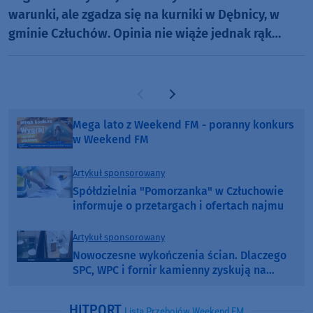
warunki, ale zgadza się na kurniki w Dębnicy, w
gminie Człuchów. Opinia nie wiąże jednak rąk
wójtowi
Poprzednia strona
Następna strona
Mega lato z Weekend FM - poranny konkurs
w Weekend FM
Artykuł sponsorowany
Spółdzielnia "Pomorzanka" w Człuchowie
informuje o przetargach i ofertach najmu
Artykuł sponsorowany
Nowoczesne wykończenia ścian. Dlaczego
SPC, WPC i fornir kamienny zyskują na
popularności?
HITPORT
Lista Przebojów Weekend FM