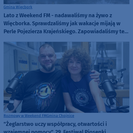
Gmina Więcbork
Lato z Weekend FM - nadawaliśmy na żywo z
Więcborka. Sprawdzaliśmy jak wakacje mijają w
Perle Pojezierza Krajeńskiego. Zapowiadaliśmy też
Dni Więcborka (ROZMOWY, FOTO)
Rozmowy w Weekend FM
Gmina Chojnice
"Żeglarstwo uczy współpracy, otwartości i
wzajemnej pomocy". 29. Festiwal Piosenki