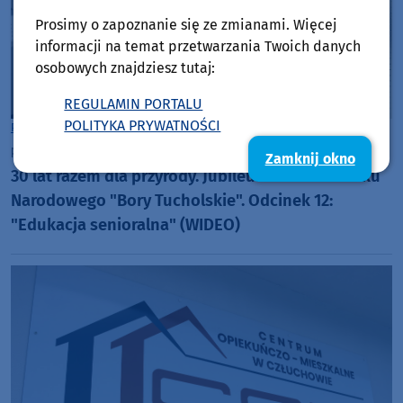
Prosimy o zapoznanie się ze zmianami. Więcej
informacji na temat przetwarzania Twoich danych
osobowych znajdziesz tutaj:
REGULAMIN PORTALU
POLITYKA PRYWATNOŚCI
Powiat Chojnicki
piątek, 7 sierpnia 2026, 08:45
Zamknij okno
30 lat razem dla przyrody. Jubileusz 30-lecia Parku
Narodowego "Bory Tucholskie". Odcinek 12:
"Edukacja senioralna" (WIDEO)