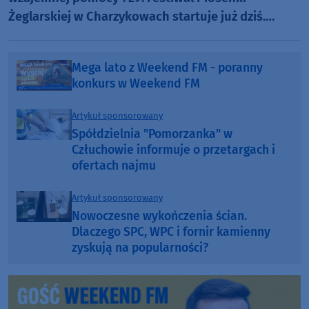
Żeglarskiej w Charzykowach startuje już dziś.
Szanty, gwiazdy i wyjątkowa atmosfera (ROZMOWA)
Mega lato z Weekend FM - poranny
konkurs w Weekend FM
Artykuł sponsorowany
Spółdzielnia "Pomorzanka" w
Człuchowie informuje o przetargach i
ofertach najmu
Artykuł sponsorowany
Nowoczesne wykończenia ścian.
Dlaczego SPC, WPC i fornir kamienny
zyskują na popularności?