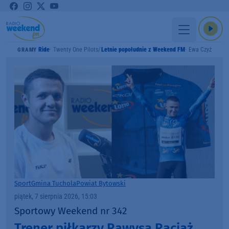
Ride
Twenty One Pilots
Letnie popołudnie z Weekend FM
Ewa Czyż
GRAMY
Sport
Gmina Tuchola
Powiat Bytowski
piątek, 7 sierpnia 2026, 15:03
Sportowy Weekend nr 342
Trener piłkarzy Rawysa Raciąż