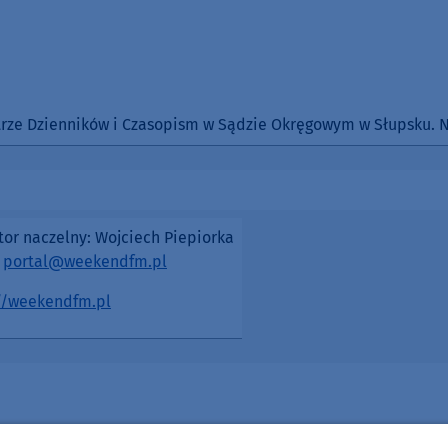
rze Dzienników i Czasopism w Sądzie Okręgowym w Słupsku. Num
or naczelny: Wojciech Piepiorka
:
portal@weekendfm.pl
//weekendfm.pl