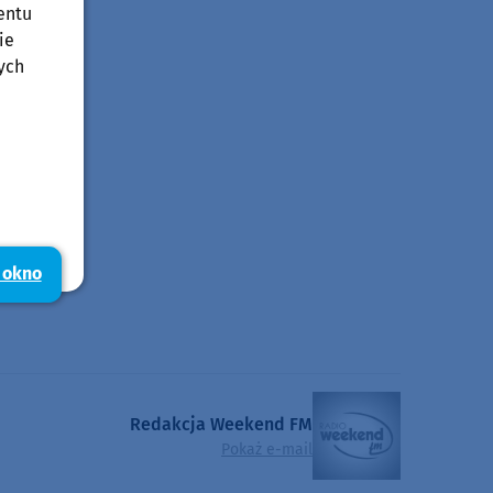
entu
ie
ych
 okno
Redakcja Weekend FM
Pokaż e-mail