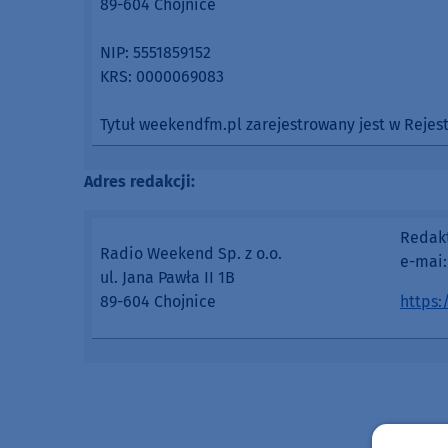
89-604 Chojnice
NIP: 5551859152
KRS: 0000069083
Tytuł weekendfm.pl zarejestrowany jest w Rejest
Adres redakcji:
Redakt
Radio Weekend Sp. z o.o.
e-mai
ul. Jana Pawła II 1B
89-604 Chojnice
https: