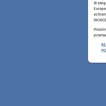
W zwią
Europej
ochron
(RODO)
Prosim
przetw
RE
PO