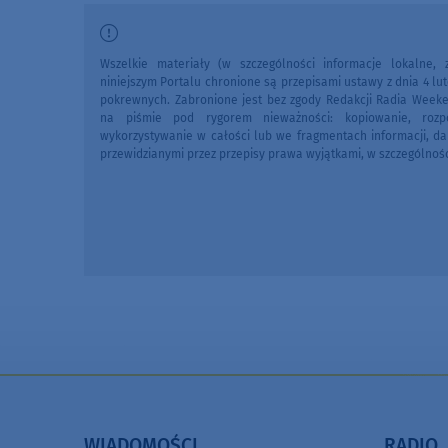
Wszelkie materiały (w szczególności informacje lokalne, z
niniejszym Portalu chronione są przepisami ustawy z dnia 4 lut
pokrewnych. Zabronione jest bez zgody Redakcji Radia Week
na piśmie pod rygorem nieważności: kopiowanie, rozpo
wykorzystywanie w całości lub we fragmentach informacji, da
przewidzianymi przez przepisy prawa wyjątkami, w szczególnoś
WIADOMOŚCI
RADIO