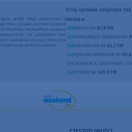
O tej sprawie usłyszysz te
djęcia, grafiki, filmy) zamieszczone w
Słuchaj w:
ego 1994 r. o prawie autorskim i prawach
87,8 FM
MIASTKU NA
end FM/portalu weekendfm.pl wyrażonej
wszechnianie lub jakiekolwiek inne
9
STAROGARDZIE GDAŃSKIM NA
nych, materiałów lub innych treści poza
91,7 FM
ci dozwolonym użytkiem osobistym.
KOŚCIERZYNIE NA
92,6
SĘPÓLNIE KRAJEŃSKIM NA
CHOJNICACH, CZŁUCHOWIE I T
105,8 FM
BYTOWIE NA
CZĘSTOTLIWOŚCI