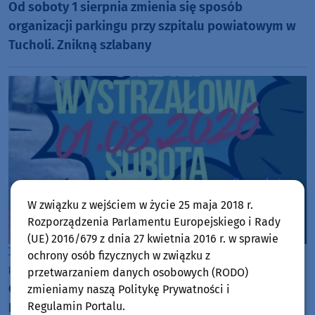
Od soboty 1 sierpnia zmienia się sposób
organizacji parkingu przy szpitalu powiatowym w
Tucholi. Znikną szlabany
W związku z wejściem w życie 25 maja 2018 r.
Rozporządzenia Parlamentu Europejskiego i Rady
(UE) 2016/679 z dnia 27 kwietnia 2016 r. w sprawie
Tuchola
ochrony osób fizycznych w związku z
piątek, 31 lipca 2026, 10:20
przetwarzaniem danych osobowych (RODO)
Centrum Szkolenia Strzeleckiego Lasów
zmieniamy naszą Politykę Prywatności i
Regulamin Portalu.
Państwowych w Tucholi zaprasza jutro (01.08) na