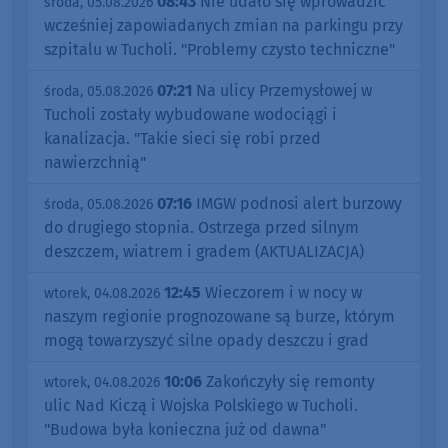
08:43
Nie udało się wprowadzić
środa, 05.08.2026
wcześniej zapowiadanych zmian na parkingu przy
szpitalu w Tucholi. "Problemy czysto techniczne"
07:21
Na ulicy Przemysłowej w
środa, 05.08.2026
Tucholi zostały wybudowane wodociągi i
kanalizacja. "Takie sieci się robi przed
nawierzchnią"
07:16
IMGW podnosi alert burzowy
środa, 05.08.2026
do drugiego stopnia. Ostrzega przed silnym
deszczem, wiatrem i gradem (AKTUALIZACJA)
12:45
Wieczorem i w nocy w
wtorek, 04.08.2026
naszym regionie prognozowane są burze, którym
mogą towarzyszyć silne opady deszczu i grad
10:06
Zakończyły się remonty
wtorek, 04.08.2026
ulic Nad Kiczą i Wojska Polskiego w Tucholi.
"Budowa była konieczna już od dawna"