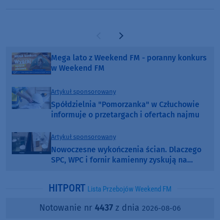
Poprzednia strona
Następna strona
Mega lato z Weekend FM - poranny konkurs
w Weekend FM
Artykuł sponsorowany
Spółdzielnia "Pomorzanka" w Człuchowie
informuje o przetargach i ofertach najmu
Artykuł sponsorowany
Nowoczesne wykończenia ścian. Dlaczego
SPC, WPC i fornir kamienny zyskują na
popularności?
HITPORT
Lista Przebojów Weekend FM
Notowanie nr
4437
z dnia
2026-08-06