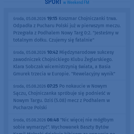
SPORT
w Weekend FM
19:15
Koszmar Chojniczanki trwa.
środa, 05.08.2026
Odpadła z Pucharu Polski już w pierwszym meczu.
Przegrała z Podhalem Nowy Targ 0:2. "Jesteśmy w
totalnym dołku. Czujemy się fatalnie"
10:42
Międzynarodowe sukcesy
środa, 05.08.2026
zawodniczek Chojnickiego Klubu Żeglarskiego.
Klara Sobczak wicemistrzynią świata, a Basia
Gmurek trzecia w Europie. "Rewelacyjny wynik"
07:25
Po nokaucie w Nowym
środa, 05.08.2026
Sączu, Chojniczanka spróbuje się podnieść w
Nowym Targu. Dziś (5.08) mecz z Podhalem w
Pucharze Polski
06:48
"Nic więcej nie mógłbym
środa, 05.08.2026
sobie wymarzyć". Wychowanek Baszty Bytów