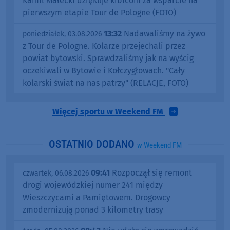
Kamil Małecki dziękuje kibicom za wsparcie na
pierwszym etapie Tour de Pologne (FOTO)
13:32
Nadawaliśmy na żywo
poniedziałek, 03.08.2026
z Tour de Pologne. Kolarze przejechali przez
powiat bytowski. Sprawdzaliśmy jak na wyścig
oczekiwali w Bytowie i Kołczygłowach. "Cały
kolarski świat na nas patrzy" (RELACJE, FOTO)
Więcej sportu w Weekend FM
OSTATNIO DODANO
w Weekend FM
09:41
Rozpoczął się remont
czwartek, 06.08.2026
drogi wojewódzkiej numer 241 między
Wieszczycami a Pamiętowem. Drogowcy
zmodernizują ponad 3 kilometry trasy