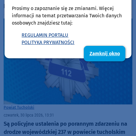
piknik pod nazwą "Wystrzałowa sobota"
Prosimy o zapoznanie się ze zmianami. Więcej
informacji na temat przetwarzania Twoich danych
osobowych znajdziesz tutaj:
REGULAMIN PORTALU
POLITYKA PRYWATNOŚCI
Zamknij okno
Powiat Tucholski
czwartek, 30 lipca 2026, 13:31
Są policyjne ustalenia po porannym zdarzeniu na
drodze wojewódzkiej 237 w powiecie tucholskim