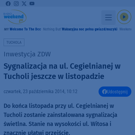
Welcome To The Dcc
Nothing But Thieves
Wakacyjna noc pełna gwiazd/muzyki
Weekend 
RAMY
TUCHOLA
Inwestycja ZDW
Sygnalizacja na ul. Cegielnianej w
Tucholi jeszcze w listopadzie
czwartek, 23 października 2014, 10:12
Udostępnij
Do końca listopada przy ul. Cegielnianej w
Tucholi zostanie zainstalowana sygnalizacja
świetlna. Stanie na wysokości ul. Witosa i
znacznie ułatwi przejście.