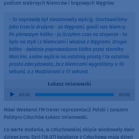
podium srebrnych Niemców i brązowych Węgrów:
- To naprawdę był niesamowity wyścig. Startowaliśmy
jako trzecia drużyna - za Węgrami, gonili nas Niemcy.
Po pierwszym kółku - ja liczyłem czas na stoperze - to
było na styk i z Niemcami i właśnie z Węgrami. Drugie
kółko - świetnie poprowadzona łódka przez sternika
Marcina. Ładne wyjście na ostatnią prostą i ta ostatnia
prosta zdecydowała, że z Niemcami wygraliśmy o 10
sekund, a z Madziarami o 13 sekund.
Łukasz Imianowski
Audio
00:00
00:00
Player
Mówi Weekend FM trener reprezentacji Polski i zarazem
Polstyru Człuchów Łukasz Imianowski.
Co warte dodania, w człuchowskiej ekipie wiosłowały dwie
dziewczyny. Dziś (16.07) kajakarze z Człuchowa mają dzień