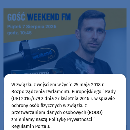
fajna zabawa" (FOTO)
Rozmowy w Weekend FM
Człuchów
W związku z wejściem w życie 25 maja 2018 r.
piątek, 7 sierpnia 2026, 15:09
Rozporządzenia Parlamentu Europejskiego i Rady
DJ Casprov świętuje 20-lecie kariery. Nowy singiel
(UE) 2016/679 z dnia 27 kwietnia 2016 r. w sprawie
"Feel the Sunshine" powstał... na plaży w
ochrony osób fizycznych w związku z
Człuchowie (ROZMOWA, TELEDYSK)
przetwarzaniem danych osobowych (RODO)
zmieniamy naszą Politykę Prywatności i
Regulamin Portalu.