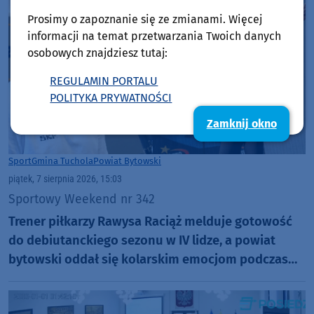
Prosimy o zapoznanie się ze zmianami. Więcej
informacji na temat przetwarzania Twoich danych
osobowych znajdziesz tutaj:
REGULAMIN PORTALU
POLITYKA PRYWATNOŚCI
Zamknij okno
Sport
Gmina Tuchola
Powiat Bytowski
piątek, 7 sierpnia 2026, 15:03
Sportowy Weekend nr 342
Trener piłkarzy Rawysa Raciąż melduje gotowość
do debiutanckiego sezonu w IV lidze, a powiat
bytowski oddał się kolarskim emocjom podczas
Tour de Pologne