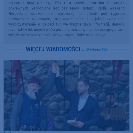
ustawy z dnia 4 lutego 1994 r. o prawie autorskim i prawach
pokrewnych. Zabronione jest bez zgody Redakcji Radia Weekend
FM/portalu weekendfm.pl wyrażonej na piśmie pod rygorem
nieważności: kopiowanie, rozpowszechnianie lub jakiekolwiek inne
wykorzystywanie w całości lub we fragmentach informacji, danych,
materiałów lub innych treści poza przewidzianymi przez przepisy prawa
wyjątkami, w szczególności dozwolonym użytkiem osobistym.
WIĘCEJ WIADOMOŚCI
w Weekend FM