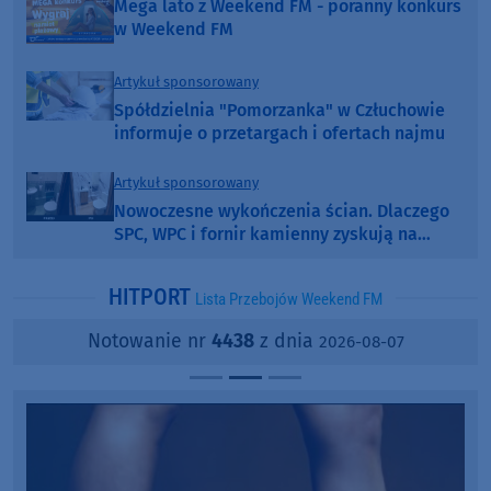
Mega lato z Weekend FM - poranny konkurs
w Weekend FM
Artykuł sponsorowany
Spółdzielnia "Pomorzanka" w Człuchowie
informuje o przetargach i ofertach najmu
Artykuł sponsorowany
Nowoczesne wykończenia ścian. Dlaczego
SPC, WPC i fornir kamienny zyskują na
popularności?
HITPORT
Lista Przebojów Weekend FM
Notowanie nr
4438
z dnia
2026-08-07