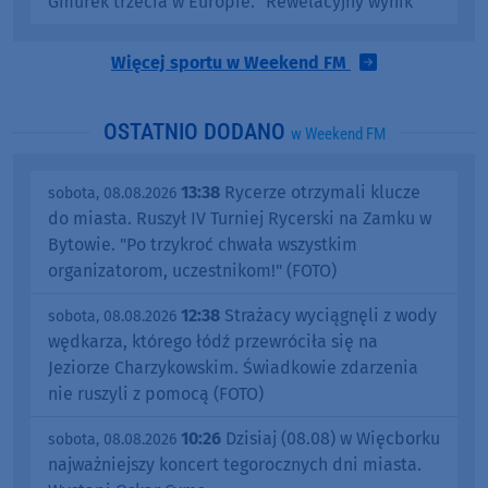
Gmurek trzecia w Europie. "Rewelacyjny wynik"
Więcej sportu w Weekend FM
OSTATNIO DODANO
w Weekend FM
13:38
Rycerze otrzymali klucze
sobota, 08.08.2026
do miasta. Ruszył IV Turniej Rycerski na Zamku w
Bytowie. "Po trzykroć chwała wszystkim
organizatorom, uczestnikom!" (FOTO)
12:38
Strażacy wyciągnęli z wody
sobota, 08.08.2026
wędkarza, którego łódź przewróciła się na
Jeziorze Charzykowskim. Świadkowie zdarzenia
nie ruszyli z pomocą (FOTO)
10:26
Dzisiaj (08.08) w Więcborku
sobota, 08.08.2026
najważniejszy koncert tegorocznych dni miasta.