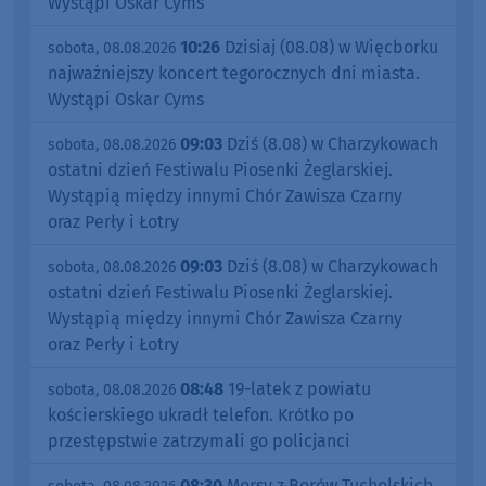
Wystąpi Oskar Cyms
10:26
Dzisiaj (08.08) w Więcborku
sobota, 08.08.2026
najważniejszy koncert tegorocznych dni miasta.
Wystąpi Oskar Cyms
09:03
Dziś (8.08) w Charzykowach
sobota, 08.08.2026
ostatni dzień Festiwalu Piosenki Żeglarskiej.
Wystąpią między innymi Chór Zawisza Czarny
oraz Perły i Łotry
09:03
Dziś (8.08) w Charzykowach
sobota, 08.08.2026
ostatni dzień Festiwalu Piosenki Żeglarskiej.
Wystąpią między innymi Chór Zawisza Czarny
oraz Perły i Łotry
08:48
19-latek z powiatu
sobota, 08.08.2026
kościerskiego ukradł telefon. Krótko po
przestępstwie zatrzymali go policjanci
08:30
Morsy z Borów Tucholskich