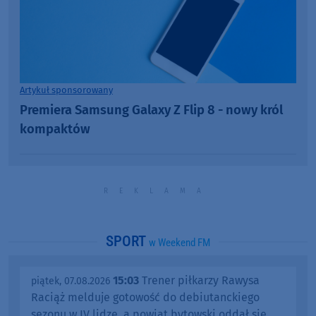
Artykuł sponsorowany
Premiera Samsung Galaxy Z Flip 8 - nowy król
kompaktów
SPORT
w Weekend FM
15:03
Trener piłkarzy Rawysa
piątek, 07.08.2026
Raciąż melduje gotowość do debiutanckiego
sezonu w IV lidze, a powiat bytowski oddał się