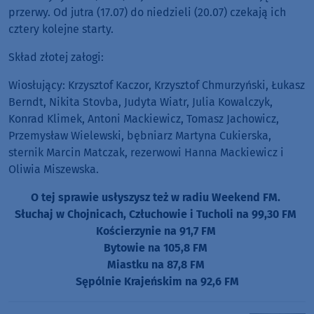
przerwy. Od jutra (17.07) do niedzieli (20.07) czekają ich
cztery kolejne starty.
Skład złotej załogi:
Wiosłujący: Krzysztof Kaczor, Krzysztof Chmurzyński, Łukasz
Berndt, Nikita Stovba, Judyta Wiatr, Julia Kowalczyk,
Konrad Klimek, Antoni Mackiewicz, Tomasz Jachowicz,
Przemysław Wielewski, bębniarz Martyna Cukierska,
sternik Marcin Matczak, rezerwowi Hanna Mackiewicz i
Oliwia Miszewska.
O tej sprawie usłyszysz też w radiu Weekend FM.
Słuchaj w Chojnicach, Człuchowie i Tucholi na 99,30 FM
Kościerzynie na 91,7 FM
Bytowie na 105,8 FM
Miastku na 87,8 FM
Sępólnie Krajeńskim na 92,6 FM