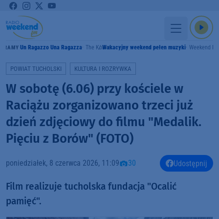
Un Ragazzo Una Ragazza
The Kolors
Wakacyjny weekend pełen muzyki
Weekend F
GRAMY
POWIAT TUCHOLSKI
KULTURA I ROZRYWKA
W sobotę (6.06) przy kościele w
Raciążu zorganizowano trzeci już
dzień zdjęciowy do filmu "Medalik.
Pięciu z Borów" (FOTO)
poniedziałek, 8 czerwca 2026, 11:09
30
Udostępnij
Film realizuje tucholska fundacja "Ocalić
pamięć".