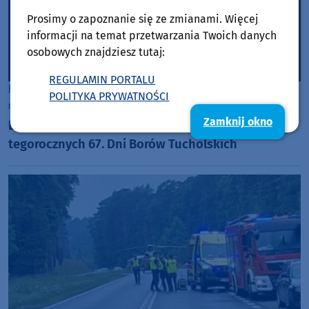
Prosimy o zapoznanie się ze zmianami. Więcej
informacji na temat przetwarzania Twoich danych
osobowych znajdziesz tutaj:
REGULAMIN PORTALU
Powiat Tucholski
POLITYKA PRYWATNOŚCI
niedziela, 19 lipca 2026, 12:18
Zamknij okno
Dzisiaj (19.07) w Tucholi koncertowe zakończenie
tegorocznych 67. Dni Borów Tucholskich