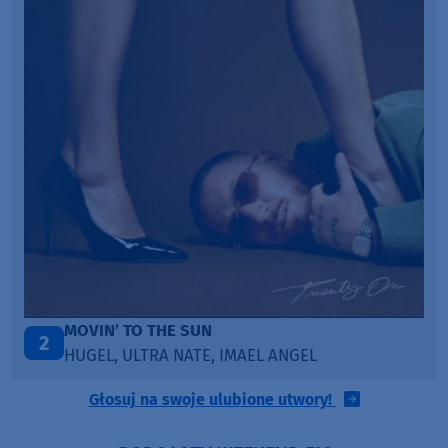
LEGENDARY LOVERS (SAVE ME)
3
KATY PERRY & CHIEF KEEF
Głosuj na swoje ulubione utwory!