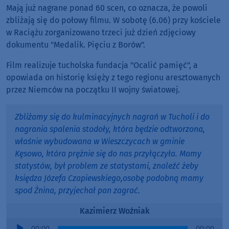
Mają już nagrane ponad 60 scen, co oznacza, że powoli
zbliżają się do połowy filmu. W sobotę (6.06) przy kościele
w Raciążu zorganizowano trzeci już dzień zdjęciowy
dokumentu "Medalik. Pięciu z Borów".
Film realizuje tucholska fundacja "Ocalić pamięć", a
opowiada on historię księży z tego regionu aresztowanych
przez Niemców na początku II wojny światowej.
Zbliżamy się do kulminacyjnych nagrań w Tucholi i do
nagrania spalenia stodoły, która będzie odtworzona,
właśnie wybudowana w Wieszczycach w gminie
Kęsowo, która prężnie się do nas przyłączyła. Mamy
statystów, był problem ze statystami, znaleźć żeby
księdza Józefa Czapiewskiego,osobę podobną mamy
spod Żnina, przyjechał pan zagrać.
Kazimierz Woźniak
Audio
00:00
00:00