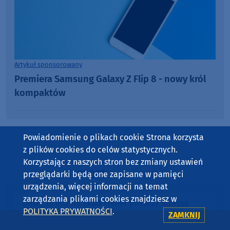
Artykuł sponsorowany
Premiera Samsung Galaxy Z Flip 8 - nowy król
kompaktów
Powiadomienie o plikach cookie Strona korzysta
z plików cookies do celów statystycznych.
Korzystając z naszych stron bez zmiany ustawień
SPORT
przeglądarki będą one zapisane w pamięci
w Weekend FM
urządzenia, więcej informacji na temat
zarządzania plikami cookies znajdziesz w
15:03
Trener piłkarzy Rawysa
piątek, 07.08.2026
POLITYKA PRYWATNOŚCI
.
ZAMKNIJ
Raciąż melduje gotowość do debiutanckiego
sezonu w IV lidze, a powiat bytowski oddał się