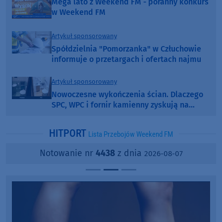
Mega lato z Weekend FM - poranny konkurs
w Weekend FM
Artykuł sponsorowany
Spółdzielnia "Pomorzanka" w Człuchowie
informuje o przetargach i ofertach najmu
Artykuł sponsorowany
Nowoczesne wykończenia ścian. Dlaczego
SPC, WPC i fornir kamienny zyskują na
popularności?
HITPORT
Lista Przebojów Weekend FM
Notowanie nr
4438
z dnia
2026-08-07