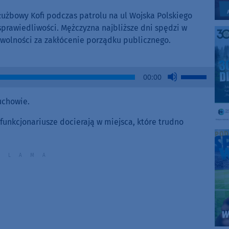
służbowy Kofi podczas patrolu na ul Wojska Polskiego
prawiedliwości. Mężczyzna najbliższe dni spędzi w
 wolności za zakłócenie porządku publicznego.
Use
00:00
Up/Down
Arrow
uchowie.
keys
to
 funkcjonariusze docierają w miejsca, które trudno
increase
or
decrease
volume.