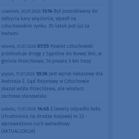
13:14
Był poszukiwany do
czwartek, 30.07.2026
odbycia kary więzienia, wpadł na
człuchowskim rynku. 35-latek jest już za
kratami
07:55
Powiat człuchowski
wtorek, 21.07.2026
przebuduje drogę z Sąpolna do Nowej Wsi, w
gminie Przechlewo. To prawie 5 km trasy
10:36
Jest wyrok nakazowy dla
piątek, 17.07.2026
Andrzeja Ż. Sąd Rejonowy w Człuchowie
skazał wójta Przechlewa, ale włodarz
zachowa stanowisko
14:45
Z lawety odpadło koło.
sobota, 11.07.2026
Utrudnienia na drodze krajowej nr 22 -
wprowadzono ruch wahadłowy
(AKTUALIZACJA)