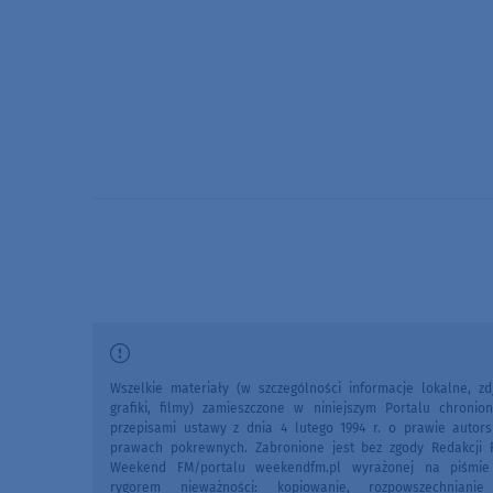
Wszelkie materiały (w szczególności informacje lokalne, zdj
grafiki, filmy) zamieszczone w niniejszym Portalu chronio
przepisami ustawy z dnia 4 lutego 1994 r. o prawie autors
prawach pokrewnych. Zabronione jest bez zgody Redakcji 
Weekend FM/portalu weekendfm.pl wyrażonej na piśmi
rygorem nieważności: kopiowanie, rozpowszechniani