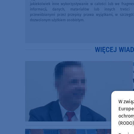
jakiekolwiek inne wykorzystywanie w całości lub we fragme
informacji, danych, materiałów lub innych treści 
przewidzianymi przez przepisy prawa wyjątkami, w szczegól
dozwolonym użytkiem osobistym.
WIĘCEJ WIA
W zwią
Europej
ochron
(RODO)