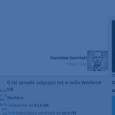
Stanisław Kamiński
Pokaż e-mail
A
S
O tej sprawie usłyszysz też w radiu Weekend
FM.
w
ęcia,
ne są
Słuchaj w:
kim i
Radia
87,8 FM
MIASTKU NA
e pod
90,9 FM
STAROGARDZIE GDAŃSKIM NA
e lub