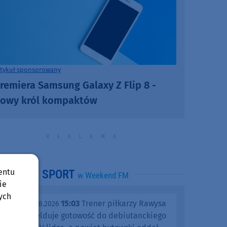
rtykuł sponsorowany
remiera Samsung Galaxy Z Flip 8 -
owy król kompaktów
entu
SPORT
w Weekend FM
ie
ych
15:03
Trener piłkarzy Rawysa
piątek, 07.08.2026
Raciąż melduje gotowość do debiutanckiego