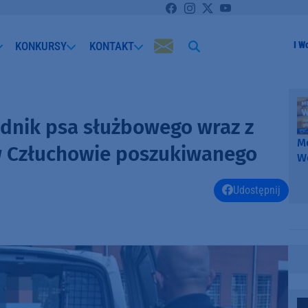
KONKURSY
KONTAKT
I W
odnik psa służbowego wraz z
Me
w Człuchowie poszukiwanego
W
-
k
Udostępnij
W