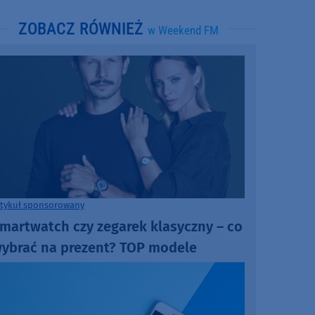
ZOBACZ RÓWNIEŻ
w Weekend FM
rtykuł sponsorowany
martwatch czy zegarek klasyczny – co
ybrać na prezent? TOP modele