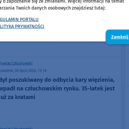
y o zapoznanie się ze zmianami. Więcej informacji na temat
piątek, 31 lipca 2026, 13:03
arzania Twoich danych osobowych znajdziesz tutaj:
Wpadka z narkotykami w Człuchowie i
GULAMIN PORTALU
Przechlewie. Jeden z zatrzymanych jest już za
LITYKA PRYWATNOŚCI
kratkami
Zamknij
Powiat Człuchowski
czwartek, 30 lipca 2026, 13:14
Był poszukiwany do odbycia kary więzienia,
wpadł na człuchowskim rynku. 35-latek jest
już za kratami
Powiat Człuchowski