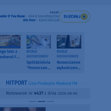
GRAMY
onder If You Know
Alok & Something Else
SŁUCHAJ
Hit-Port
Kamil Gierczak
ga lato z
Artykuł
Artykuł
sponsorowany
sponsorowany
eekend FM
 poranny
Spółdzielnia
Nowoczesne
onkurs w
"Pomorzanka"
wykończenia
eekend FM
w
ścian.
Człuchowie
Dlaczego
HITPORT
Lista Przebojów Weekend FM
informuje o
SPC, WPC i
przetargach
fornir
Notowanie nr
4437
z dnia
2026-08-06
i ofertach
kamienny
najmu
zyskują na
popularności?