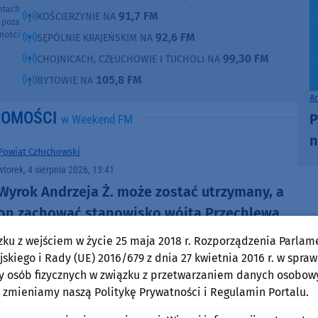
ntach
91,7 FM
KOŚCIERZYNIE NA
poza
ności
92,6 FM
SĘPÓLNIE KRAJEŃSKIM NA
99,30 FM
CHOJNICACH, CZŁUCHOWIE I TUCHOLI NA
105,8 FM
BYTOWIE NA
A
DOMOŚCI
P
w Weekend FM
n
Powiat Człuchowski
wtorek, 4 sierpnia 2026, 13:41
Wyrok Andrzeja Ż. może zostać utrzymany, a
on zachować stanowisko wójta Przechlewa.
Nie będzie sprzeciwu bytowskiej prokuratury
zku z wejściem w życie 25 maja 2018 r. Rozporządzenia Parlam
skiego i Rady (UE) 2016/679 z dnia 27 kwietnia 2016 r. w spraw
y osób fizycznych w związku z przetwarzaniem danych osobow
 zmieniamy naszą Politykę Prywatności i Regulamin Portalu.
Powiat Człuchowski