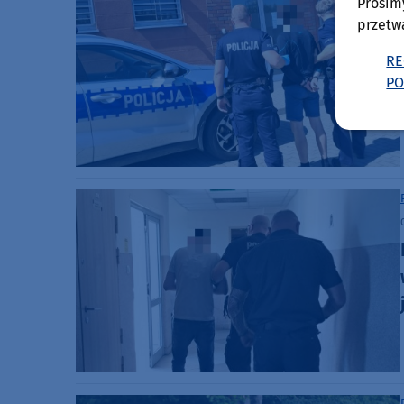
Prosim
przetw
RE
PO