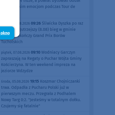
sezonu w IV lidze, a powiat bytowski oddał
się kolarskim emocjom podczas Tour de
Pologne
09:26
Śliwicka Dyszka po raz
piątek, 07.08.2026
dziesiąty. Jutrzejszy (8.08) bieg w gminie
 okno
Śliwice zakończy Grand Prix Borów
Tucholskich
09:10
Wodniacy Garczyn
piątek, 07.08.2026
zapraszają na Regaty o Puchar Wójta Gminy
Kościerzyna. W ten weekend impreza na
jeziorze Wdzydze
19:15
Koszmar Chojniczanki
środa, 05.08.2026
trwa. Odpadła z Pucharu Polski już w
pierwszym meczu. Przegrała z Podhalem
Nowy Targ 0:2. "Jesteśmy w totalnym dołku.
Czujemy się fatalnie"