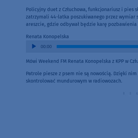
Policyjny duet z Człuchowa, funkcjonariusz i pies 
zatrzymali 44-latka poszukiwanego przez wymiar s
areszcie, gdzie odbywał będzie karę pozbawienia
Renata Konopelska
Audio
00:00
Player
Mówi Weekend FM Renata Konopelska z KPP w Czł
Patrole piesze z psem nie są nowością. Dzięki nim
skontrolować mundurowym w radiowozach.