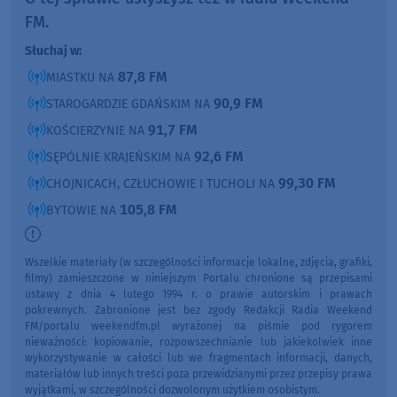
FM.
Słuchaj w:
87,8 FM
MIASTKU NA
90,9 FM
STAROGARDZIE GDAŃSKIM NA
91,7 FM
KOŚCIERZYNIE NA
92,6 FM
SĘPÓLNIE KRAJEŃSKIM NA
99,30 FM
CHOJNICACH, CZŁUCHOWIE I TUCHOLI NA
105,8 FM
BYTOWIE NA
Wszelkie materiały (w szczególności informacje lokalne, zdjęcia, grafiki,
filmy) zamieszczone w niniejszym Portalu chronione są przepisami
ustawy z dnia 4 lutego 1994 r. o prawie autorskim i prawach
pokrewnych. Zabronione jest bez zgody Redakcji Radia Weekend
FM/portalu weekendfm.pl wyrażonej na piśmie pod rygorem
nieważności: kopiowanie, rozpowszechnianie lub jakiekolwiek inne
wykorzystywanie w całości lub we fragmentach informacji, danych,
materiałów lub innych treści poza przewidzianymi przez przepisy prawa
wyjątkami, w szczególności dozwolonym użytkiem osobistym.