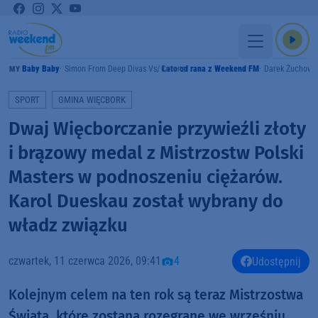
Baby Baby
Simon From Deep Divas Vs. Corona
Lato od rana z Weekend FM
Darek Żuchowi
RAMY
SPORT
GMINA WIĘCBORK
Dwaj Więcborczanie przywieźli złoty
i brązowy medal z Mistrzostw Polski
Masters w podnoszeniu ciężarów.
Karol Dueskau został wybrany do
władz związku
czwartek, 11 czerwca 2026, 09:41
4
Udostępnij
Kolejnym celem na ten rok są teraz Mistrzostwa
Świata, które zostaną rozegrane we wrześniu.