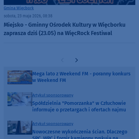
Gmina Więcbork
sobota, 23 maja 2026, 08:38
Miejsko - Gminny Ośrodek Kultury w Więcborku
zaprasza dziś (23.05) na WięcRock Festiwal
Poprzednia strona
Następna strona
Mega lato z Weekend FM - poranny konkurs
w Weekend FM
Artykuł sponsorowany
Spółdzielnia "Pomorzanka" w Człuchowie
informuje o przetargach i ofertach najmu
Artykuł sponsorowany
Nowoczesne wykończenia ścian. Dlaczego
SPC, WPC i fornir kamienny zyskują na