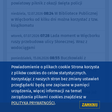
powiatowy piknik z okazji święta policji
08:24
W Bibliotece Publicznej
niedziela, 12.07.2026
w Więcborku od kilku dni można korzystać z tzw.
książkomatu
07:28
Lada moment w Więcborku
wtorek, 07.07.2026
ruszy przebudowa ulicy Słonecznej. Wraz z
wodociągami
08:55
Buczkowiaki z
poniedziałek, 15.06.2026
miejscowości Wielki Buczek okazali się najlepsi
Powiadomienie o plikach cookie Strona korzysta
na wczorajszym (14.06) turnieju drwali w Lubczy
z plików cookies do celów statystycznych.
(FOTO)
Korzystając z naszych stron bez zmiany ustawień
przeglądarki będą one zapisane w pamięci
08:04
W Lubczy, w gminie
sobota, 13.06.2026
urządzenia, więcej informacji na temat
Więcbork, odbędzie się jutro (14.06) siódma już
zarządzania plikami cookies znajdziesz w
edycja turnieju drwali
POLITYKA PRYWATNOŚCI
.
ZAMKNIJ
11:34
Środowiskowy Dom
czwartek, 11.06.2026