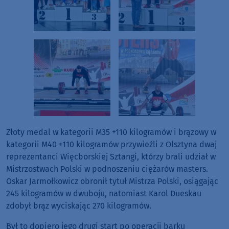
Złoty medal w kategorii M35 +110 kilogramów i brązowy w
kategorii M40 +110 kilogramów przywieźli z Olsztyna dwaj
reprezentanci Więcborskiej Sztangi, którzy brali udział w
Mistrzostwach Polski w podnoszeniu ciężarów masters.
Oskar Jarmołkowicz obronił tytuł Mistrza Polski, osiągając
245 kilogramów w dwuboju, natomiast Karol Dueskau
zdobył brąz wyciskając 270 kilogramów.
Był to dopiero jego drugi start po operacji barku