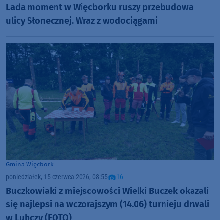
Lada moment w Więcborku ruszy przebudowa
ulicy Słonecznej. Wraz z wodociągami
Gmina Więcbork
poniedziałek, 15 czerwca 2026, 08:55
16
Buczkowiaki z miejscowości Wielki Buczek okazali
się najlepsi na wczorajszym (14.06) turnieju drwali
w Lubczy (FOTO)