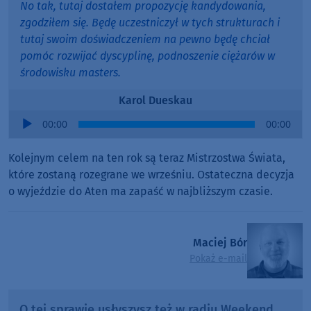
No tak, tutaj dostałem propozycję kandydowania,
zgodziłem się. Będę uczestniczył w tych strukturach i
tutaj swoim doświadczeniem na pewno będę chciał
pomóc rozwijać dyscyplinę, podnoszenie ciężarów w
środowisku masters.
Karol Dueskau
Audio
00:00
00:00
Player
Kolejnym celem na ten rok są teraz Mistrzostwa Świata,
które zostaną rozegrane we wrześniu. Ostateczna decyzja
o wyjeździe do Aten ma zapaść w najbliższym czasie.
Maciej Bór
Pokaż e-mail
O tej sprawie usłyszysz też w radiu Weekend