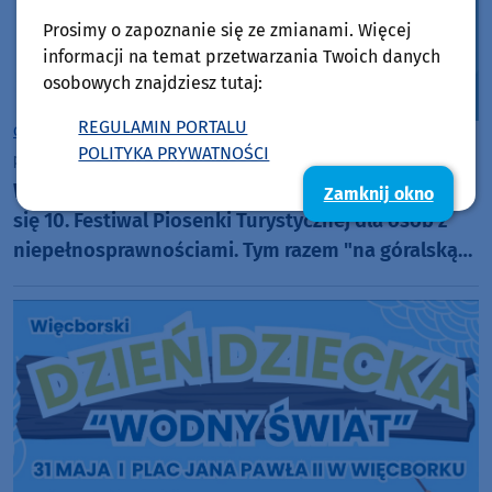
Prosimy o zapoznanie się ze zmianami. Więcej
informacji na temat przetwarzania Twoich danych
osobowych znajdziesz tutaj:
REGULAMIN PORTALU
Gmina Więcbork
POLITYKA PRYWATNOŚCI
poniedziałek, 8 czerwca 2026, 10:32
W najbliższą środę (10.06) w Więcborku odbędzie
Zamknij okno
się 10. Festiwal Piosenki Turystycznej dla osób z
niepełnosprawnościami. Tym razem "na góralską
nutę"