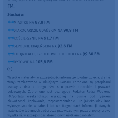
FM.
Słuchaj w:
87,8 FM
MIASTKU NA
90,9 FM
STAROGARDZIE GDAŃSKIM NA
91,7 FM
KOŚCIERZYNIE NA
92,6 FM
SĘPÓLNIE KRAJEŃSKIM NA
99,30 FM
CHOJNICACH, CZŁUCHOWIE I TUCHOLI NA
105,8 FM
BYTOWIE NA
Wszelkie materiały (w szczególności informacje lokalne, zdjęcia, grafiki,
filmy) zamieszczone w niniejszym Portalu chronione są przepisami
ustawy z dnia 4 lutego 1994 r. o prawie autorskim i prawach
pokrewnych. Zabronione jest bez zgody Redakcji Radia Weekend
FM/portalu weekendfm.pl wyrażonej na piśmie pod rygorem
nieważności: kopiowanie, rozpowszechnianie lub jakiekolwiek inne
wykorzystywanie w całości lub we fragmentach informacji, danych,
materiałów lub innych treści poza przewidzianymi przez przepisy prawa
wyjątkami, w szczególności dozwolonym użytkiem osobistym.