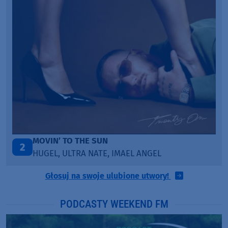
TAŃCZ!
3
BLETKA
Głosuj na swoje ulubione utwory!
PODCASTY WEEKEND FM