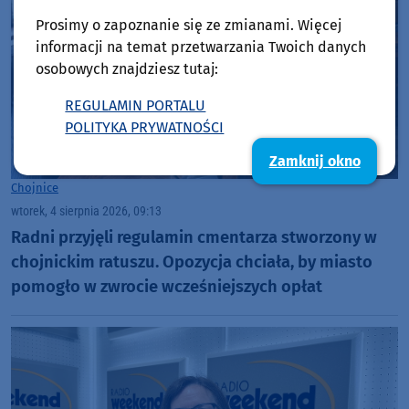
Prosimy o zapoznanie się ze zmianami. Więcej
informacji na temat przetwarzania Twoich danych
osobowych znajdziesz tutaj:
REGULAMIN PORTALU
POLITYKA PRYWATNOŚCI
Zamknij okno
Chojnice
wtorek, 4 sierpnia 2026, 09:13
Radni przyjęli regulamin cmentarza stworzony w
chojnickim ratuszu. Opozycja chciała, by miasto
pomogło w zwrocie wcześniejszych opłat