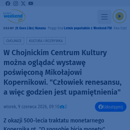
(It Goes Like) Nanana
Peggy Gou
Letnie popołudnie z Weekend FM
Ewa Czyż
GRAMY
CHOJNICE
KULTURA I ROZRYWKA
W Chojnickim Centrum Kultury
można oglądać wystawę
poświęconą Mikołajowi
Kopernikowi. "Człowiek renesansu,
a więc godzien jest upamiętnienia"
wtorek, 9 czerwca 2026, 09:10
2
Udostępnij
Z okazji 500-lecia traktatu monetarnego
Kopernika pt. "O sposobie bicia monety",