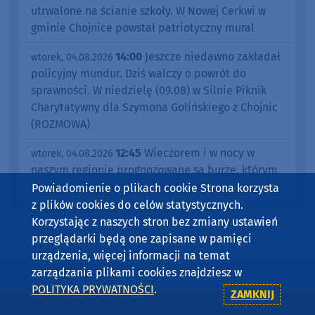
utrwalone na ścianie szkoły. W Nowej Cerkwi w
gminie Chojnice powstał patriotyczny mural
14:00
Jeszcze niedawno zakładał
wtorek, 04.08.2026
policyjny mundur. Dziś walczy o powrót do
sprawności. W niedzielę (09.08) w Silnie Piknik
Charytatywny dla Szymona Golińskiego z Chojnic
(ROZMOWA)
12:45
Wieczorem i w nocy w
wtorek, 04.08.2026
naszym regionie prognozowane są burze, którym
mogą towarzyszyć silne opady deszczu i grad
Powiadomienie o plikach cookie Strona korzysta
z plików cookies do celów statystycznych.
Korzystając z naszych stron bez zmiany ustawień
przeglądarki będą one zapisane w pamięci
urządzenia, więcej informacji na temat
zarządzania plikami cookies znajdziesz w
POLITYKA PRYWATNOŚCI
.
ZAMKNIJ
WIADOMOŚCI