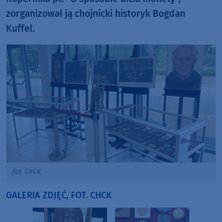
zorganizował ją chojnicki historyk Bogdan
Kuffel.
fot. ChCK
GALERIA ZDJĘĆ, FOT. CHCK