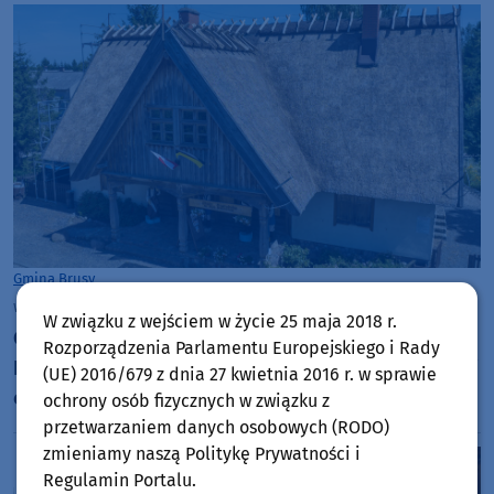
Gmina Brusy
wtorek, 4 sierpnia 2026, 10:44
W związku z wejściem w życie 25 maja 2018 r.
Chata Kaszubska im. Józefa Chełmowskiego w
Rozporządzenia Parlamentu Europejskiego i Rady
Brusach-Jagliach przechodzi renowację. Specjaliści
(UE) 2016/679 z dnia 27 kwietnia 2016 r. w sprawie
czyszczą strzechę na dachu
ochrony osób fizycznych w związku z
przetwarzaniem danych osobowych (RODO)
zmieniamy naszą Politykę Prywatności i
Regulamin Portalu.