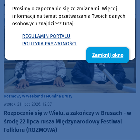
odbiorowa
Prosimy o zapoznanie się ze zmianami. Więcej
informacji na temat przetwarzania Twoich danych
osobowych znajdziesz tutaj:
REGULAMIN PORTALU
POLITYKA PRYWATNOŚCI
Zamknij okno
Rozmowy w Weekend FM
Gmina Brusy
wtorek, 21 lipca 2026, 12:07
Rozpocznie się w Wielu, a zakończy w Brusach - w
środę 22 lipca rusza Międzynarodowy Festiwal
Folkloru (ROZMOWA)