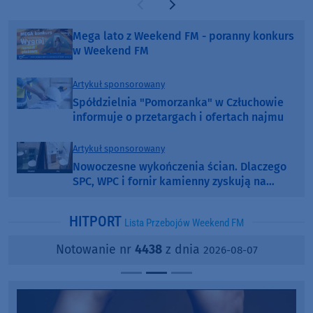
Poprzednia strona
Następna strona
Mega lato z Weekend FM - poranny konkurs
w Weekend FM
Artykuł sponsorowany
Spółdzielnia "Pomorzanka" w Człuchowie
informuje o przetargach i ofertach najmu
Artykuł sponsorowany
Nowoczesne wykończenia ścian. Dlaczego
SPC, WPC i fornir kamienny zyskują na
popularności?
HITPORT
Lista Przebojów Weekend FM
Notowanie nr
4438
z dnia
2026-08-07