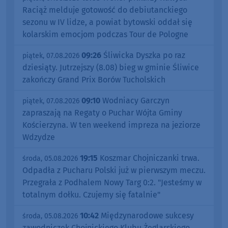
Raciąż melduje gotowość do debiutanckiego
sezonu w IV lidze, a powiat bytowski oddał się
kolarskim emocjom podczas Tour de Pologne
09:26
Śliwicka Dyszka po raz
piątek, 07.08.2026
dziesiąty. Jutrzejszy (8.08) bieg w gminie Śliwice
zakończy Grand Prix Borów Tucholskich
09:10
Wodniacy Garczyn
piątek, 07.08.2026
zapraszają na Regaty o Puchar Wójta Gminy
Kościerzyna. W ten weekend impreza na jeziorze
Wdzydze
19:15
Koszmar Chojniczanki trwa.
środa, 05.08.2026
Odpadła z Pucharu Polski już w pierwszym meczu.
Przegrała z Podhalem Nowy Targ 0:2. "Jesteśmy w
totalnym dołku. Czujemy się fatalnie"
10:42
Międzynarodowe sukcesy
środa, 05.08.2026
zawodniczek Chojnickiego Klubu Żeglarskiego.