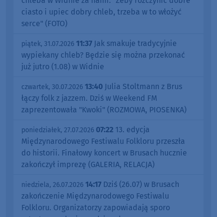
chleba w Widnie za nami. "Żeby rozczynić dobre
ciasto i upiec dobry chleb, trzeba w to włożyć
serce" (FOTO)
11:37
Jak smakuje tradycyjnie
piątek, 31.07.2026
wypiekany chleb? Będzie się można przekonać
już jutro (1.08) w Widnie
13:40
Julia Stoltmann z Brus
czwartek, 30.07.2026
łączy folk z jazzem. Dziś w Weekend FM
zaprezentowała "Kwoki" (ROZMOWA, PIOSENKA)
07:22
13. edycja
poniedziałek, 27.07.2026
Międzynarodowego Festiwalu Folkloru przeszła
do historii. Finałowy koncert w Brusach hucznie
zakończył imprezę (GALERIA, RELACJA)
14:17
Dziś (26.07) w Brusach
niedziela, 26.07.2026
zakończenie Międzynarodowego Festiwalu
Folkloru. Organizatorzy zapowiadają sporo