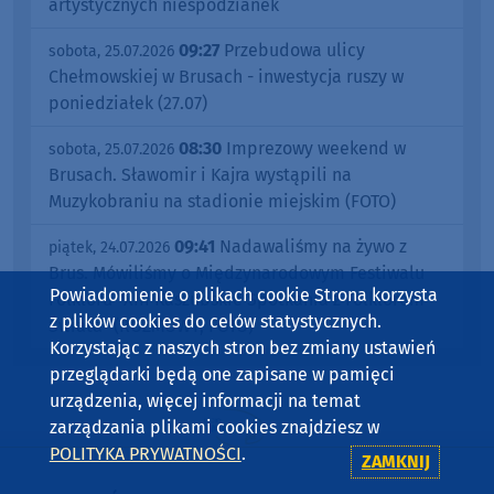
artystycznych niespodzianek
09:27
Przebudowa ulicy
sobota, 25.07.2026
Chełmowskiej w Brusach - inwestycja ruszy w
poniedziałek (27.07)
08:30
Imprezowy weekend w
sobota, 25.07.2026
Brusach. Sławomir i Kajra wystąpili na
Muzykobraniu na stadionie miejskim (FOTO)
09:41
Nadawaliśmy na żywo z
piątek, 24.07.2026
Brus. Mówiliśmy o Międzynarodowym Festiwalu
Powiadomienie o plikach cookie Strona korzysta
Folkloru "XIII Kaszubskie Spotkania z Folklorem
z plików cookies do celów statystycznych.
Świata" (ROZMOWY, FOTO)
Korzystając z naszych stron bez zmiany ustawień
przeglądarki będą one zapisane w pamięci
urządzenia, więcej informacji na temat
zarządzania plikami cookies znajdziesz w
POLITYKA PRYWATNOŚCI
.
ZAMKNIJ