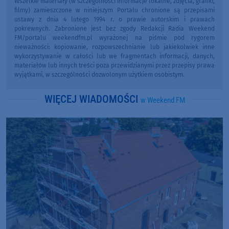
Wszelkie materiały (w szczególności informacje lokalne, zdjęcia, grafiki,
filmy) zamieszczone w niniejszym Portalu chronione są przepisami
ustawy z dnia 4 lutego 1994 r. o prawie autorskim i prawach
pokrewnych. Zabronione jest bez zgody Redakcji Radia Weekend
FM/portalu weekendfm.pl wyrażonej na piśmie pod rygorem
nieważności: kopiowanie, rozpowszechnianie lub jakiekolwiek inne
wykorzystywanie w całości lub we fragmentach informacji, danych,
materiałów lub innych treści poza przewidzianymi przez przepisy prawa
wyjątkami, w szczególności dozwolonym użytkiem osobistym.
WIĘCEJ WIADOMOŚCI
w Weekend FM