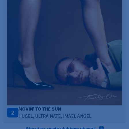
THE SUN
LEGENDARY LO
3
RA NATE, IMAEL ANGEL
KATY PERRY & 
Głosuj na swoje ulubione utwory!