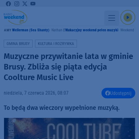
Wellerman (Sea Shanty)
Nathan Evans
Wakacyjny weekend pełen muzyki
Weekend F
GRAMY
GMINA BRUSY
KULTURA I ROZRYWKA
Muzyczne przywitanie lata w gminie
Brusy. Zbliża się piąta edycja
Coolture Music Live
niedziela, 7 czerwca 2026, 08:07
Udostępnij
To będą dwa wieczory wypełnione muzyką.