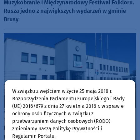
Muzykobranie i Międzynarodowy Festiwal Folkloru.
Rusza jedno z największych wydarzeń w gminie
Brusy
W związku z wejściem w życie 25 maja 2018 r.
Rozporządzenia Parlamentu Europejskiego i Rady
(UE) 2016/679 z dnia 27 kwietnia 2016 r. w sprawie
Gmina Brusy
ochrony osób fizycznych w związku z
środa, 22 lipca 2026, 07:16
przetwarzaniem danych osobowych (RODO)
Budowa drogi z Wielkich Chełmów do Krówni w
zmieniamy naszą Politykę Prywatności i
gminie Brusy zakończona. Trwa procedura
Regulamin Portalu.