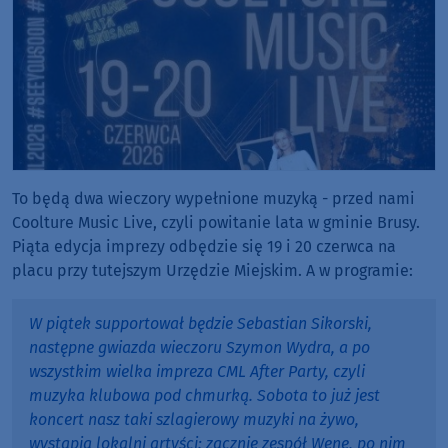
To będą dwa wieczory wypełnione muzyką - przed nami
Coolture Music Live, czyli powitanie lata w gminie Brusy.
Piąta edycja imprezy odbędzie się 19 i 20 czerwca na
placu przy tutejszym Urzędzie Miejskim. A w programie:
W piątek supportował będzie Sebastian Sikorski,
następne gwiazda wieczoru Szymon Wydra, a po
wszystkim wielka impreza CML After Party, czyli
muzyka klubowa pod chmurką. Sobota to już jest
koncert nasz taki szlagierowy muzyki na żywo,
wystąpią lokalni artyści: zacznie zespół Wene, po nim