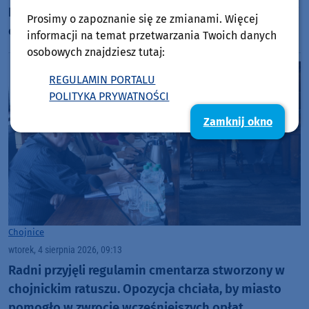
Brusach-Jagliach przechodzi renowację. Specjaliści
Prosimy o zapoznanie się ze zmianami. Więcej
czyszczą strzechę na dachu
informacji na temat przetwarzania Twoich danych
osobowych znajdziesz tutaj:
REGULAMIN PORTALU
POLITYKA PRYWATNOŚCI
Zamknij okno
Chojnice
wtorek, 4 sierpnia 2026, 09:13
Radni przyjęli regulamin cmentarza stworzony w
chojnickim ratuszu. Opozycja chciała, by miasto
pomogło w zwrocie wcześniejszych opłat