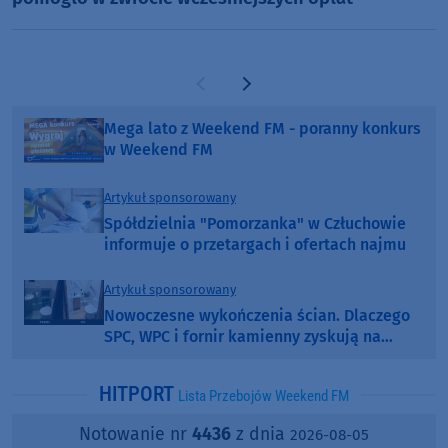
Poprzednia strona
Następna strona
Mega lato z Weekend FM - poranny konkurs
w Weekend FM
Artykuł sponsorowany
Spółdzielnia "Pomorzanka" w Człuchowie
informuje o przetargach i ofertach najmu
Artykuł sponsorowany
Nowoczesne wykończenia ścian. Dlaczego
SPC, WPC i fornir kamienny zyskują na
popularności?
HITPORT
Lista Przebojów Weekend FM
Notowanie nr
4436
z dnia
2026-08-05