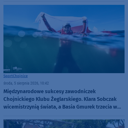
dołku. Czujemy się fatalnie"
Sport
Chojnice
środa, 5 sierpnia 2026, 10:42
Międzynarodowe sukcesy zawodniczek
Chojnickiego Klubu Żeglarskiego. Klara Sobczak
wicemistrzynią świata, a Basia Gmurek trzecia w
Europie. "Rewelacyjny wynik"