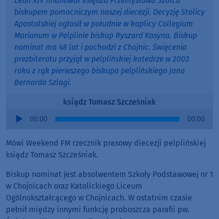
Leon XIV mianował księdza Przemysława Szulca
biskupem pomocniczym naszej diecezji. Decyzję Stolicy
Apostolskiej ogłosił w południe w kaplicy Collegium
Marianum w Pelplinie biskup Ryszard Kasyna. Biskup
nominat ma 48 lat i pochodzi z Chojnic. Święcenia
prezbiteratu przyjął w pelplińskiej katedrze w 2003
roku z rąk pierwszego biskupa pelplińskiego Jana
Bernarda Szlagi.
ksiądz Tomasz Szcześniak
Audio
00:00
00:00
Player
Mówi Weekend FM rzecznik prasowy diecezji pelplińskiej
ksiądz Tomasz Szcześniak.
Biskup nominat jest absolwentem Szkoły Podstawowej nr 1
w Chojnicach oraz Katolickiego Liceum
Ogólnokształcącego w Chojnicach. W ostatnim czasie
pełnił między innymi funkcję proboszcza parafii pw.