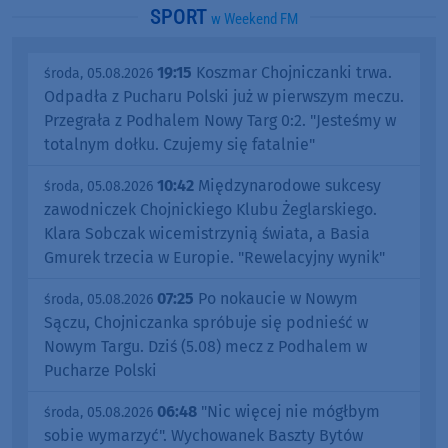
SPORT
w Weekend FM
19:15
Koszmar Chojniczanki trwa.
środa, 05.08.2026
Odpadła z Pucharu Polski już w pierwszym meczu.
Przegrała z Podhalem Nowy Targ 0:2. "Jesteśmy w
totalnym dołku. Czujemy się fatalnie"
10:42
Międzynarodowe sukcesy
środa, 05.08.2026
zawodniczek Chojnickiego Klubu Żeglarskiego.
Klara Sobczak wicemistrzynią świata, a Basia
Gmurek trzecia w Europie. "Rewelacyjny wynik"
07:25
Po nokaucie w Nowym
środa, 05.08.2026
Sączu, Chojniczanka spróbuje się podnieść w
Nowym Targu. Dziś (5.08) mecz z Podhalem w
Pucharze Polski
06:48
"Nic więcej nie mógłbym
środa, 05.08.2026
sobie wymarzyć". Wychowanek Baszty Bytów