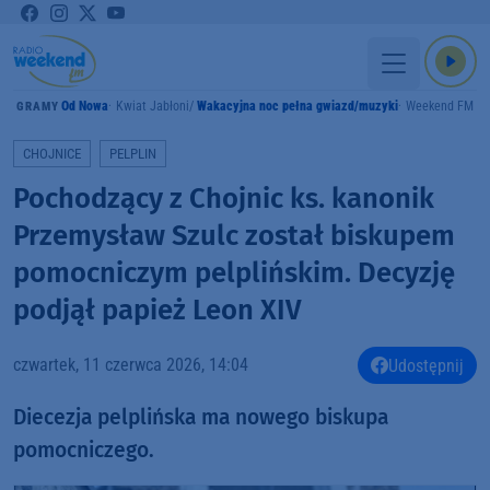
Od Nowa
Kwiat Jabłoni
Wakacyjna noc pełna gwiazd/muzyki
Weekend FM
GRAMY
CHOJNICE
PELPLIN
Pochodzący z Chojnic ks. kanonik
Przemysław Szulc został biskupem
pomocniczym pelplińskim. Decyzję
podjął papież Leon XIV
czwartek, 11 czerwca 2026, 14:04
Udostępnij
Diecezja pelplińska ma nowego biskupa
pomocniczego.