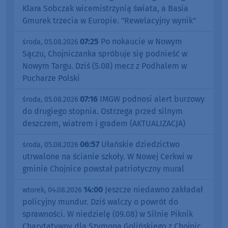
Klara Sobczak wicemistrzynią świata, a Basia
Gmurek trzecia w Europie. "Rewelacyjny wynik"
07:25
Po nokaucie w Nowym
środa, 05.08.2026
Sączu, Chojniczanka spróbuje się podnieść w
Nowym Targu. Dziś (5.08) mecz z Podhalem w
Pucharze Polski
07:16
IMGW podnosi alert burzowy
środa, 05.08.2026
do drugiego stopnia. Ostrzega przed silnym
deszczem, wiatrem i gradem (AKTUALIZACJA)
06:57
Ułańskie dziedzictwo
środa, 05.08.2026
utrwalone na ścianie szkoły. W Nowej Cerkwi w
gminie Chojnice powstał patriotyczny mural
14:00
Jeszcze niedawno zakładał
wtorek, 04.08.2026
policyjny mundur. Dziś walczy o powrót do
sprawności. W niedzielę (09.08) w Silnie Piknik
Charytatywny dla Szymona Golińskiego z Chojnic