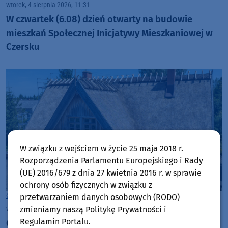
wtorek, 4 sierpnia 2026, 11:31
W czwartek (6.08) dzień otwarty na budowie
mieszkań Społecznej Inicjatywy Mieszkaniowej w
Czersku
W związku z wejściem w życie 25 maja 2018 r.
Rozporządzenia Parlamentu Europejskiego i Rady
(UE) 2016/679 z dnia 27 kwietnia 2016 r. w sprawie
ochrony osób fizycznych w związku z
Gmina Brusy
przetwarzaniem danych osobowych (RODO)
wtorek, 4 sierpnia 2026, 10:44
zmieniamy naszą Politykę Prywatności i
Regulamin Portalu.
Chata Kaszubska im. Józefa Chełmowskiego w