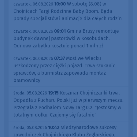
10:00
W sobotę (8.08) w
czwartek, 06.08.2026
Chojnicach Targi Rodzinne Baby Boom. Będą
porady specjalistów i animacje dla całych rodzin
09:01
Gmina Brusy remontuje
czwartek, 06.08.2026
budynek dawnej pastorówki w Kosobudach.
Odnowa zabytku kosztuje ponad 1 mln zł
07:37
Most we Wiecku
czwartek, 06.08.2026
uszkodzony przez ciężki pojazd. Trwa szukanie
sprawców, a burmistrz zapowiada montaż
bramownicy
19:15
Koszmar Chojniczanki trwa.
środa, 05.08.2026
Odpadła z Pucharu Polski już w pierwszym meczu.
Przegrała z Podhalem Nowy Targ 0:2. "Jesteśmy w
totalnym dołku. Czujemy się fatalnie"
10:42
Międzynarodowe sukcesy
środa, 05.08.2026
zawodniczek Chojnickiego Klubu Żeglarskiego.