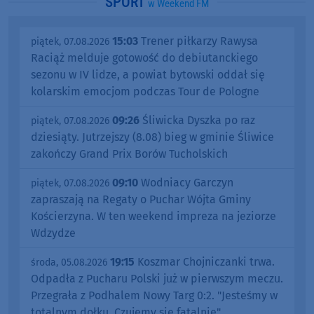
SPORT
w Weekend FM
15:03
Trener piłkarzy Rawysa
piątek, 07.08.2026
Raciąż melduje gotowość do debiutanckiego
sezonu w IV lidze, a powiat bytowski oddał się
kolarskim emocjom podczas Tour de Pologne
09:26
Śliwicka Dyszka po raz
piątek, 07.08.2026
dziesiąty. Jutrzejszy (8.08) bieg w gminie Śliwice
zakończy Grand Prix Borów Tucholskich
09:10
Wodniacy Garczyn
piątek, 07.08.2026
zapraszają na Regaty o Puchar Wójta Gminy
Kościerzyna. W ten weekend impreza na jeziorze
Wdzydze
19:15
Koszmar Chojniczanki trwa.
środa, 05.08.2026
Odpadła z Pucharu Polski już w pierwszym meczu.
Przegrała z Podhalem Nowy Targ 0:2. "Jesteśmy w
totalnym dołku. Czujemy się fatalnie"