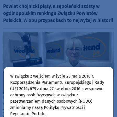
Powiat chojnicki piąty, a sępoleński szósty w
ogólnopolskim rankingu Związku Powiatów
Polskich. W obu przypadkach to najwyżej w historii
W związku z wejściem w życie 25 maja 2018 r.
Rozporządzenia Parlamentu Europejskiego i Rady
(UE) 2016/679 z dnia 27 kwietnia 2016 r. w sprawie
ochrony osób fizycznych w związku z
Powiat Chojnicki
przetwarzaniem danych osobowych (RODO)
wtorek, 21 lipca 2026, 09:02
zmieniamy naszą Politykę Prywatności i
30 lat razem dla przyrody. Jubileusz 30-lecia Parku
Regulamin Portalu.