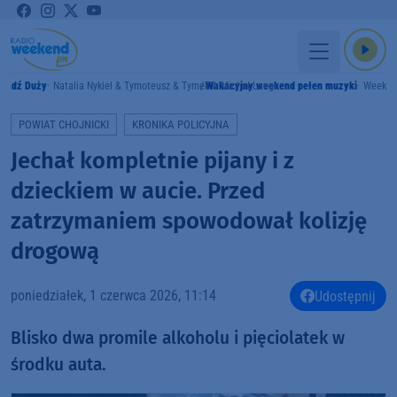
Bądź Duży
Natalia Nykiel & Tymoteusz & Tymek & Michał Lange
Wakacyjny weekend pełen muzyki
Weeken
POWIAT CHOJNICKI
KRONIKA POLICYJNA
Jechał kompletnie pijany i z
dzieckiem w aucie. Przed
zatrzymaniem spowodował kolizję
drogową
poniedziałek, 1 czerwca 2026, 11:14
Udostępnij
Blisko dwa promile alkoholu i pięciolatek w
środku auta.