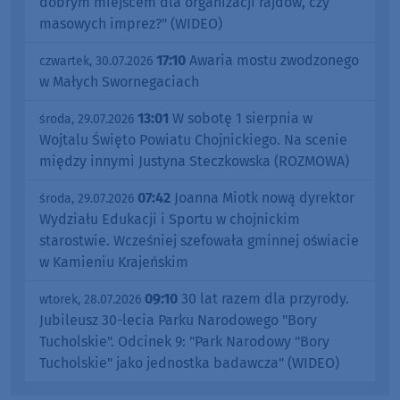
dobrym miejscem dla organizacji rajdów, czy
masowych imprez?" (WIDEO)
17:10
Awaria mostu zwodzonego
czwartek, 30.07.2026
w Małych Swornegaciach
13:01
W sobotę 1 sierpnia w
środa, 29.07.2026
Wojtalu Święto Powiatu Chojnickiego. Na scenie
między innymi Justyna Steczkowska (ROZMOWA)
07:42
Joanna Miotk nową dyrektor
środa, 29.07.2026
Wydziału Edukacji i Sportu w chojnickim
starostwie. Wcześniej szefowała gminnej oświacie
w Kamieniu Krajeńskim
09:10
30 lat razem dla przyrody.
wtorek, 28.07.2026
Jubileusz 30-lecia Parku Narodowego "Bory
Tucholskie". Odcinek 9: "Park Narodowy "Bory
Tucholskie" jako jednostka badawcza" (WIDEO)