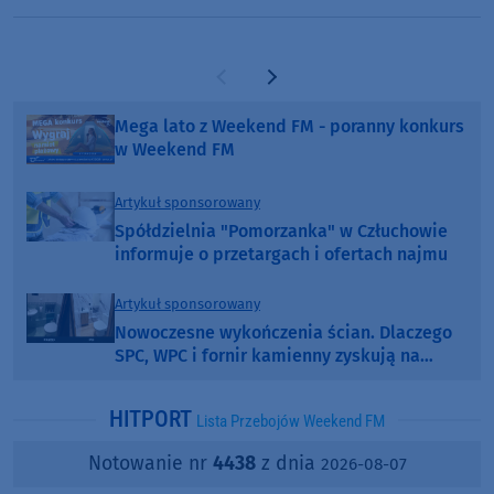
Poprzednia strona
Następna strona
Mega lato z Weekend FM - poranny konkurs
w Weekend FM
Artykuł sponsorowany
Spółdzielnia "Pomorzanka" w Człuchowie
informuje o przetargach i ofertach najmu
Artykuł sponsorowany
Nowoczesne wykończenia ścian. Dlaczego
SPC, WPC i fornir kamienny zyskują na
popularności?
HITPORT
Lista Przebojów Weekend FM
Notowanie nr
4438
z dnia
2026-08-07