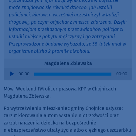
Z przekazanych informacji wynikało, że w pojeździe
może znajdować się również dziecko. Jak ustalili
policjanci, kierowca wcześniej uczestniczył w kolizji
drogowej, po czym odjechał z miejsca zdarzenia. Dzięki
informacjom przekazanym przez świadków policjanci
ustalili miejsce pobytu mężczyzny i go zatrzymali.
Przeprowadzone badanie wykazało, że 38-latek miał w
organizmie blisko 2 promile alkoholu.
Magdalena Zblewska
Audio
00:00
00:00
Player
Mówi Weekend FM oficer prasowa KPP w Chojnicach
Magdalena Zblewska.
Po wytrzeźwieniu mieszkaniec gminy Chojnice usłyszał
zarzut kierowania autem w stanie nietrzeźwości oraz
zarzut narażenia dziecka na bezpośrednie
niebezpieczeństwo utraty życia albo ciężkiego uszczerbku