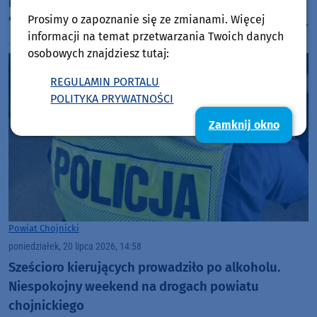
Narodowego "Bory Tucholskie". Odcinek 7:
Prosimy o zapoznanie się ze zmianami. Więcej
"Dlaczego przed wycieczką do Parku Narodowego
informacji na temat przetwarzania Twoich danych
"Bory Tucholskie" warto odwiedzić muzeum PNBT?
osobowych znajdziesz tutaj:
(WIDEO)
REGULAMIN PORTALU
POLITYKA PRYWATNOŚCI
Zamknij okno
Powiat Chojnicki
poniedziałek, 20 lipca 2026, 14:58
Sześcioro kierujących prowadziło po alkoholu.
Niespokojny weekend na drogach powiatu
chojnickiego