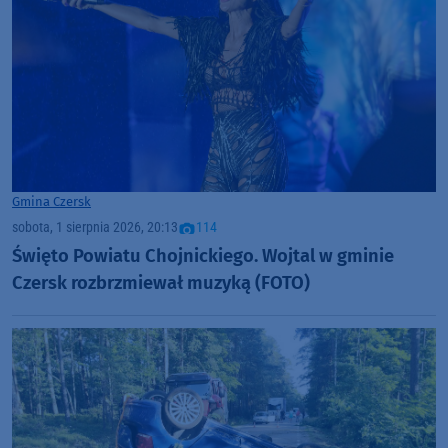
Gmina Czersk
sobota, 1 sierpnia 2026, 20:13
114
Święto Powiatu Chojnickiego. Wojtal w gminie
Czersk rozbrzmiewał muzyką (FOTO)