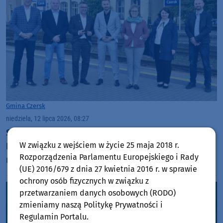
Gmina Czersk
niedziela, 12 lipca 2026, 08:27
Samorządowcy z kilku gmin spotkali się z dyrekcją
W związku z wejściem w życie 25 maja 2018 r.
PKP PLK. Tematem były inwestycje kolejowe w
Rozporządzenia Parlamentu Europejskiego i Rady
regionie
(UE) 2016/679 z dnia 27 kwietnia 2016 r. w sprawie
ochrony osób fizycznych w związku z
przetwarzaniem danych osobowych (RODO)
zmieniamy naszą Politykę Prywatności i
Regulamin Portalu.