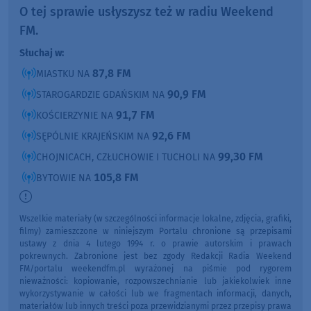
O tej sprawie usłyszysz też w radiu Weekend
FM.
Słuchaj w:
87,8 FM
MIASTKU NA
90,9 FM
STAROGARDZIE GDAŃSKIM NA
91,7 FM
KOŚCIERZYNIE NA
92,6 FM
SĘPÓLNIE KRAJEŃSKIM NA
99,30 FM
CHOJNICACH, CZŁUCHOWIE I TUCHOLI NA
105,8 FM
BYTOWIE NA
Wszelkie materiały (w szczególności informacje lokalne, zdjęcia, grafiki,
filmy) zamieszczone w niniejszym Portalu chronione są przepisami
ustawy z dnia 4 lutego 1994 r. o prawie autorskim i prawach
pokrewnych. Zabronione jest bez zgody Redakcji Radia Weekend
FM/portalu weekendfm.pl wyrażonej na piśmie pod rygorem
nieważności: kopiowanie, rozpowszechnianie lub jakiekolwiek inne
wykorzystywanie w całości lub we fragmentach informacji, danych,
materiałów lub innych treści poza przewidzianymi przez przepisy prawa