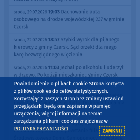
19:03
Dachowanie auta
środa, 29.07.2026
osobowego na drodze wojewódzkiej 237 w gminie
Czersk
18:57
Szybki wyrok dla pijanego
środa, 22.07.2026
kierowcy z gminy Czersk. Sąd orzekł dla niego
karę bezwzględnego więzienia
11:03
Jechał po alkoholu i uderzył
środa, 22.07.2026
w drzewo. Po kolizji mieszkaniec gminy Czersk
uciekł z miejsca zdarzenia
Powiadomienie o plikach cookie Strona korzysta
z plików cookies do celów statystycznych.
07:13
Kończy się pierwszy etap
niedziela, 19.07.2026
Korzystając z naszych stron bez zmiany ustawień
inwestycji oświatowej w Rytlu. Do końca lipca ma
przeglądarki będą one zapisane w pamięci
być gotowy żłobek
urządzenia, więcej informacji na temat
zarządzania plikami cookies znajdziesz w
08:15
W byłej Szkole
czwartek, 16.07.2026
POLITYKA PRYWATNOŚCI
.
Podstawowej w Krzyżu powstanie filia czerskiego
ZAMKNIJ
Środowiskowego Domu Samopomocy. Inwestycja