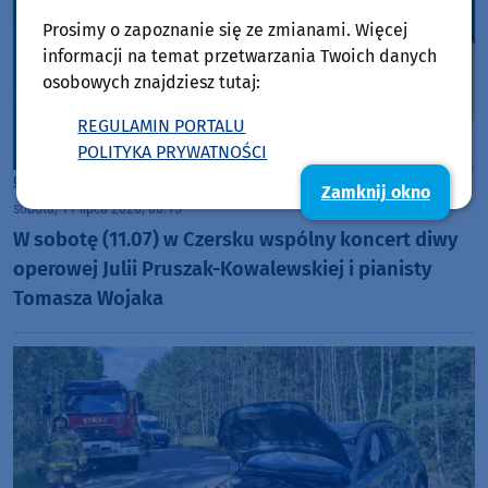
Prosimy o zapoznanie się ze zmianami. Więcej
informacji na temat przetwarzania Twoich danych
osobowych znajdziesz tutaj:
REGULAMIN PORTALU
POLITYKA PRYWATNOŚCI
Gmina Czersk
Zamknij okno
sobota, 11 lipca 2026, 08:15
W sobotę (11.07) w Czersku wspólny koncert diwy
operowej Julii Pruszak-Kowalewskiej i pianisty
Tomasza Wojaka