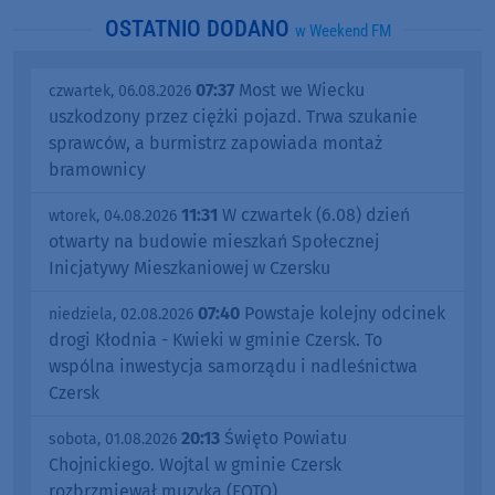
OSTATNIO DODANO
w Weekend FM
07:37
Most we Wiecku
czwartek, 06.08.2026
uszkodzony przez ciężki pojazd. Trwa szukanie
sprawców, a burmistrz zapowiada montaż
bramownicy
11:31
W czwartek (6.08) dzień
wtorek, 04.08.2026
otwarty na budowie mieszkań Społecznej
Inicjatywy Mieszkaniowej w Czersku
07:40
Powstaje kolejny odcinek
niedziela, 02.08.2026
drogi Kłodnia - Kwieki w gminie Czersk. To
wspólna inwestycja samorządu i nadleśnictwa
Czersk
20:13
Święto Powiatu
sobota, 01.08.2026
Chojnickiego. Wojtal w gminie Czersk
rozbrzmiewał muzyką (FOTO)