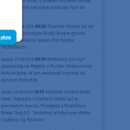
sezonu w IV lidze, a powiat bytowski oddał
się kolarskim emocjom podczas Tour de
Pologne
09:26
Śliwicka Dyszka po raz
piątek, 07.08.2026
dziesiąty. Jutrzejszy (8.08) bieg w gminie
 okno
Śliwice zakończy Grand Prix Borów
Tucholskich
09:10
Wodniacy Garczyn
piątek, 07.08.2026
zapraszają na Regaty o Puchar Wójta Gminy
Kościerzyna. W ten weekend impreza na
jeziorze Wdzydze
19:15
Koszmar Chojniczanki
środa, 05.08.2026
trwa. Odpadła z Pucharu Polski już w
pierwszym meczu. Przegrała z Podhalem
Nowy Targ 0:2. "Jesteśmy w totalnym dołku.
Czujemy się fatalnie"