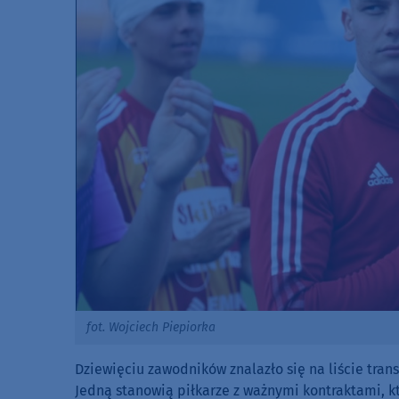
fot. Wojciech Piepiorka
Dziewięciu zawodników znalazło się na liście trans
Jedną stanowią piłkarze z ważnymi kontraktami, 