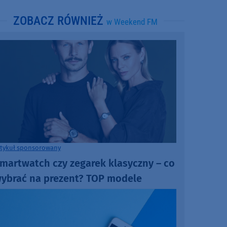
ZOBACZ RÓWNIEŻ
w Weekend FM
rtykuł sponsorowany
martwatch czy zegarek klasyczny – co
ybrać na prezent? TOP modele