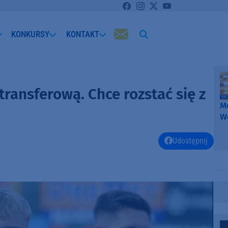
KONKURSY
KONTAKT
 transferową. Chce rozstać się z
Me
W
-
k
Udostępnij
W