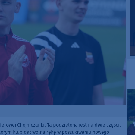
ferowej Chojniczanki. Ta podzielona jest na dwie części.
którym klub dał wolną rękę w poszukiwaniu nowego