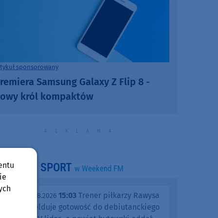
rtykuł sponsorowany
remiera Samsung Galaxy Z Flip 8 -
owy król kompaktów
entu
SPORT
w Weekend FM
ie
ych
15:03
Trener piłkarzy Rawysa
piątek, 07.08.2026
Raciąż melduje gotowość do debiutanckiego