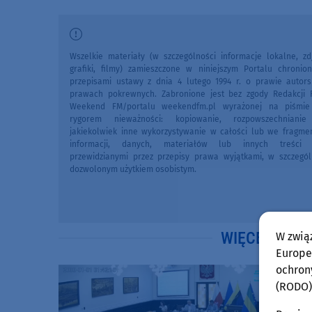
Wszelkie materiały (w szczególności informacje lokalne, zdj
grafiki, filmy) zamieszczone w niniejszym Portalu chronio
przepisami ustawy z dnia 4 lutego 1994 r. o prawie autors
prawach pokrewnych. Zabronione jest bez zgody Redakcji 
Weekend FM/portalu weekendfm.pl wyrażonej na piśmi
rygorem nieważności: kopiowanie, rozpowszechniani
jakiekolwiek inne wykorzystywanie w całości lub we fragme
informacji, danych, materiałów lub innych treści 
przewidzianymi przez przepisy prawa wyjątkami, w szczegól
dozwolonym użytkiem osobistym.
WIĘCEJ WIA
W zwią
Europej
ochron
(RODO)