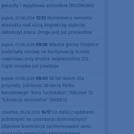
gwiazdy i wyjątkowa atmosfera (ROZMOWA)
12:13
Wykonawca remontu
piątek, 07.08.2026
wiaduktu nad ulicą Angowicką szybciej
zakończył prace. Droga jest już przejezdna
09:36
Władze gminy Chojnice
piątek, 07.08.2026
podpisały umowę na kontynuację ścieżki
rowerowej przy drodze wojewódzkiej 212.
Część miejska już powstaje
08:45
30 lat razem dla
piątek, 07.08.2026
przyrody. Jubileusz 30-lecia Parku
Narodowego "Bory Tucholskie". Odcinek 12:
"Edukacja senioralna" (WIDEO)
14:17
Co dalej z opłatami
czwartek, 06.08.2026
pobranymi na cmentarzu komunalnym?
Zdaniem burmistrza zainteresowani sami
muszą się zwrócić do administratora