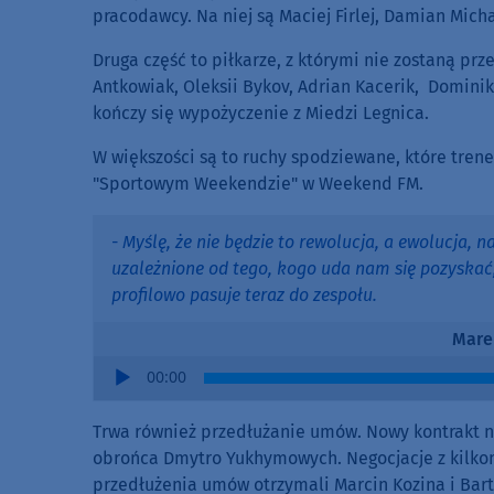
pracodawcy. Na niej są Maciej Firlej, Damian Micha
Druga część to piłkarze, z którymi nie zostaną p
Antkowiak, Oleksii Bykov, Adrian Kacerik, Domini
kończy się wypożyczenie z Miedzi Legnica.
W większości są to ruchy spodziewane, które tre
"Sportowym Weekendzie" w Weekend FM.
- Myślę, że nie będzie to rewolucja, a ewolucja, 
uzależnione od tego, kogo uda nam się pozyska
profilowo pasuje teraz do zespołu.
Mare
Audio
00:00
Player
Trwa również przedłużanie umów. Nowy kontrakt na
obrońca Dmytro Yukhymowych. Negocjacje z kilkom
przedłużenia umów otrzymali Marcin Kozina i Bart