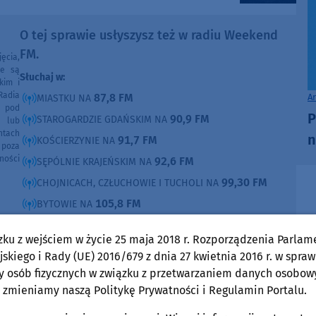
O tej sprawie usłyszysz też w radiu Weekend
FM.
ęcia,
ne są
Słuchaj w:
kim i
Radia
87,8 FM
A
MIASTKU NA
e pod
P
90,9 FM
STAROGARDZIE GDAŃSKIM NA
e lub
ntach
n
91,7 FM
KOŚCIERZYNIE NA
poza
ności
92,6 FM
SĘPÓLNIE KRAJEŃSKIM NA
99,30 FM
CHOJNICACH, CZŁUCHOWIE I TUCHOLI NA
105,8 FM
BYTOWIE NA
DOMOŚCI
zku z wejściem w życie 25 maja 2018 r. Rozporządzenia Parlam
w Weekend FM
skiego i Rady (UE) 2016/679 z dnia 27 kwietnia 2016 r. w spraw
y osób fizycznych w związku z przetwarzaniem danych osobow
Gmina Chojnice
 zmieniamy naszą Politykę Prywatności i Regulamin Portalu.
piątek, 7 sierpnia 2026, 13:08
Rada Gminy w Chojnicach jednak nie przyjęła