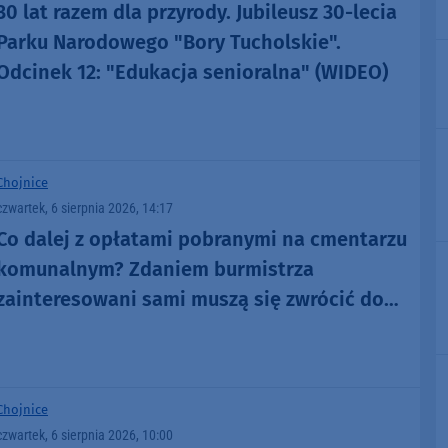
30 lat razem dla przyrody. Jubileusz 30-lecia
Parku Narodowego "Bory Tucholskie".
Odcinek 12: "Edukacja senioralna" (WIDEO)
Chojnice
czwartek, 6 sierpnia 2026, 14:17
Co dalej z opłatami pobranymi na cmentarzu
komunalnym? Zdaniem burmistrza
zainteresowani sami muszą się zwrócić do
administratora nekropolii
Chojnice
czwartek, 6 sierpnia 2026, 10:00