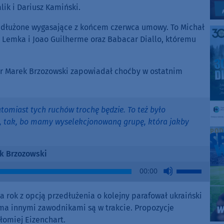
lik i Dariusz Kamiński.
rzedłużone wygasające z końcem czerwca umowy. To Michał
k Lemka i Joao Guilherme oraz Babacar Diallo, któremu
ner Marek Brzozowski zapowiadał choćby w ostatnim
natomiast tych ruchów trochę będzie. To też było
ć, tak, bo mamy wyselekcjonowaną grupę, która jakby
k Brzozowski
Use
00:00
Up/Down
Arrow
 rok z opcją przedłużenia o kolejny parafował ukraiński
keys
a innymi zawodnikami są w trakcie. Propozycje
to
łomiej Eizenchart.