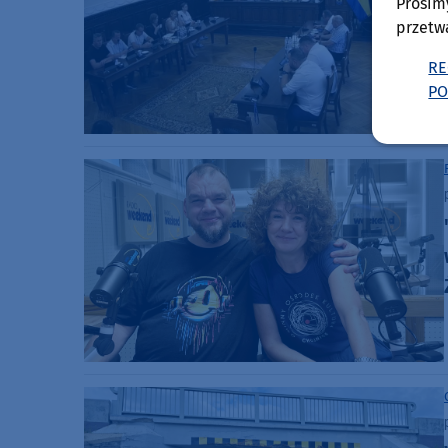
Prosim
przetw
RE
PO