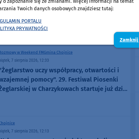
y o zapoznanie się ze zmianami. Więcej informacji na temat
planu ogólnego. Decyzja została odsunięta w
arzania Twoich danych osobowych znajdziesz tutaj:
czasie
GULAMIN PORTALU
LITYKA PRYWATNOŚCI
Zamknij
Rozmowy w Weekend FM
Gmina Chojnice
piątek, 7 sierpnia 2026, 12:33
"Żeglarstwo uczy współpracy, otwartości i
wzajemnej pomocy". 29. Festiwal Piosenki
Żeglarskiej w Charzykowach startuje już dziś.
Szanty, gwiazdy i wyjątkowa atmosfera
(ROZMOWA)
Chojnice
piątek, 7 sierpnia 2026, 12:13