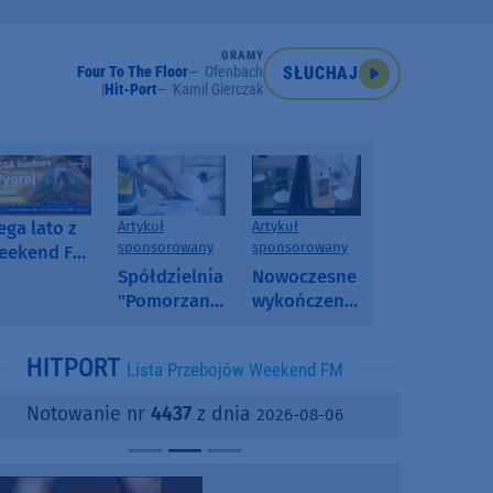
GRAMY
Four To The Floor
Ofenbach
SŁUCHAJ
Hit-Port
Kamil Gierczak
ga lato z
Artykuł
Artykuł
sponsorowany
sponsorowany
eekend FM
 poranny
Spółdzielnia
Nowoczesne
onkurs w
"Pomorzanka"
wykończenia
eekend FM
w
ścian.
Człuchowie
Dlaczego
HITPORT
Lista Przebojów Weekend FM
informuje o
SPC, WPC i
przetargach
fornir
Notowanie nr
4437
z dnia
2026-08-06
i ofertach
kamienny
najmu
zyskują na
popularności?