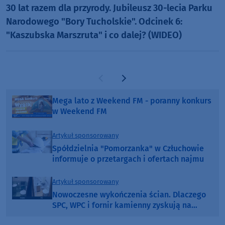
30 lat razem dla przyrody. Jubileusz 30-lecia Parku
Narodowego "Bory Tucholskie". Odcinek 6:
"Kaszubska Marszruta" i co dalej? (WIDEO)
Poprzednia strona
Następna strona
Mega lato z Weekend FM - poranny konkurs
w Weekend FM
Artykuł sponsorowany
Spółdzielnia "Pomorzanka" w Człuchowie
informuje o przetargach i ofertach najmu
Artykuł sponsorowany
Nowoczesne wykończenia ścian. Dlaczego
SPC, WPC i fornir kamienny zyskują na
popularności?