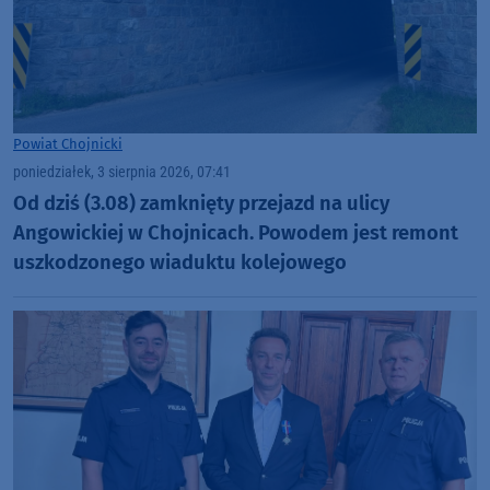
Powiat Chojnicki
poniedziałek, 3 sierpnia 2026, 07:41
Od dziś (3.08) zamknięty przejazd na ulicy
Angowickiej w Chojnicach. Powodem jest remont
uszkodzonego wiaduktu kolejowego