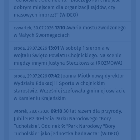
dobrym miejscem dla organizacji rajdów, czy
masowych imprez?" (WIDEO)
17:10
Awaria mostu zwodzonego
czwartek, 30.07.2026
w Małych Swornegaciach
13:01
W sobotę 1 sierpnia w
środa, 29.07.2026
Wojtalu Święto Powiatu Chojnickiego. Na scenie
między innymi Justyna Steczkowska (ROZMOWA)
07:42
Joanna Miotk nową dyrektor
środa, 29.07.2026
Wydziału Edukacji i Sportu w chojnickim
starostwie. Wcześniej szefowała gminnej oświacie
w Kamieniu Krajeńskim
09:10
30 lat razem dla przyrody.
wtorek, 28.07.2026
Jubileusz 30-lecia Parku Narodowego "Bory
Tucholskie". Odcinek 9: "Park Narodowy "Bory
Tucholskie" jako jednostka badawcza" (WIDEO)