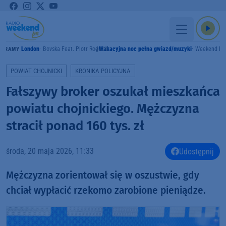
London
Bovska Feat. Piotr Rogucki
Wakacyjna noc pełna gwiazd/muzyki
Weekend F
GRAMY
POWIAT CHOJNICKI
KRONIKA POLICYJNA
Fałszywy broker oszukał mieszkańca
powiatu chojnickiego. Mężczyzna
stracił ponad 160 tys. zł
środa, 20 maja 2026, 11:33
Udostępnij
Mężczyzna zorientował się w oszustwie, gdy
chciał wypłacić rzekomo zarobione pieniądze.