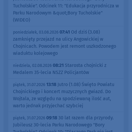
Tucholskie". Odcinek 11: "Edukacja przyrodnicza w
Parku Narodowym &quot;Bory Tucholskie"
(WIDEO)
07:41
Od dziś (3.08)
poniedziałek, 03.08.2026
zamknięty przejazd na ulicy Angowickiej w
Chojnicach. Powodem jest remont uszkodzonego
wiaduktu kolejowego
08:21
Starosta chojnicki z
niedziela, 02.08.2026
Medalem 35-lecia NSZZ Policjantów
13:18
Jutro (1.08) Święto Powiatu
piątek, 31.07.2026
Chojnickiego i koncert muzycznych gwiazd. Do
Wojtala, ze względu na spodziewaną ilość aut,
warto jednak przyjechać szybciej
09:18
30 lat razem dla przyrody.
piątek, 31.07.2026
Jubileusz 30-lecia Parku Narodowego "Bory
Tucholskie". Odcinek 10: "Dlaczego Park nie jest