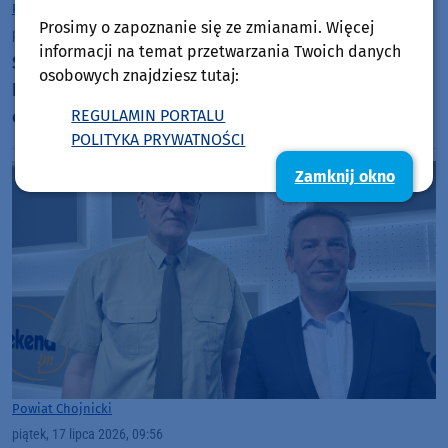
Powiat Chojnicki
Prosimy o zapoznanie się ze zmianami. Więcej
poniedziałek, 20 lipca 2026, 14:58
informacji na temat przetwarzania Twoich danych
Sześcioro kierujących prowadziło po alkoholu.
osobowych znajdziesz tutaj:
Niespokojny weekend na drogach powiatu
chojnickiego
REGULAMIN PORTALU
POLITYKA PRYWATNOŚCI
Zamknij okno
Powiat Chojnicki
piątek, 17 lipca 2026, 09:56