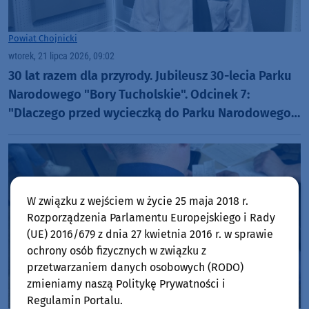
Powiat Chojnicki
wtorek, 21 lipca 2026, 09:02
30 lat razem dla przyrody. Jubileusz 30-lecia Parku
Narodowego "Bory Tucholskie". Odcinek 7:
"Dlaczego przed wycieczką do Parku Narodowego
"Bory Tucholskie" warto odwiedzić muzeum PNBT?
(WIDEO)
W związku z wejściem w życie 25 maja 2018 r.
Rozporządzenia Parlamentu Europejskiego i Rady
(UE) 2016/679 z dnia 27 kwietnia 2016 r. w sprawie
ochrony osób fizycznych w związku z
przetwarzaniem danych osobowych (RODO)
zmieniamy naszą Politykę Prywatności i
Regulamin Portalu.