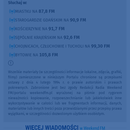
Słuchaj w:
87,8 FM
MIASTKU NA
90,9 FM
STAROGARDZIE GDAŃSKIM NA
91,7 FM
KOŚCIERZYNIE NA
92,6 FM
SĘPÓLNIE KRAJEŃSKIM NA
99,30 FM
CHOJNICACH, CZŁUCHOWIE I TUCHOLI NA
105,8 FM
BYTOWIE NA
Wszelkie materiały (w szczególności informacje lokalne, zdjęcia, grafiki,
filmy) zamieszczone w niniejszym Portalu chronione są przepisami
ustawy z dnia 4 lutego 1994 r. o prawie autorskim i prawach
pokrewnych. Zabronione jest bez zgody Redakcji Radia Weekend
FM/portalu weekendfm.pl wyrażonej na piśmie pod rygorem
nieważności: kopiowanie, rozpowszechnianie lub jakiekolwiek inne
wykorzystywanie w całości lub we fragmentach informacji, danych,
materiałów lub innych treści poza przewidzianymi przez przepisy prawa
wyjątkami, w szczególności dozwolonym użytkiem osobistym.
WIĘCEJ WIADOMOŚCI
w Weekend FM