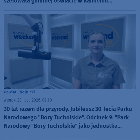
szefowała gminnej oświacie w Kamieniu
Krajeńskim
Powiat Chojnicki
wtorek, 28 lipca 2026, 09:10
30 lat razem dla przyrody. Jubileusz 30-lecia Parku
Narodowego "Bory Tucholskie". Odcinek 9: "Park
Narodowy "Bory Tucholskie" jako jednostka
badawcza" (WIDEO)