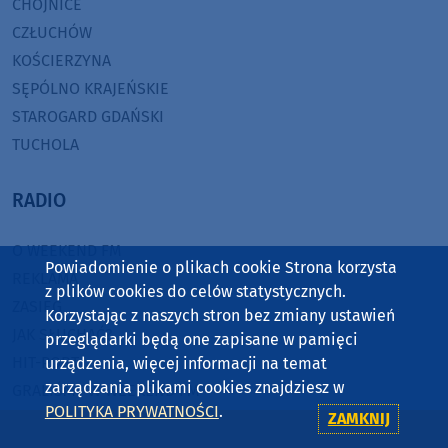
CHOJNICE
CZŁUCHÓW
KOŚCIERZYNA
SĘPÓLNO KRAJEŃSKIE
STAROGARD GDAŃSKI
TUCHOLA
RADIO
O WEEKEND FM
Powiadomienie o plikach cookie Strona korzysta
REKLAMA
z plików cookies do celów statystycznych.
ZASIĘG
Korzystając z naszych stron bez zmiany ustawień
JAK SŁUCHAĆ?
przeglądarki będą one zapisane w pamięci
HIT-PORT
urządzenia, więcej informacji na temat
zarządzania plikami cookies znajdziesz w
GRALIŚMY W WEEKEND FM
POLITYKA PRYWATNOŚCI
.
ZAMKNIJ
CZĘSTOTLIWOŚCI