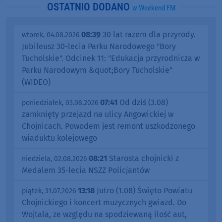
OSTATNIO DODANO
w Weekend FM
08:39
30 lat razem dla przyrody.
wtorek, 04.08.2026
Jubileusz 30-lecia Parku Narodowego "Bory
Tucholskie". Odcinek 11: "Edukacja przyrodnicza w
Parku Narodowym &quot;Bory Tucholskie"
(WIDEO)
07:41
Od dziś (3.08)
poniedziałek, 03.08.2026
zamknięty przejazd na ulicy Angowickiej w
Chojnicach. Powodem jest remont uszkodzonego
wiaduktu kolejowego
08:21
Starosta chojnicki z
niedziela, 02.08.2026
Medalem 35-lecia NSZZ Policjantów
13:18
Jutro (1.08) Święto Powiatu
piątek, 31.07.2026
Chojnickiego i koncert muzycznych gwiazd. Do
Wojtala, ze względu na spodziewaną ilość aut,