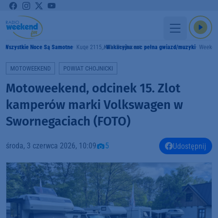
Wszystkie Noce Są Samotne
Kuqe 2115, Kubi Producent
Wakacyjna noc pełna gwiazd/muzyki
Weeken
Y
MOTOWEEKEND
POWIAT CHOJNICKI
Motoweekend, odcinek 15. Zlot
kamperów marki Volkswagen w
Swornegaciach (FOTO)
środa, 3 czerwca 2026, 10:09
5
Udostępnij