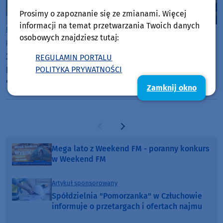
Prosimy o zapoznanie się ze zmianami. Więcej
informacji na temat przetwarzania Twoich danych
Powiat Chojnicki
osobowych znajdziesz tutaj:
piątek, 17 lipca 2026, 09:56
30 lat razem dla przyrody. Jubileusz 30-lecia Parku
REGULAMIN PORTALU
Narodowego "Bory Tucholskie". Odcinek 6:
POLITYKA PRYWATNOŚCI
"Kaszubska Marszruta" i co dalej? (WIDEO)
Zamknij okno
Poprzednia strona
Następna strona
Mega lato z Weekend FM - poranny konkurs
w Weekend FM
Artykuł sponsorowany
Spółdzielnia "Pomorzanka" w Człuchowie
informuje o przetargach i ofertach najmu