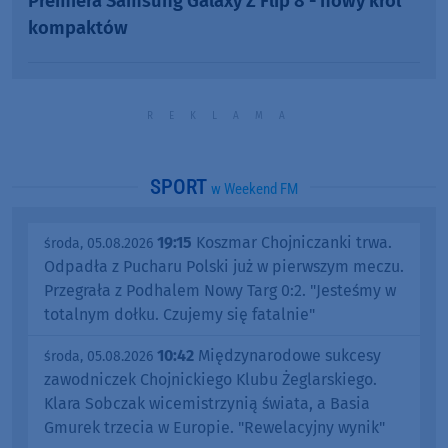
Premiera Samsung Galaxy Z Flip 8 - nowy król
kompaktów
SPORT
w Weekend FM
19:15
Koszmar Chojniczanki trwa.
środa, 05.08.2026
Odpadła z Pucharu Polski już w pierwszym meczu.
Przegrała z Podhalem Nowy Targ 0:2. "Jesteśmy w
totalnym dołku. Czujemy się fatalnie"
10:42
Międzynarodowe sukcesy
środa, 05.08.2026
zawodniczek Chojnickiego Klubu Żeglarskiego.
Klara Sobczak wicemistrzynią świata, a Basia
Gmurek trzecia w Europie. "Rewelacyjny wynik"