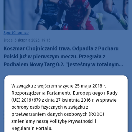
Sport
Chojnice
środa, 5 sierpnia 2026, 19:15
Koszmar Chojniczanki trwa. Odpadła z Pucharu
Polski już w pierwszym meczu. Przegrała z
Podhalem Nowy Targ 0:2. "Jesteśmy w totalnym
dołku. Czujemy się fatalnie"
W związku z wejściem w życie 25 maja 2018 r.
Rozporządzenia Parlamentu Europejskiego i Rady
(UE) 2016/679 z dnia 27 kwietnia 2016 r. w sprawie
ochrony osób fizycznych w związku z
przetwarzaniem danych osobowych (RODO)
zmieniamy naszą Politykę Prywatności i
Regulamin Portalu.