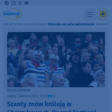
lly Roll & Carin Leon & Fifa Sound
Wakacyjna noc pełna gwiazd/muzyki
Weekend FM
Gmina Chojnice
piątek, 7 sierpnia 2026, 21:15
50
Szanty znów królują w