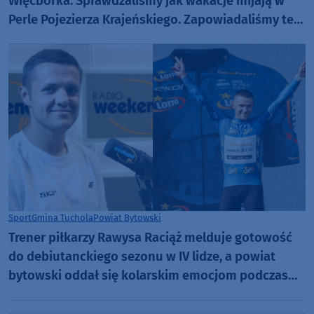
Więcborka. Sprawdzaliśmy jak wakacje mijają w
Perle Pojezierza Krajeńskiego. Zapowiadaliśmy też
Dni Więcborka (ROZMOWY, FOTO)
Sport
Gmina Tuchola
Powiat Bytowski
Trener piłkarzy Rawysa Raciąż melduje gotowość
do debiutanckiego sezonu w IV lidze, a powiat
bytowski oddał się kolarskim emocjom podczas
Tour de Pologne