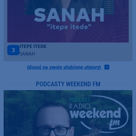
PÓŹNIEJ CI OPOWIEM
1
DAWID KWIATKOWSKI & MARGARET
Głosuj na swoje ulubione utwory!
PODCASTY WEEKEND FM