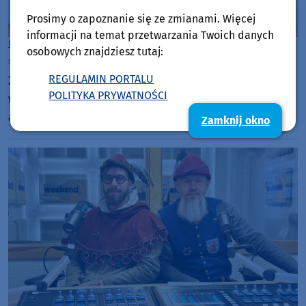
Prosimy o zapoznanie się ze zmianami. Więcej
informacji na temat przetwarzania Twoich danych
Kościerzyna
osobowych znajdziesz tutaj:
środa, 5 sierpnia 2026, 16:19
REGULAMIN PORTALU
22-latek w Kościerzynie okradał automaty i
POLITYKA PRYWATNOŚCI
wrzutomaty. Mężczyzna trafił na trzy miesiące do
aresztu
Zamknij okno