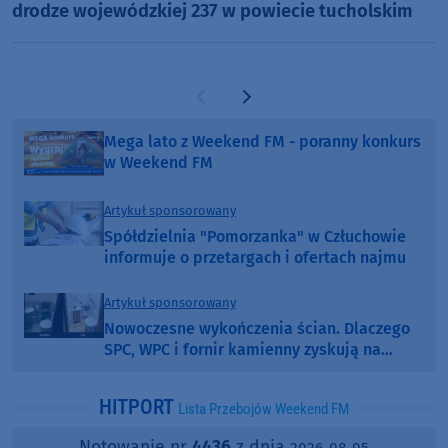
drodze wojewódzkiej 237 w powiecie tucholskim
Poprzednia strona
Następna strona
Mega lato z Weekend FM - poranny konkurs
w Weekend FM
Artykuł sponsorowany
Spółdzielnia "Pomorzanka" w Człuchowie
informuje o przetargach i ofertach najmu
Artykuł sponsorowany
Nowoczesne wykończenia ścian. Dlaczego
SPC, WPC i fornir kamienny zyskują na
popularności?
HITPORT
Lista Przebojów Weekend FM
Notowanie nr
4436
z dnia