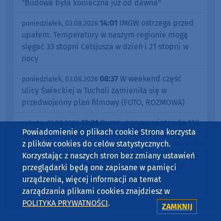
"Budowa była konieczna już od dawna"
14:01
IMGW ostrzega przed
poniedziałek, 03.08.2026
upałem. Temperatury w naszym regionie mogą
sięgać 33 stopni Celsjusza w dzień i 21 stopni w
nocy
08:37
W weekend część
poniedziałek, 03.08.2026
ulicy Świeckiej w Tucholi zamieniła się w
przedwojenny plan filmowy (FOTO, ROZMOWA)
12:01
Burze, porywy wiatru do 110
sobota, 01.08.2026
Powiadomienie o plikach cookie Strona korzysta
km/h i grad. IMGW wydał ostrzeżenie 2. stopnia
z plików cookies do celów statystycznych.
08:16
Syreny alarmowe zabrzmią
sobota, 01.08.2026
Korzystając z naszych stron bez zmiany ustawień
dziś (1.08) w miastach regionu. To w związku z
przeglądarki będą one zapisane w pamięci
kolejną rocznicą wybuchu powstania
urządzenia, więcej informacji na temat
warszawskiego
zarządzania plikami cookies znajdziesz w
POLITYKA PRYWATNOŚCI
.
ZAMKNIJ