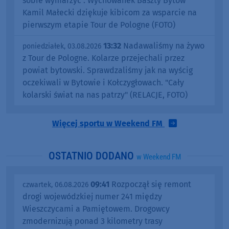
sobie wymarzyć". Wychowanek Baszty Bytów
Kamil Małecki dziękuje kibicom za wsparcie na
pierwszym etapie Tour de Pologne (FOTO)
13:32
Nadawaliśmy na żywo
poniedziałek, 03.08.2026
z Tour de Pologne. Kolarze przejechali przez
powiat bytowski. Sprawdzaliśmy jak na wyścig
oczekiwali w Bytowie i Kołczygłowach. "Cały
kolarski świat na nas patrzy" (RELACJE, FOTO)
Więcej sportu w Weekend FM
OSTATNIO DODANO
w Weekend FM
09:41
Rozpoczął się remont
czwartek, 06.08.2026
drogi wojewódzkiej numer 241 między
Wieszczycami a Pamiętowem. Drogowcy
zmodernizują ponad 3 kilometry trasy