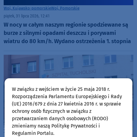
Woj. Kujawsko-pomorskie
Woj. Pomorskie
piątek, 31 lipca 2026, 12:41
W nocy w całym naszym regionie spodziewane są
burze z silnymi opadami deszczu i porywami
wiatru do 80 km/h. Wydano ostrzeżenia 1. stopnia
W związku z wejściem w życie 25 maja 2018 r.
Rozporządzenia Parlamentu Europejskiego i Rady
(UE) 2016/679 z dnia 27 kwietnia 2016 r. w sprawie
ochrony osób fizycznych w związku z
przetwarzaniem danych osobowych (RODO)
zmieniamy naszą Politykę Prywatności i
Tuchola
Regulamin Portalu.