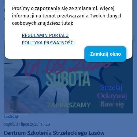
piątek, 31 lipca 2026, 10:38
Prosimy o zapoznanie się ze zmianami. Więcej
Od soboty 1 sierpnia zmienia się sposób
informacji na temat przetwarzania Twoich danych
organizacji parkingu przy szpitalu powiatowym w
osobowych znajdziesz tutaj:
Tucholi. Znikną szlabany
REGULAMIN PORTALU
POLITYKA PRYWATNOŚCI
Zamknij okno
Tuchola
piątek, 31 lipca 2026, 10:20
Centrum Szkolenia Strzeleckiego Lasów