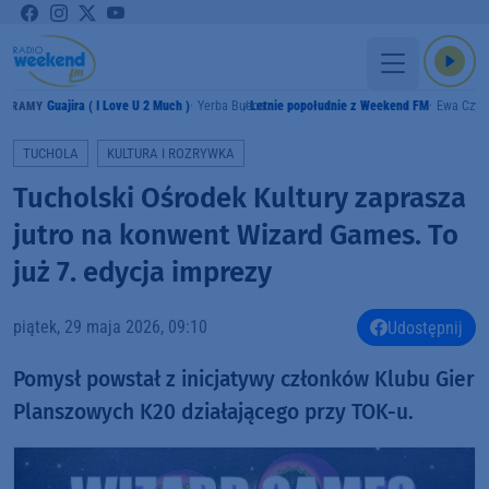
Guajira ( I Love U 2 Much )
Yerba Buena
Letnie popołudnie z Weekend FM
Ewa Czyż
GRAMY
TUCHOLA
KULTURA I ROZRYWKA
Tucholski Ośrodek Kultury zaprasza
jutro na konwent Wizard Games. To
już 7. edycja imprezy
piątek, 29 maja 2026, 09:10
Udostępnij
Pomysł powstał z inicjatywy członków Klubu Gier
Planszowych K20 działającego przy TOK-u.