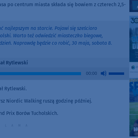
Trasa po centrum miasta składa się bowiem z czterech 2,5-
 najlepszym na starcie. Pojawi się sześcioro
olski. Warto też odwiedzić miasteczko biegowe,
zień. Naprawdę będzie co robić, 30 maja, sobota 8.
ał Rytlewski
Use
00:00
Up/Down
Arrow
ł Rytlewski.
keys
to
rsz Niordic Walking ruszą godzinę później.
increase
nd Prix Borów Tucholskich.
or
decrease
volume.