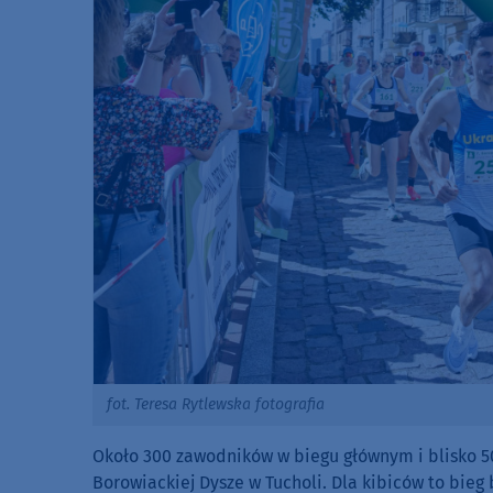
fot. Teresa Rytlewska fotografia
Około 300 zawodników w biegu głównym i blisko 50 
Borowiackiej Dysze w Tucholi. Dla kibiców to bie