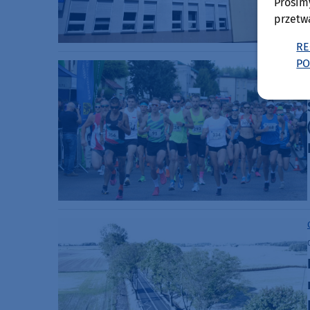
Prosim
przetw
RE
PO