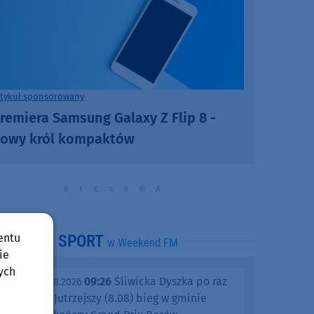
rtykuł sponsorowany
remiera Samsung Galaxy Z Flip 8 -
owy król kompaktów
entu
SPORT
w Weekend FM
ie
ych
09:26
Śliwicka Dyszka po raz
piątek, 07.08.2026
dziesiąty. Jutrzejszy (8.08) bieg w gminie