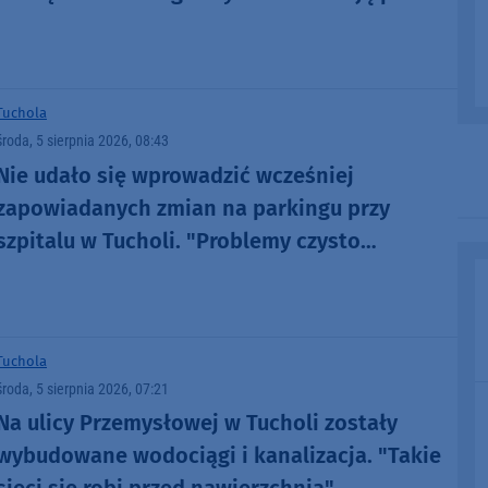
3 kilometry trasy
Tuchola
środa, 5 sierpnia 2026, 08:43
Nie udało się wprowadzić wcześniej
zapowiadanych zmian na parkingu przy
szpitalu w Tucholi. "Problemy czysto
techniczne"
Tuchola
środa, 5 sierpnia 2026, 07:21
Na ulicy Przemysłowej w Tucholi zostały
wybudowane wodociągi i kanalizacja. "Takie
sieci się robi przed nawierzchnią"