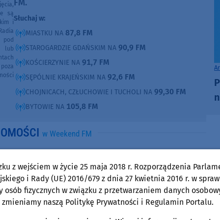
FM.
ęcia,
ne są
Słuchaj w:
kim i
Radia
87,8 FM
MIASTKU NA
e pod
90,9 FM
STAROGARDZIE GDAŃSKIM NA
e lub
ntach
91,7 FM
KOŚCIERZYNIE NA
poza
A
ności
92,6 FM
SĘPÓLNIE KRAJEŃSKIM NA
P
99,30 FM
CHOJNICACH, CZŁUCHOWIE I TUCHOLI NA
n
105,8 FM
BYTOWIE NA
DOMOŚCI
w Weekend FM
Powiat Tucholski
zku z wejściem w życie 25 maja 2018 r. Rozporządzenia Parlam
piątek, 7 sierpnia 2026, 11:06
skiego i Rady (UE) 2016/679 z dnia 27 kwietnia 2016 r. w spraw
Projektanci przebudowy drogi powiatowej
y osób fizycznych w związku z przetwarzaniem danych osobow
Bysław-Lubiewo zorganizowali konsultacje
 zmieniamy naszą Politykę Prywatności i Regulamin Portalu.
społeczne z mieszkańcami