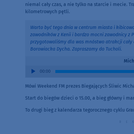
niemal cały czas, a nie tylko na starcie i mecie. 
kilometrowych pętli.
Warto być tego dnia w centrum miasta i kibicować
zawodników z Kenii i bardzo mocni zawodnicy z P
przygotowaliśmy dla was mnóstwo atrakcji cały d
Borowiacka Dycha. Zapraszamy do Tucholi.
Mich
Audio
00:00
Player
Mówi Weekend FM prezes Biegających Śliwic Micha
Start do biegów dzieci o 15.00, a bieg główny i ma
To drugi bieg z kalendarza tegorocznego cyklu Gra