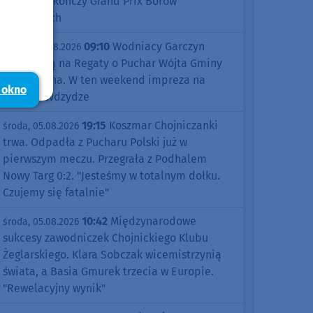
Śliwice zakończy Grand Prix Borów
Tucholskich
09:10
Wodniacy Garczyn
piątek, 07.08.2026
zapraszają na Regaty o Puchar Wójta Gminy
Kościerzyna. W ten weekend impreza na
 okno
jeziorze Wdzydze
19:15
Koszmar Chojniczanki
środa, 05.08.2026
trwa. Odpadła z Pucharu Polski już w
pierwszym meczu. Przegrała z Podhalem
Nowy Targ 0:2. "Jesteśmy w totalnym dołku.
Czujemy się fatalnie"
10:42
Międzynarodowe
środa, 05.08.2026
sukcesy zawodniczek Chojnickiego Klubu
Żeglarskiego. Klara Sobczak wicemistrzynią
świata, a Basia Gmurek trzecia w Europie.
"Rewelacyjny wynik"