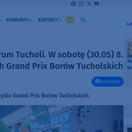
KONKURSY
KONTAKT
Le
um Tucholi. W sobotę (30.05) 8.
Me
 Grand Prix Borów Tucholskich
W
-
k
Udostępnij
W
cyklu Grand Prix Borów Tucholskich.