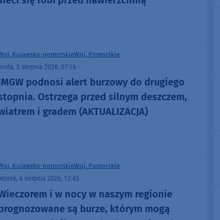
Woj. Kujawsko-pomorskie
Woj. Pomorskie
środa, 5 sierpnia 2026, 07:16
IMGW podnosi alert burzowy do drugiego
stopnia. Ostrzega przed silnym deszczem,
wiatrem i gradem (AKTUALIZACJA)
Woj. Kujawsko-pomorskie
Woj. Pomorskie
wtorek, 4 sierpnia 2026, 12:45
Wieczorem i w nocy w naszym regionie
prognozowane są burze, którym mogą