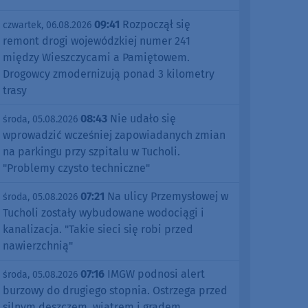
09:41
Rozpoczął się
czwartek, 06.08.2026
remont drogi wojewódzkiej numer 241
między Wieszczycami a Pamiętowem.
Drogowcy zmodernizują ponad 3 kilometry
trasy
08:43
Nie udało się
środa, 05.08.2026
wprowadzić wcześniej zapowiadanych zmian
na parkingu przy szpitalu w Tucholi.
"Problemy czysto techniczne"
07:21
Na ulicy Przemysłowej w
środa, 05.08.2026
Tucholi zostały wybudowane wodociągi i
kanalizacja. "Takie sieci się robi przed
nawierzchnią"
07:16
IMGW podnosi alert
środa, 05.08.2026
burzowy do drugiego stopnia. Ostrzega przed
silnym deszczem, wiatrem i gradem