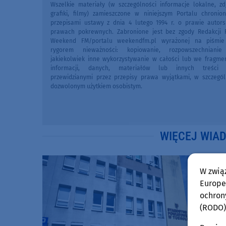
Wszelkie materiały (w szczególności informacje lokalne, zdj
grafiki, filmy) zamieszczone w niniejszym Portalu chronio
przepisami ustawy z dnia 4 lutego 1994 r. o prawie autors
prawach pokrewnych. Zabronione jest bez zgody Redakcji 
Weekend FM/portalu weekendfm.pl wyrażonej na piśmi
rygorem nieważności: kopiowanie, rozpowszechniani
jakiekolwiek inne wykorzystywanie w całości lub we fragme
informacji, danych, materiałów lub innych treści 
przewidzianymi przez przepisy prawa wyjątkami, w szczegól
dozwolonym użytkiem osobistym.
WIĘCEJ WIA
W zwią
Europej
ochron
(RODO)