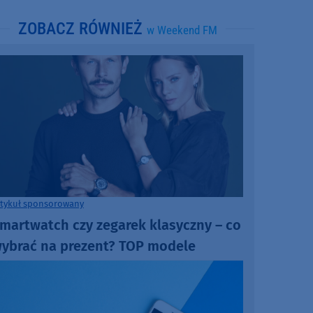
ZOBACZ RÓWNIEŻ
w Weekend FM
rtykuł sponsorowany
martwatch czy zegarek klasyczny – co
ybrać na prezent? TOP modele