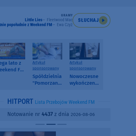
GRAMY
Little Lies
Fleetwood Mac
SŁUCHAJ
tnie popołudnie z Weekend FM
Ewa Czyż
ga lato z
Artykuł
Artykuł
sponsorowany
sponsorowany
eekend FM
 poranny
Spółdzielnia
Nowoczesne
onkurs w
"Pomorzanka"
wykończenia
eekend FM
w
ścian.
Człuchowie
Dlaczego
HITPORT
Lista Przebojów Weekend FM
informuje o
SPC, WPC i
przetargach
fornir
Notowanie nr
4437
z dnia
2026-08-06
i ofertach
kamienny
najmu
zyskują na
popularności?