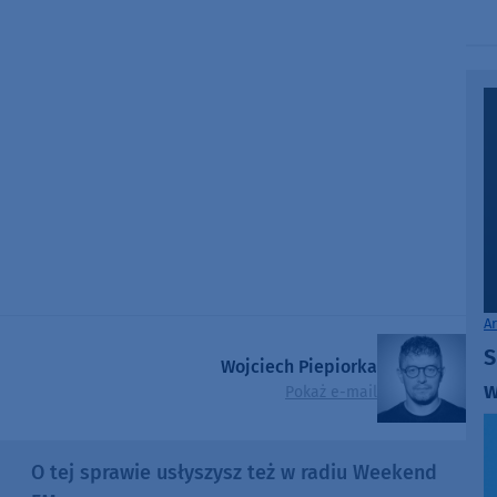
A
S
Wojciech Piepiorka
w
Pokaż e-mail
O tej sprawie usłyszysz też w radiu Weekend