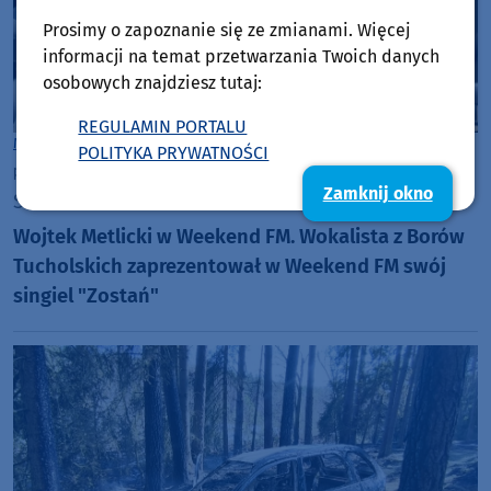
Prosimy o zapoznanie się ze zmianami. Więcej
informacji na temat przetwarzania Twoich danych
osobowych znajdziesz tutaj:
REGULAMIN PORTALU
Muzyka
Gmina Tuchola
POLITYKA PRYWATNOŚCI
piątek, 3 kwietnia 2026, 19:13
Zamknij okno
Siła Lokalności
Wojtek Metlicki w Weekend FM. Wokalista z Borów
Tucholskich zaprezentował w Weekend FM swój
singiel "Zostań"