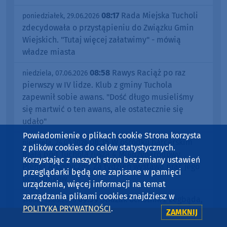
08:17
Rada Miejska Tucholi
poniedziałek, 29.06.2026
zdecydowała o przystąpieniu do Związku Gmin
Wiejskich. "Tutaj więcej załatwimy" - mówią
władze miasta
08:58
Rawys Raciąż po raz
niedziela, 07.06.2026
pierwszy w IV lidze. Klub z gminy Tuchola
zapewnił sobie awans. "Dość długo musieliśmy
się martwić o ten awans, ale ostatecznie się
udało"
Powiadomienie o plikach cookie Strona korzysta
08:35
W ośrodku harcerskim
niedziela, 24.05.2026
z plików cookies do celów statystycznych.
Biała pod Tucholą rusza 4 Międzynarodowy
Korzystając z naszych stron bez zmiany ustawień
Plener Artystyczny. Za tydzień wystawa prac jego
przeglądarki będą one zapisane w pamięci
uczestników
urządzenia, więcej informacji na temat
zarządzania plikami cookies znajdziesz w
09:59
Strażak ochotnik z Legbąda,
środa, 13.05.2026
POLITYKA PRYWATNOŚCI
.
który przyjechał na akcję pod wpływem alkoholu,
ZAMKNIJ
był kierowcą autobusu szkolnego