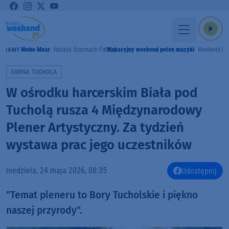
Niebo Masz
Natalia Szarmach-Pstrąg
Wakacyjny weekend pełen muzyki
Weekend F
GRAMY
GMINA TUCHOLA
W ośrodku harcerskim Biała pod
Tucholą rusza 4 Międzynarodowy
Plener Artystyczny. Za tydzień
wystawa prac jego uczestników
niedziela, 24 maja 2026, 08:35
Udostępnij
"Temat pleneru to Bory Tucholskie i piękno
naszej przyrody".