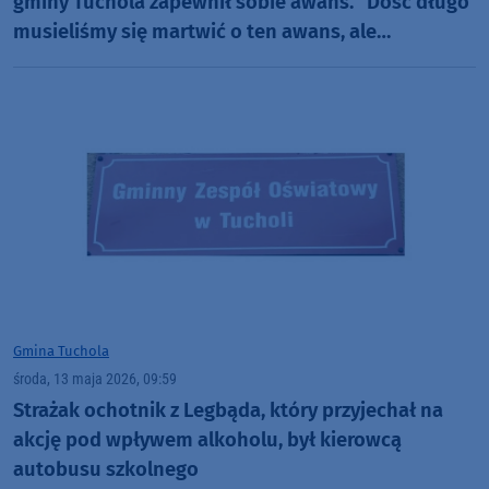
gminy Tuchola zapewnił sobie awans. "Dość długo
musieliśmy się martwić o ten awans, ale
ostatecznie się udało"
Gmina Tuchola
środa, 13 maja 2026, 09:59
Strażak ochotnik z Legbąda, który przyjechał na
akcję pod wpływem alkoholu, był kierowcą
autobusu szkolnego