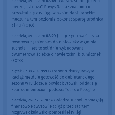
08:45
"Wiara w siebie po tym
niedziela, 09.08.2026
meczu jest duża". Rawys Raciąż znakomicie
przywitał się z IV ligą. W swoim debiutanckim
meczu na tym poziomie pokonał Spartę Brodnica
aż 4:1 (FOTO)
08:29
Jest już gotowa ścieżka
niedziela, 09.08.2026
rowerowa z Jesionowa do Białowieży w gminie
Tuchola. " Jest to solidnie wybudowana
dwumetrowa ścieżka o nawierzchni bitumicznej"
(FOTO)
15:03
Trener piłkarzy Rawysa
piątek, 07.08.2026
Raciąż melduje gotowość do debiutanckiego
sezonu w IV lidze, a powiat bytowski oddał się
kolarskim emocjom podczas Tour de Pologne
10:28
Władze Tucholi pomagają
niedziela, 26.07.2026
finansowo Rawysowi Raciąż przed startem
rozgrywek kujawsko-pomorskiej IV ligi