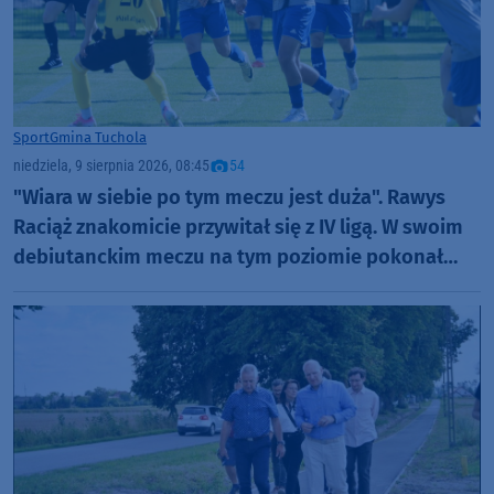
Sport
Gmina Tuchola
niedziela, 9 sierpnia 2026, 08:45
54
"Wiara w siebie po tym meczu jest duża". Rawys
Raciąż znakomicie przywitał się z IV ligą. W swoim
debiutanckim meczu na tym poziomie pokonał
Spartę Brodnica aż 4:1 (FOTO)