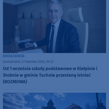
Gmina Tuchola
poniedziałek, 27 kwietnia 2026, 09:22
Od 1 września szkoły podstawowe w Kiełpinie i
Stobnie w gminie Tuchola przestaną istnieć
(ROZMOWA)