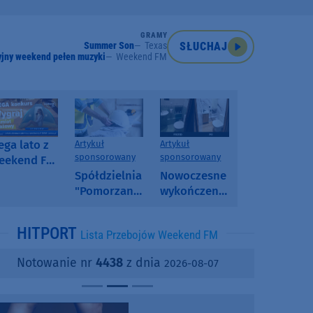
GRAMY
Summer Son
Texas
SŁUCHAJ
jny weekend pełen muzyki
Weekend FM
ga lato z
Artykuł
Artykuł
sponsorowany
sponsorowany
eekend FM
 poranny
Spółdzielnia
Nowoczesne
onkurs w
"Pomorzanka"
wykończenia
eekend FM
w
ścian.
Człuchowie
Dlaczego
HITPORT
Lista Przebojów Weekend FM
informuje o
SPC, WPC i
przetargach
fornir
Notowanie nr
4438
z dnia
2026-08-07
i ofertach
kamienny
najmu
zyskują na
popularności?