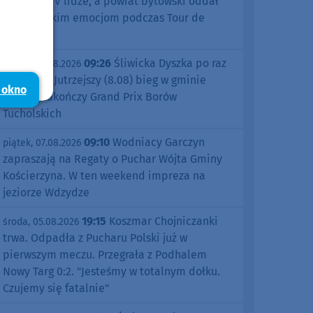
sezonu w IV lidze, a powiat bytowski oddał
się kolarskim emocjom podczas Tour de
Pologne
09:26
Śliwicka Dyszka po raz
piątek, 07.08.2026
dziesiąty. Jutrzejszy (8.08) bieg w gminie
 okno
Śliwice zakończy Grand Prix Borów
Tucholskich
09:10
Wodniacy Garczyn
piątek, 07.08.2026
zapraszają na Regaty o Puchar Wójta Gminy
Kościerzyna. W ten weekend impreza na
jeziorze Wdzydze
19:15
Koszmar Chojniczanki
środa, 05.08.2026
trwa. Odpadła z Pucharu Polski już w
pierwszym meczu. Przegrała z Podhalem
Nowy Targ 0:2. "Jesteśmy w totalnym dołku.
Czujemy się fatalnie"