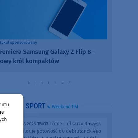
rtykuł sponsorowany
remiera Samsung Galaxy Z Flip 8 -
owy król kompaktów
entu
SPORT
w Weekend FM
ie
ych
15:03
Trener piłkarzy Rawysa
piątek, 07.08.2026
Raciąż melduje gotowość do debiutanckiego