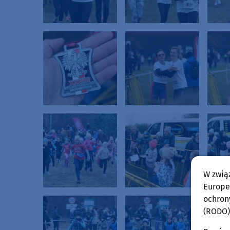
W zwią
Europej
ochron
(RODO)