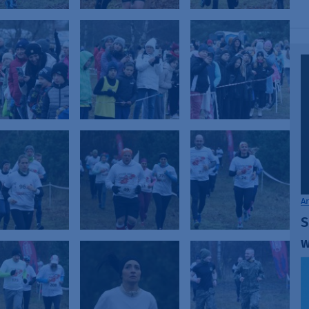
A
S
w