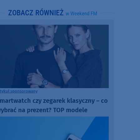
ZOBACZ RÓWNIEŻ
w Weekend FM
rtykuł sponsorowany
martwatch czy zegarek klasyczny – co
ybrać na prezent? TOP modele