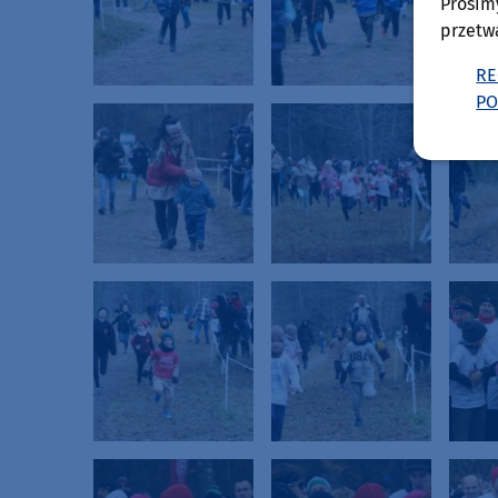
Prosim
przetw
RE
PO