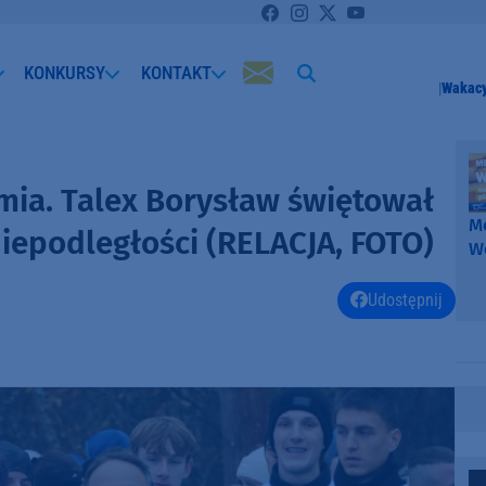
KONKURSY
KONTAKT
Wakacy
ia. Talex Borysław świętował
Me
Niepodległości (RELACJA, FOTO)
W
-
k
Udostępnij
W