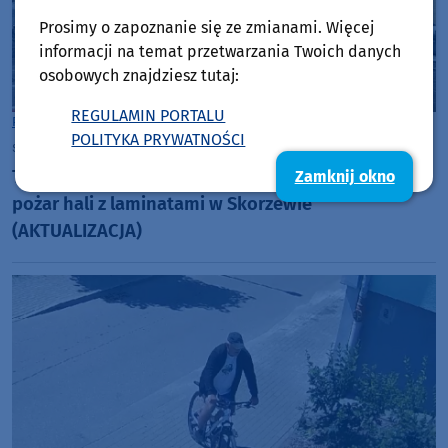
Prosimy o zapoznanie się ze zmianami. Więcej
informacji na temat przetwarzania Twoich danych
osobowych znajdziesz tutaj:
REGULAMIN PORTALU
Powiat Kościerski
POLITYKA PRYWATNOŚCI
środa, 29 lipca 2026, 13:05
3
To była trudna akcja - strażacy podsumowują
Zamknij okno
pożar hali z laminatami w Skorzewie
(AKTUALIZACJA)