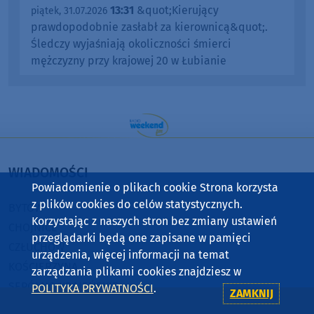
13:31
&quot;Kierujący
piątek, 31.07.2026
prawdopodobnie zasłabł za kierownicą&quot;.
Śledczy wyjaśniają okoliczności śmierci
mężczyzny przy krajowej 20 w Łubianie
WIADOMOŚCI
Powiadomienie o plikach cookie Strona korzysta
z plików cookies do celów statystycznych.
BYTÓW
Korzystając z naszych stron bez zmiany ustawień
CHOJNICE
przeglądarki będą one zapisane w pamięci
CZŁUCHÓW
urządzenia, więcej informacji na temat
KOŚCIERZYNA
zarządzania plikami cookies znajdziesz w
SĘPÓLNO KRAJEŃSKIE
POLITYKA PRYWATNOŚCI
.
ZAMKNIJ
STAROGARD GDAŃSKI