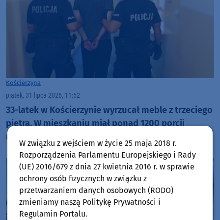
Kościerzyna
piątek, 31 lipca 2026, 11:52
33-latek w Kościerzynie wyrzucał meble z trzeciego
piętra. W mieszkaniu miał ponad 1200 porcji
narkotyków
W związku z wejściem w życie 25 maja 2018 r.
Rozporządzenia Parlamentu Europejskiego i Rady
(UE) 2016/679 z dnia 27 kwietnia 2016 r. w sprawie
ochrony osób fizycznych w związku z
przetwarzaniem danych osobowych (RODO)
zmieniamy naszą Politykę Prywatności i
Regulamin Portalu.