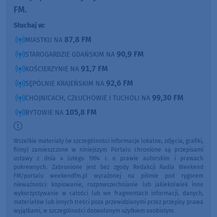
FM.
Słuchaj w:
87,8 FM
MIASTKU NA
90,9 FM
STAROGARDZIE GDAŃSKIM NA
91,7 FM
KOŚCIERZYNIE NA
92,6 FM
SĘPÓLNIE KRAJEŃSKIM NA
99,30 FM
CHOJNICACH, CZŁUCHOWIE I TUCHOLI NA
105,8 FM
BYTOWIE NA
Wszelkie materiały (w szczególności informacje lokalne, zdjęcia, grafiki,
filmy) zamieszczone w niniejszym Portalu chronione są przepisami
ustawy z dnia 4 lutego 1994 r. o prawie autorskim i prawach
pokrewnych. Zabronione jest bez zgody Redakcji Radia Weekend
FM/portalu weekendfm.pl wyrażonej na piśmie pod rygorem
nieważności: kopiowanie, rozpowszechnianie lub jakiekolwiek inne
wykorzystywanie w całości lub we fragmentach informacji, danych,
materiałów lub innych treści poza przewidzianymi przez przepisy prawa
wyjątkami, w szczególności dozwolonym użytkiem osobistym.