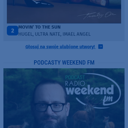
LEGENDARY LOVERS (SAVE ME)
3
KATY PERRY & CHIEF KEEF
Głosuj na swoje ulubione utwory!
PODCASTY WEEKEND FM