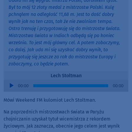
Udało mi się wygrać mistrza Polski, obroniłem tytuł.
Był to mój 12 złoty medal z mistrzostw Polski. Kulę
pchnąłem na odległość 11,68 m. Jest to dość dobry
wynik jak na ten czas, tak że nie zwalniam tempa.
Ostro trenuję i przygotowuję się do mistrzostw świata.
Mistrzostwa świata w Indiach odbędą się po koniec
września. To jest mój główny cel. A potem zobaczymy,
co dalej. Jak uda mi się uzyskać dobry wynik, to
przygotuję się jeszcze za rok do mistrzostw Europy i
zobaczymy, co będzie potem.
Lech Stoltman
Audio
00:00
00:00
Player
Mówi Weekend FM kulomiot Lech Stoltman.
Na poprzednich mistrzostwach świata w Paryżu
chojniczanin uzyskał tytuł wicemistrza z rekordem
życiowym. Jak zaznacza, obecnie jego celem jest wynik