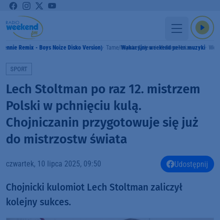
( Jennie Remix - Boys Noize Disko Version)
Tame Impala & Jennie & Boys Noize
Wakacyjny weekend pełen muzyki
Wee
SPORT
Lech Stoltman po raz 12. mistrzem
Polski w pchnięciu kulą.
Chojniczanin przygotowuje się już
do mistrzostw świata
czwartek, 10 lipca 2025, 09:50
Udostępnij
Chojnicki kulomiot Lech Stoltman zaliczył
kolejny sukces.