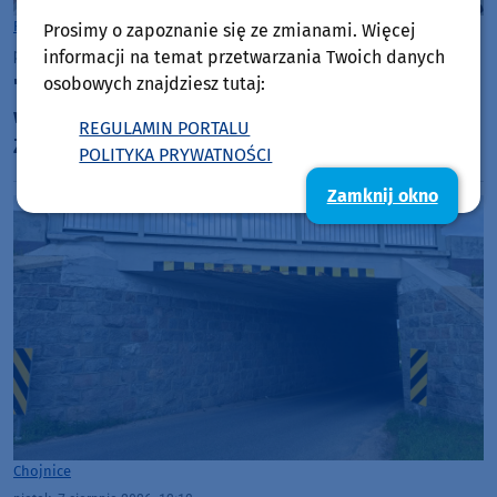
Rozmowy w Weekend FM
Gmina Chojnice
Prosimy o zapoznanie się ze zmianami. Więcej
piątek, 7 sierpnia 2026, 12:33
informacji na temat przetwarzania Twoich danych
osobowych znajdziesz tutaj:
"Żeglarstwo uczy współpracy, otwartości i
wzajemnej pomocy". 29. Festiwal Piosenki
REGULAMIN PORTALU
Żeglarskiej w Charzykowach startuje już dziś.
POLITYKA PRYWATNOŚCI
Szanty, gwiazdy i wyjątkowa atmosfera (ROZMOWA)
Zamknij okno
Chojnice