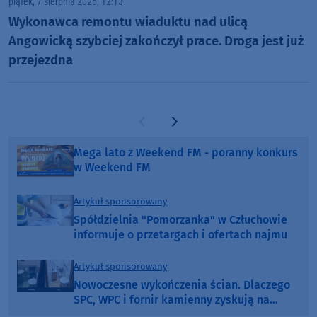
piątek, 7 sierpnia 2026, 12:13
Wykonawca remontu wiaduktu nad ulicą
Angowicką szybciej zakończył prace. Droga jest już
przejezdna
Poprzednia strona
Następna strona
Mega lato z Weekend FM - poranny konkurs
w Weekend FM
Artykuł sponsorowany
Spółdzielnia "Pomorzanka" w Człuchowie
informuje o przetargach i ofertach najmu
Artykuł sponsorowany
Nowoczesne wykończenia ścian. Dlaczego
SPC, WPC i fornir kamienny zyskują na
popularności?