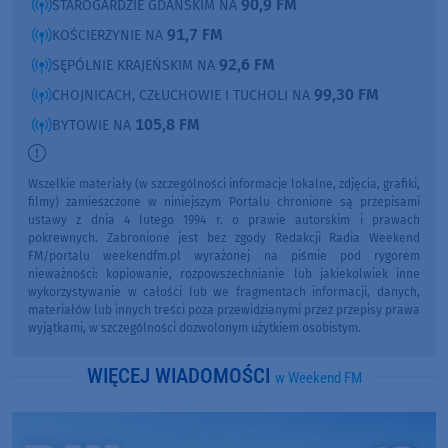
90,9 FM
STAROGARDZIE GDAŃSKIM NA
91,7 FM
KOŚCIERZYNIE NA
92,6 FM
SĘPÓLNIE KRAJEŃSKIM NA
99,30 FM
CHOJNICACH, CZŁUCHOWIE I TUCHOLI NA
105,8 FM
BYTOWIE NA
Wszelkie materiały (w szczególności informacje lokalne, zdjęcia, grafiki,
filmy) zamieszczone w niniejszym Portalu chronione są przepisami
ustawy z dnia 4 lutego 1994 r. o prawie autorskim i prawach
pokrewnych. Zabronione jest bez zgody Redakcji Radia Weekend
FM/portalu weekendfm.pl wyrażonej na piśmie pod rygorem
nieważności: kopiowanie, rozpowszechnianie lub jakiekolwiek inne
wykorzystywanie w całości lub we fragmentach informacji, danych,
materiałów lub innych treści poza przewidzianymi przez przepisy prawa
wyjątkami, w szczególności dozwolonym użytkiem osobistym.
WIĘCEJ WIADOMOŚCI
w Weekend FM