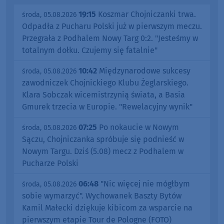
19:15
Koszmar Chojniczanki trwa.
środa, 05.08.2026
Odpadła z Pucharu Polski już w pierwszym meczu.
Przegrała z Podhalem Nowy Targ 0:2. "Jesteśmy w
totalnym dołku. Czujemy się fatalnie"
10:42
Międzynarodowe sukcesy
środa, 05.08.2026
zawodniczek Chojnickiego Klubu Żeglarskiego.
Klara Sobczak wicemistrzynią świata, a Basia
Gmurek trzecia w Europie. "Rewelacyjny wynik"
07:25
Po nokaucie w Nowym
środa, 05.08.2026
Sączu, Chojniczanka spróbuje się podnieść w
Nowym Targu. Dziś (5.08) mecz z Podhalem w
Pucharze Polski
06:48
"Nic więcej nie mógłbym
środa, 05.08.2026
sobie wymarzyć". Wychowanek Baszty Bytów
Kamil Małecki dziękuje kibicom za wsparcie na
pierwszym etapie Tour de Pologne (FOTO)