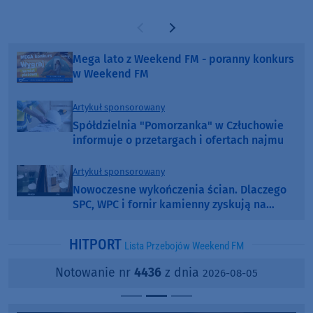
Poprzednia strona
Następna strona
Mega lato z Weekend FM - poranny konkurs
w Weekend FM
Artykuł sponsorowany
Spółdzielnia "Pomorzanka" w Człuchowie
informuje o przetargach i ofertach najmu
Artykuł sponsorowany
Nowoczesne wykończenia ścian. Dlaczego
SPC, WPC i fornir kamienny zyskują na
popularności?
HITPORT
Lista Przebojów Weekend FM
Notowanie nr
4436
z dnia
2026-08-05