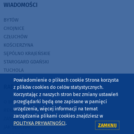
WIADOMOŚCI
BYTÓW
CHOJNICE
CZŁUCHÓW
KOŚCIERZYNA
SĘPÓLNO KRAJEŃSKIE
STAROGARD GDAŃSKI
TUCHOLA
Powiadomienie o plikach cookie Strona korzysta
RADIO
z plików cookies do celów statystycznych.
Korzystając z naszych stron bez zmiany ustawień
przeglądarki będą one zapisane w pamięci
O WEEKEND FM
urządzenia, więcej informacji na temat
REKLAMA
zarządzania plikami cookies znajdziesz w
ZASIĘG
POLITYKA PRYWATNOŚCI
.
ZAMKNIJ
JAK SŁUCHAĆ?