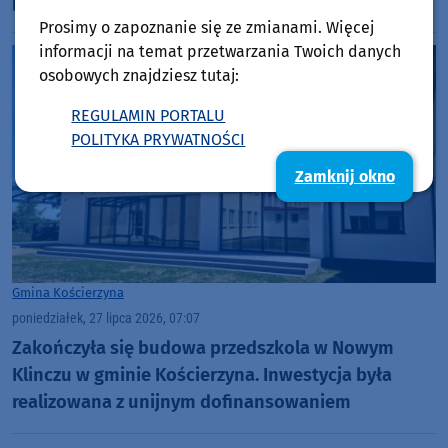
prawo jazdy
Prosimy o zapoznanie się ze zmianami. Więcej
informacji na temat przetwarzania Twoich danych
osobowych znajdziesz tutaj:
REGULAMIN PORTALU
POLITYKA PRYWATNOŚCI
Zamknij okno
Gmina Kościerzyna
poniedziałek, 27 lipca 2026, 07:07
Zakończyła się budowa przedszkola w Nowym
Klinczu w gminie Kościerzyna. Inwestycja była
realizowana z unijnym dofinansowaniem