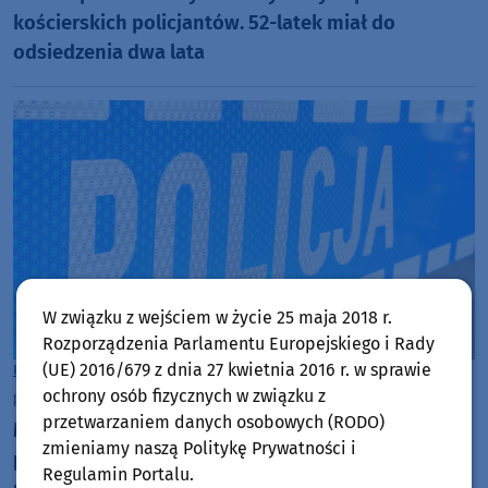
kościerskich policjantów. 52-latek miał do
odsiedzenia dwa lata
W związku z wejściem w życie 25 maja 2018 r.
Rozporządzenia Parlamentu Europejskiego i Rady
(UE) 2016/679 z dnia 27 kwietnia 2016 r. w sprawie
Powiat Kościerski
ochrony osób fizycznych w związku z
poniedziałek, 27 lipca 2026, 13:13
przetwarzaniem danych osobowych (RODO)
Mieszkanka powiatu kościerskiego kompletnie
zmieniamy naszą Politykę Prywatności i
pijana prowadziła samochód. 44-latka już straciła
Regulamin Portalu.