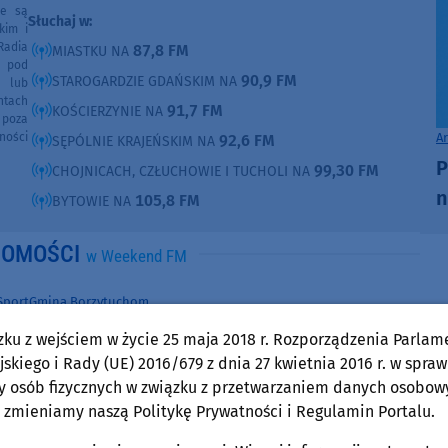
ne są
Słuchaj w:
kim i
Radia
87,8 FM
MIASTKU NA
e pod
90,9 FM
STAROGARDZIE GDAŃSKIM NA
e lub
ntach
91,7 FM
KOŚCIERZYNIE NA
poza
A
ności
92,6 FM
SĘPÓLNIE KRAJEŃSKIM NA
P
99,30 FM
CHOJNICACH, CZŁUCHOWIE I TUCHOLI NA
n
105,8 FM
BYTOWIE NA
DOMOŚCI
w Weekend FM
Sport
Gmina Borzytuchom
poniedziałek, 27 lipca 2026, 13:51
zku z wejściem w życie 25 maja 2018 r. Rozporządzenia Parlam
Weronika Lizakowska, Olimpia Breza i
skiego i Rady (UE) 2016/679 z dnia 27 kwietnia 2016 r. w spraw
Krzysztof Zieliński z medalami
y osób fizycznych w związku z przetwarzaniem danych osobow
 zmieniamy naszą Politykę Prywatności i Regulamin Portalu.
lekkoatletycznych Mistrzostw Polski