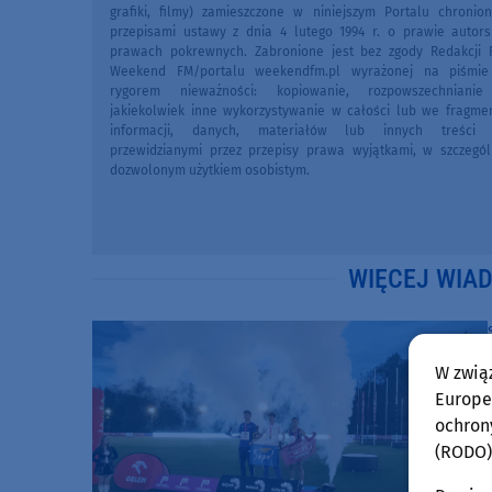
grafiki, filmy) zamieszczone w niniejszym Portalu chronio
przepisami ustawy z dnia 4 lutego 1994 r. o prawie autors
prawach pokrewnych. Zabronione jest bez zgody Redakcji 
Weekend FM/portalu weekendfm.pl wyrażonej na piśmi
rygorem nieważności: kopiowanie, rozpowszechniani
jakiekolwiek inne wykorzystywanie w całości lub we fragme
informacji, danych, materiałów lub innych treści 
przewidzianymi przez przepisy prawa wyjątkami, w szczegól
dozwolonym użytkiem osobistym.
WIĘCEJ WIA
W zwią
Europej
ochron
(RODO)