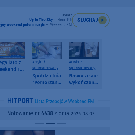
GRAMY
Up In The Sky
Henri Pfr
SŁUCHAJ
jny weekend pełen muzyki
Weekend FM
ga lato z
Artykuł
Artykuł
sponsorowany
sponsorowany
eekend FM
 poranny
Spółdzielnia
Nowoczesne
onkurs w
"Pomorzanka"
wykończenia
eekend FM
w
ścian.
Człuchowie
Dlaczego
HITPORT
Lista Przebojów Weekend FM
informuje o
SPC, WPC i
przetargach
fornir
Notowanie nr
4438
z dnia
2026-08-07
i ofertach
kamienny
najmu
zyskują na
popularności?