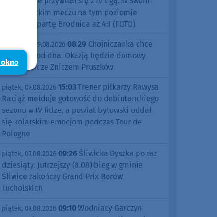
znakomicie przywitał się z IV ligą. W swoim
debiutanckim meczu na tym poziomie
pokonał Spartę Brodnica aż 4:1 (FOTO)
08:29
Chojniczanka chce
niedziela, 09.08.2026
odbić się od dna. Okazją będzie domowy
 okno
pojedynek ze Zniczem Pruszków
15:03
Trener piłkarzy Rawysa
piątek, 07.08.2026
Raciąż melduje gotowość do debiutanckiego
sezonu w IV lidze, a powiat bytowski oddał
się kolarskim emocjom podczas Tour de
Pologne
09:26
Śliwicka Dyszka po raz
piątek, 07.08.2026
dziesiąty. Jutrzejszy (8.08) bieg w gminie
Śliwice zakończy Grand Prix Borów
Tucholskich
09:10
Wodniacy Garczyn
piątek, 07.08.2026