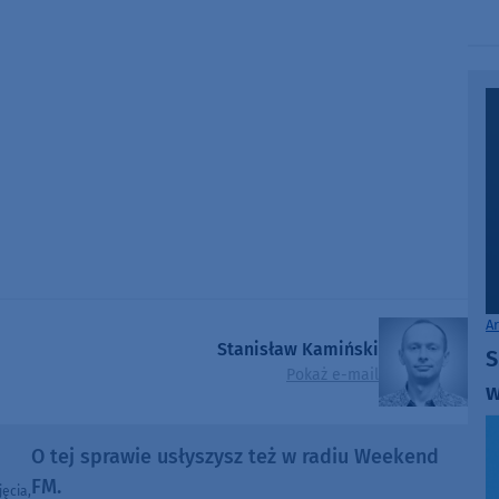
A
Stanisław Kamiński
S
Pokaż e-mail
w
O tej sprawie usłyszysz też w radiu Weekend
FM.
ęcia,