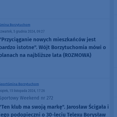
Przełajowych
Gmina Borzytuchom
czwartek, 5 grudnia 2024, 09:27
"Przyciąganie nowych mieszkańców jest
bardzo istotne". Wójt Borzytuchomia mówi o
planach na najbliższe lata (ROZMOWA)
Sport
Gmina Borzytuchom
piątek, 15 listopada 2024, 17:26
Sportowy Weekend nr 272
"Ten klub ma swoją markę". Jarosław Ścigała i
jego podopieczni o 30-leciu Telexu Borysław