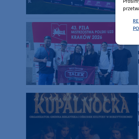
Prosim
przetw
RE
PO