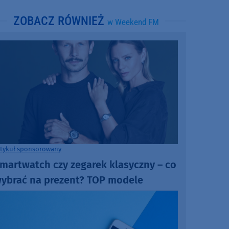
ZOBACZ RÓWNIEŻ
w Weekend FM
rtykuł sponsorowany
martwatch czy zegarek klasyczny – co
ybrać na prezent? TOP modele