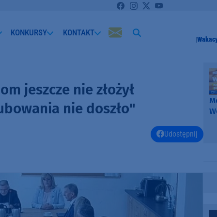
KONKURSY
KONTAKT
Wakacy
om jeszcze nie złożył
Me
lubowania nie doszło"
W
-
k
Udostępnij
W