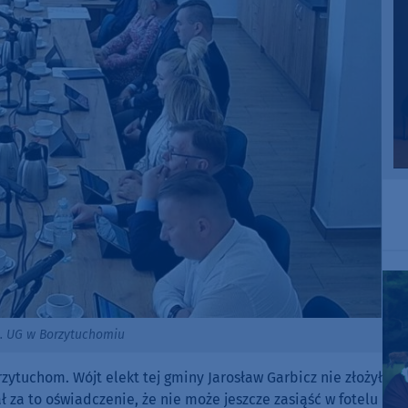
t. UG w Borzytuchomiu
tuchom. Wójt elekt tej gminy Jarosław Garbicz nie złożył
ł za to oświadczenie, że nie może jeszcze zasiąść w fotelu