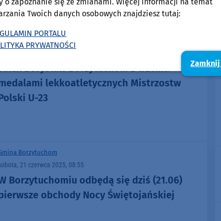
Seniorów
y o zapoznanie się ze zmianami. Więcej informacji na temat
arzania Twoich danych osobowych znajdziesz tutaj:
GULAMIN PORTALU
Sport
Gmina Borzytuchom
LITYKA PRYWATNOŚCI
środa, 15 lipca 2026, 09:25
6
Zamknij
Talex Borysław Borzytuchom z trzema
medalami lekkoatletycznych Mistrzostw
Polski U-23
Gmina Borzytuchom
sobota, 21 czerwca 2025, 08:55
W Borzytuchomiu odbędą się dziś (21.06)
pierwsze obchody Nocy Świętojańskiej