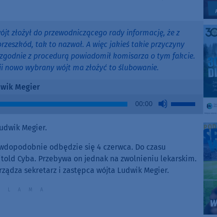
wójt złożył do przewodniczącego rady informację, że z
zeszkód, tak to nazwał. A więc jakieś takie przyczyny
i zgodnie z procedurą powiadomił komisarza o tym fakcie.
sji nowo wybrany wójt ma złożyć to ślubowanie.
wik Megier
Use
00:00
Up/Down
Arrow
udwik Megier.
keys
to
awdopodobnie odbędzie się 4 czerwca. Do czasu
increase
told Cyba. Przebywa on jednak na zwolnieniu lekarskim.
or
ządza sekretarz i zastępca wójta Ludwik Megier.
decrease
volume.