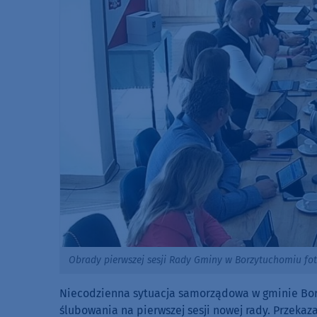
Obrady pierwszej sesji Rady Gminy w Borzytuchomiu fo
Niecodzienna sytuacja samorządowa w gminie Borzy
ślubowania na pierwszej sesji nowej rady. Przekaza