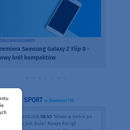
rtykuł sponsorowany
remiera Samsung Galaxy Z Flip 8 -
owy król kompaktów
entu
SPORT
w Weekend FM
ie
ych
08:45
"Wiara w siebie po
niedziela, 09.08.2026
tym meczu jest duża". Rawys Raciąż