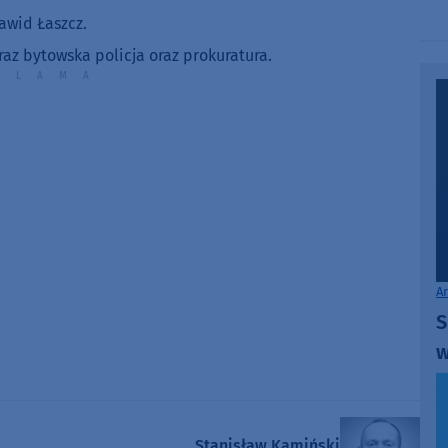
Arrow
awid Łaszcz.
keys
az bytowska policja oraz prokuratura.
to
increase
or
decrease
volume.
A
S
w
Stanisław Kamiński