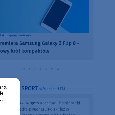
rtykuł sponsorowany
remiera Samsung Galaxy Z Flip 8 -
owy król kompaktów
entu
SPORT
w Weekend FM
ie
ych
19:15
Koszmar Chojniczanki
środa, 05.08.2026
trwa. Odpadła z Pucharu Polski już w