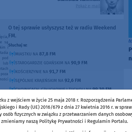
Pokaż e-mail
O tej sprawie usłyszysz też w radiu Weekend
FM.
ęcia,
A
ne są
Słuchaj w:
kim i
P
Radia
87,8 FM
MIASTKU NA
n
e pod
90,9 FM
STAROGARDZIE GDAŃSKIM NA
e lub
ntach
91,7 FM
KOŚCIERZYNIE NA
poza
ności
92,6 FM
SĘPÓLNIE KRAJEŃSKIM NA
99,30 FM
CHOJNICACH, CZŁUCHOWIE I TUCHOLI NA
105,8 FM
BYTOWIE NA
zku z wejściem w życie 25 maja 2018 r. Rozporządzenia Parlam
skiego i Rady (UE) 2016/679 z dnia 27 kwietnia 2016 r. w spraw
DOMOŚCI
w Weekend FM
y osób fizycznych w związku z przetwarzaniem danych osobow
 zmieniamy naszą Politykę Prywatności i Regulamin Portalu.
Gmina Czarna Dąbrówka