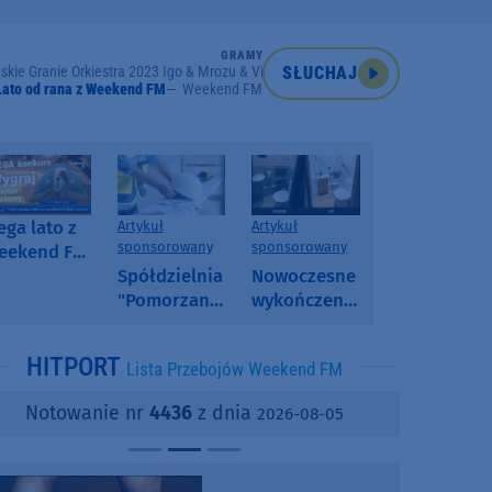
GRAMY
skie Granie Orkiestra 2023 Igo & Mrozu & Vito Bambino
SŁUCHAJ
Lato od rana z Weekend FM
Weekend FM
ga lato z
Artykuł
Artykuł
sponsorowany
sponsorowany
eekend FM
 poranny
Spółdzielnia
Nowoczesne
onkurs w
"Pomorzanka"
wykończenia
eekend FM
w
ścian.
Człuchowie
Dlaczego
HITPORT
Lista Przebojów Weekend FM
informuje o
SPC, WPC i
przetargach
fornir
Notowanie nr
4436
z dnia
2026-08-05
i ofertach
kamienny
najmu
zyskują na
popularności?