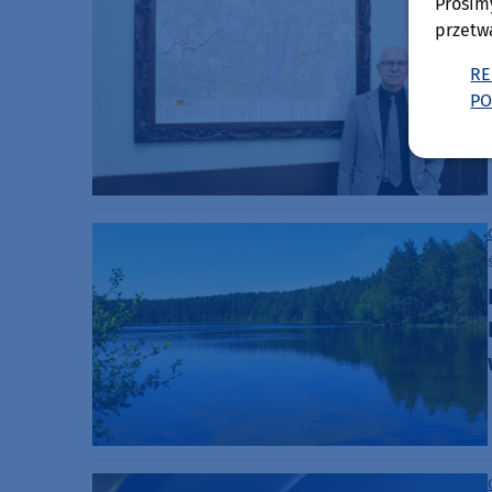
Prosim
przetw
RE
PO