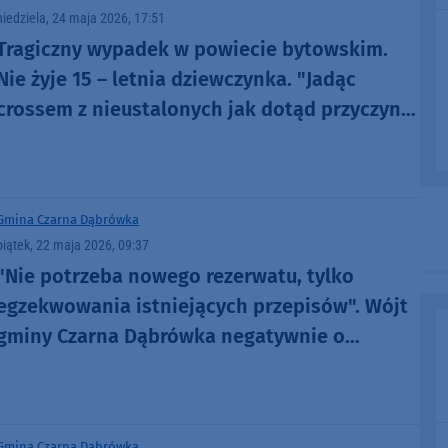
niedziela, 24 maja 2026, 17:51
Tragiczny wypadek w powiecie bytowskim.
Nie żyje 15 – letnia dziewczynka. "Jadąc
crossem z nieustalonych jak dotąd przyczyn
uderzyła w drzewo"
Gmina Czarna Dąbrówka
piątek, 22 maja 2026, 09:37
"Nie potrzeba nowego rezerwatu, tylko
egzekwowania istniejących przepisów". Wójt
gminy Czarna Dąbrówka negatywnie o
utworzeniu rezerwatu (ROZMOWA)
Gmina Czarna Dąbrówka