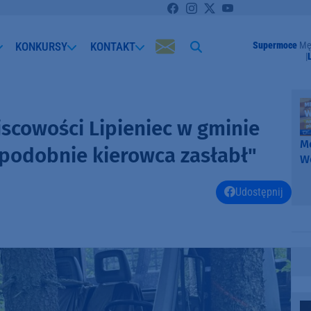
KONKURSY
KONTAKT
Supermoce
Mę
scowości Lipieniec w gminie
Me
podobnie kierowca zasłabł"
W
-
k
Udostępnij
W