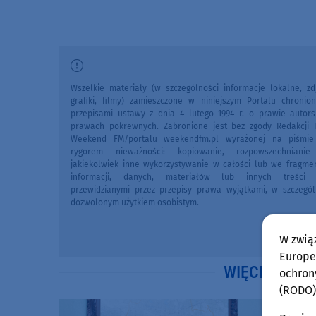
Wszelkie materiały (w szczególności informacje lokalne, zdj
grafiki, filmy) zamieszczone w niniejszym Portalu chronio
przepisami ustawy z dnia 4 lutego 1994 r. o prawie autors
prawach pokrewnych. Zabronione jest bez zgody Redakcji 
Weekend FM/portalu weekendfm.pl wyrażonej na piśmi
rygorem nieważności: kopiowanie, rozpowszechniani
jakiekolwiek inne wykorzystywanie w całości lub we fragme
informacji, danych, materiałów lub innych treści 
przewidzianymi przez przepisy prawa wyjątkami, w szczegól
dozwolonym użytkiem osobistym.
W zwią
Europej
WIĘCEJ WIA
ochron
(RODO)