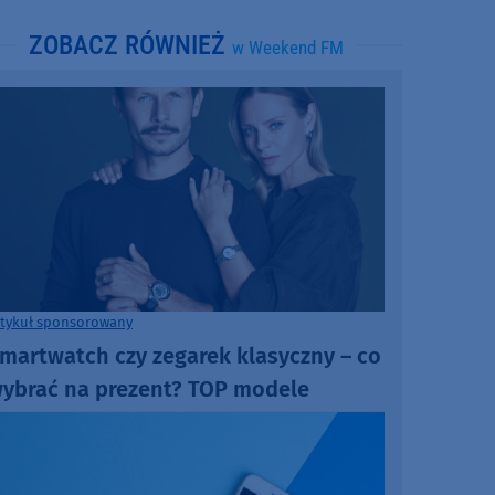
ZOBACZ RÓWNIEŻ
w Weekend FM
rtykuł sponsorowany
martwatch czy zegarek klasyczny – co
ybrać na prezent? TOP modele