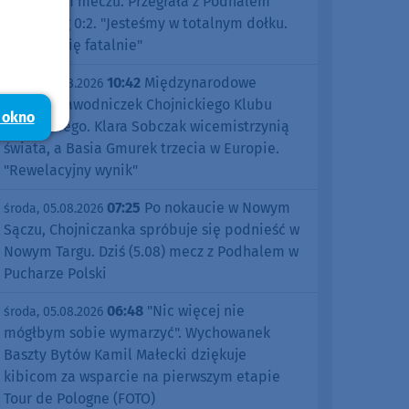
pierwszym meczu. Przegrała z Podhalem
Nowy Targ 0:2. "Jesteśmy w totalnym dołku.
Czujemy się fatalnie"
10:42
Międzynarodowe
środa, 05.08.2026
sukcesy zawodniczek Chojnickiego Klubu
 okno
Żeglarskiego. Klara Sobczak wicemistrzynią
świata, a Basia Gmurek trzecia w Europie.
"Rewelacyjny wynik"
07:25
Po nokaucie w Nowym
środa, 05.08.2026
Sączu, Chojniczanka spróbuje się podnieść w
Nowym Targu. Dziś (5.08) mecz z Podhalem w
Pucharze Polski
06:48
"Nic więcej nie
środa, 05.08.2026
mógłbym sobie wymarzyć". Wychowanek
Baszty Bytów Kamil Małecki dziękuje
kibicom za wsparcie na pierwszym etapie
Tour de Pologne (FOTO)