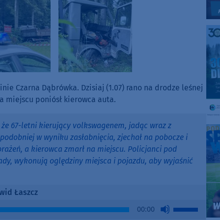
ie Czarna Dąbrówka. Dzisiaj (1.07) rano na drodze leśnej
a miejscu poniósł kierowca auta.
, że 67-letni kierujący volkswagenem, jadąc wraz z
odobniej w wyniku zasłabnięcia, zjechał na pobocze i
rażeń, a kierowca zmarł na miejscu. Policjanci pod
dy, wykonują oględziny miejsca i pojazdu, aby wyjaśnić
wid Łaszcz
Use
00:00
Up/Down