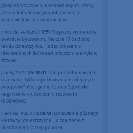
głosów krytycznych. Rezerwat &quot;Cztery
Jeziora koło Soszycy&quot; ma więcej
przeciwników, niż zwolenników
17:51
Tragiczny wypadek w
niedziela, 24.05.2026
powiecie bytowskim. Nie żyje 15 &ndash;
letnia dziewczynka. "Jadąc crossem z
nieustalonych jak dotąd przyczyn uderzyła w
drzewo"
09:37
"Nie potrzeba nowego
piątek, 22.05.2026
rezerwatu, tylko egzekwowania istniejących
przepisów". Wójt gminy Czarna Dąbrówka
negatywnie o utworzeniu rezerwatu
(ROZMOWA)
08:41
Dachowanie pijanego
niedziela, 17.05.2026
kierowcy w Kleszczyńcu. To zdarzenie z
niedzielnego (17.05) poranka