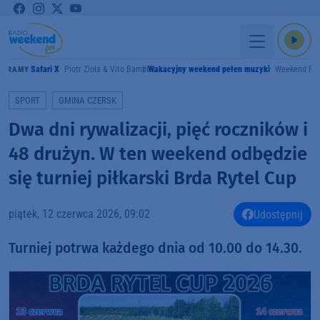
Safari X
Piotr Zioła & Vito Bambino
Wakacyjny weekend pełen muzyki
Weekend FM
GRAMY
SPORT
GMINA CZERSK
Dwa dni rywalizacji, pięć roczników i
48 drużyn. W ten weekend odbędzie
się turniej piłkarski Brda Rytel Cup
piątek, 12 czerwca 2026, 09:02
Udostępnij
Turniej potrwa każdego dnia od 10.00 do 14.30.