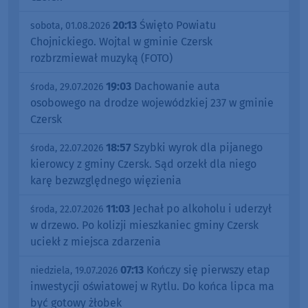
20:13
Święto Powiatu
sobota, 01.08.2026
Chojnickiego. Wojtal w gminie Czersk
rozbrzmiewał muzyką (FOTO)
19:03
Dachowanie auta
środa, 29.07.2026
osobowego na drodze wojewódzkiej 237 w gminie
Czersk
18:57
Szybki wyrok dla pijanego
środa, 22.07.2026
kierowcy z gminy Czersk. Sąd orzekł dla niego
karę bezwzględnego więzienia
11:03
Jechał po alkoholu i uderzył
środa, 22.07.2026
w drzewo. Po kolizji mieszkaniec gminy Czersk
uciekł z miejsca zdarzenia
07:13
Kończy się pierwszy etap
niedziela, 19.07.2026
inwestycji oświatowej w Rytlu. Do końca lipca ma
być gotowy żłobek