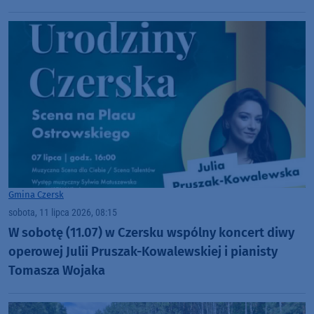
Gmina Czersk
sobota, 11 lipca 2026, 08:15
W sobotę (11.07) w Czersku wspólny koncert diwy
operowej Julii Pruszak-Kowalewskiej i pianisty
Tomasza Wojaka