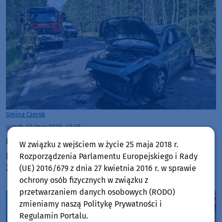
Gmina Czersk
piątek, 10 lipca 2026, 19:05
Młody kierowca Hyundaia nie zapanował nad
W związku z wejściem w życie 25 maja 2018 r.
pojazdem. Dachowanie na drodze wojewódzkiej
Rozporządzenia Parlamentu Europejskiego i Rady
237 w gminie Czersk
(UE) 2016/679 z dnia 27 kwietnia 2016 r. w sprawie
ochrony osób fizycznych w związku z
przetwarzaniem danych osobowych (RODO)
zmieniamy naszą Politykę Prywatności i
Regulamin Portalu.