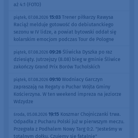
aż 4:1 (FOTO)
15:03
Trener piłkarzy Rawysa
piątek, 07.08.2026
Raciąż melduje gotowość do debiutanckiego
sezonu w IV lidze, a powiat bytowski oddał się
kolarskim emocjom podczas Tour de Pologne
09:26
Śliwicka Dyszka po raz
piątek, 07.08.2026
dziesiąty. Jutrzejszy (8.08) bieg w gminie Śliwice
zakończy Grand Prix Borów Tucholskich
09:10
Wodniacy Garczyn
piątek, 07.08.2026
zapraszają na Regaty o Puchar Wójta Gminy
Kościerzyna. W ten weekend impreza na jeziorze
Wdzydze
19:15
Koszmar Chojniczanki trwa.
środa, 05.08.2026
Odpadła z Pucharu Polski już w pierwszym meczu.
Przegrała z Podhalem Nowy Targ 0:2. "Jesteśmy w
totalnym dołku. Czujemy się fatalnie"