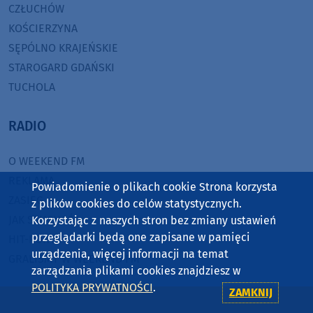
CZŁUCHÓW
KOŚCIERZYNA
SĘPÓLNO KRAJEŃSKIE
STAROGARD GDAŃSKI
TUCHOLA
RADIO
O WEEKEND FM
REKLAMA
Powiadomienie o plikach cookie Strona korzysta
ZASIĘG
z plików cookies do celów statystycznych.
JAK SŁUCHAĆ?
Korzystając z naszych stron bez zmiany ustawień
przeglądarki będą one zapisane w pamięci
HIT-PORT
urządzenia, więcej informacji na temat
GRALIŚMY W WEEKEND FM
zarządzania plikami cookies znajdziesz w
POLITYKA PRYWATNOŚCI
.
ZAMKNIJ
CZĘSTOTLIWOŚCI