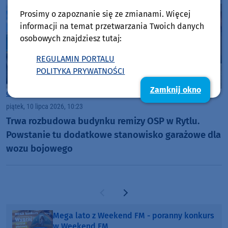
Prosimy o zapoznanie się ze zmianami. Więcej
informacji na temat przetwarzania Twoich danych
osobowych znajdziesz tutaj:
REGULAMIN PORTALU
POLITYKA PRYWATNOŚCI
Zamknij okno
Gmina Czersk
piątek, 10 lipca 2026, 10:23
Trwa rozbudowa budynku remizy OSP w Rytlu.
Powstanie tu dodatkowe stanowisko garażowe dla
wozu bojowego
Poprzednia strona
Następna strona
Mega lato z Weekend FM - poranny konkurs
w Weekend FM