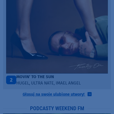
LEGENDARY LOVERS (SAVE ME)
3
KATY PERRY & CHIEF KEEF
Głosuj na swoje ulubione utwory!
PODCASTY WEEKEND FM