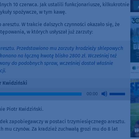
nych 10 czerwca. Jak ustalili funkcjonariusze, kilkukrotnie
tykuły spożywcze, w tym kawę.
o aresztu. W trakcie dalszych czynności okazało się, że
ępowania, w których usłyszał już zarzuty:
aresztu. Przedstawiono mu zarzuty kradzieży sklepowych
konano na łączną kwotę blisko 2800 zł. Wcześniej też
wany do podobnych spraw, wcześniej dostał właśnie
ji.
r Kwidziński
Use
00:00
Up/Down
Arrow
e Piotr Kwidziński.
keys
to
rodek zapobiegawczy w postaci trzymiesięcznego aresztu.
increase
h mu czynów. Za kradzież zuchwałą grozi mu do 8 lat
or