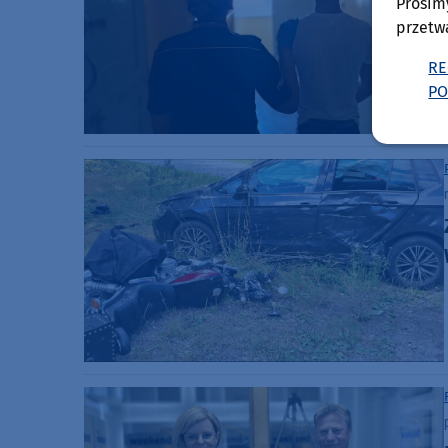
Prosim
przetw
RE
PO