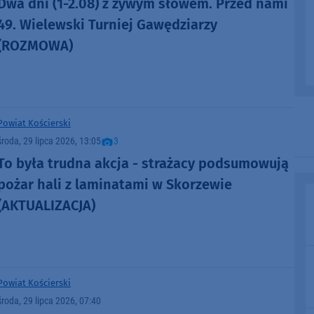
Dwa dni (1-2.08) z żywym słowem. Przed nami
49. Wielewski Turniej Gawędziarzy
(ROZMOWA)
Powiat Kościerski
środa, 29 lipca 2026, 13:05
3
To była trudna akcja - strażacy podsumowują
pożar hali z laminatami w Skorzewie
(AKTUALIZACJA)
Powiat Kościerski
środa, 29 lipca 2026, 07:40