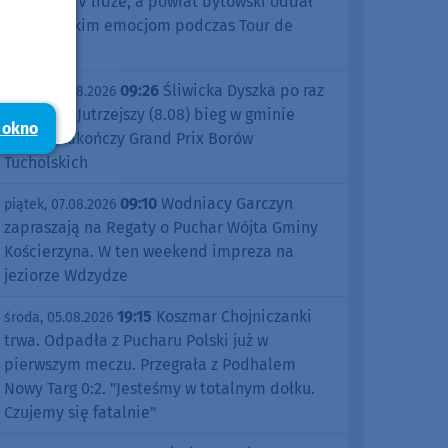
sezonu w IV lidze, a powiat bytowski oddał
się kolarskim emocjom podczas Tour de
Pologne
09:26
Śliwicka Dyszka po raz
piątek, 07.08.2026
dziesiąty. Jutrzejszy (8.08) bieg w gminie
 okno
Śliwice zakończy Grand Prix Borów
Tucholskich
09:10
Wodniacy Garczyn
piątek, 07.08.2026
zapraszają na Regaty o Puchar Wójta Gminy
Kościerzyna. W ten weekend impreza na
jeziorze Wdzydze
19:15
Koszmar Chojniczanki
środa, 05.08.2026
trwa. Odpadła z Pucharu Polski już w
pierwszym meczu. Przegrała z Podhalem
Nowy Targ 0:2. "Jesteśmy w totalnym dołku.
Czujemy się fatalnie"