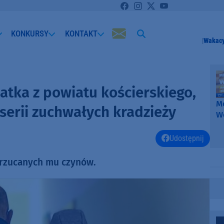
KONKURSY
KONTAKT
Wakacy
atka z powiatu kościerskiego,
Me
serii zuchwałych kradzieży
W
-
k
Udostępnij
W
arzucanych mu czynów.