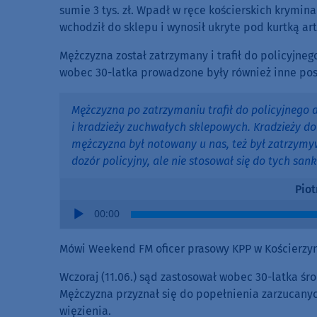
sumie 3 tys. zł. Wpadł w ręce kościerskich kryminal
wchodził do sklepu i wynosił ukryte pod kurtką ar
Mężczyzna został zatrzymany i trafił do policyjneg
wobec 30-latka prowadzone były również inne post
Mężczyzna po zatrzymaniu trafił do policyjnego 
i kradzieży zuchwałych sklepowych. Kradzieży do
mężczyzna był notowany u nas, też był zatrzymy
dozór policyjny, ale nie stosował się do tych sankc
Piot
Audio
00:00
Player
Mówi Weekend FM oficer prasowy KPP w Kościerzyni
Wczoraj (11.06.) sąd zastosował wobec 30-latka ś
Mężczyzna przyznał się do popełnienia zarzucanyc
więzienia.