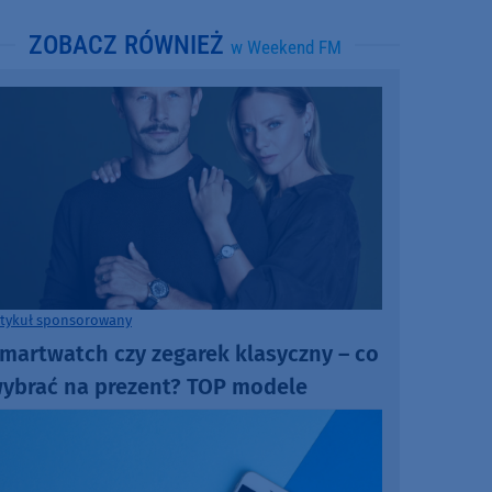
ZOBACZ RÓWNIEŻ
w Weekend FM
rtykuł sponsorowany
martwatch czy zegarek klasyczny – co
ybrać na prezent? TOP modele