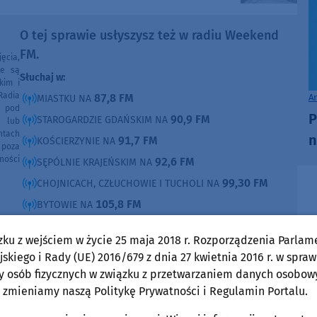
O tej sprawie usłyszysz też w radiu Weekend
FM.
ęcia,
ne są
Słuchaj w:
kim i
Radia
87,8 FM
A
MIASTKU NA
e pod
P
90,9 FM
STAROGARDZIE GDAŃSKIM NA
e lub
ntach
n
91,7 FM
KOŚCIERZYNIE NA
poza
ności
92,6 FM
SĘPÓLNIE KRAJEŃSKIM NA
99,30 FM
CHOJNICACH, CZŁUCHOWIE I TUCHOLI NA
105,8 FM
BYTOWIE NA
DOMOŚCI
zku z wejściem w życie 25 maja 2018 r. Rozporządzenia Parlam
w Weekend FM
skiego i Rady (UE) 2016/679 z dnia 27 kwietnia 2016 r. w spraw
y osób fizycznych w związku z przetwarzaniem danych osobow
Powiat Kościerski
 zmieniamy naszą Politykę Prywatności i Regulamin Portalu.
sobota, 8 sierpnia 2026, 08:48
19-latek z powiatu kościerskiego ukradł