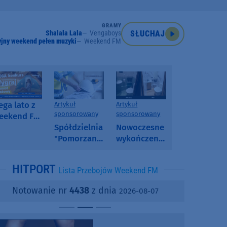
GRAMY
Shalala Lala
Vengaboys
SŁUCHAJ
jny weekend pełen muzyki
Weekend FM
ga lato z
Artykuł
Artykuł
sponsorowany
sponsorowany
eekend FM
 poranny
Spółdzielnia
Nowoczesne
onkurs w
"Pomorzanka"
wykończenia
eekend FM
w
ścian.
Człuchowie
Dlaczego
HITPORT
Lista Przebojów Weekend FM
informuje o
SPC, WPC i
przetargach
fornir
Notowanie nr
4438
z dnia
2026-08-07
i ofertach
kamienny
najmu
zyskują na
popularności?