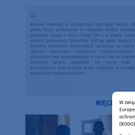
Wszelkie materiały (w szczególności informacje lokalne, zdj
grafiki, filmy) zamieszczone w niniejszym Portalu chronio
przepisami ustawy z dnia 4 lutego 1994 r. o prawie autors
prawach pokrewnych. Zabronione jest bez zgody Redakcji 
Weekend FM/portalu weekendfm.pl wyrażonej na piśmi
rygorem nieważności: kopiowanie, rozpowszechniani
jakiekolwiek inne wykorzystywanie w całości lub we fragme
informacji, danych, materiałów lub innych treści 
przewidzianymi przez przepisy prawa wyjątkami, w szczegól
dozwolonym użytkiem osobistym.
WIĘCEJ WIA
W zwią
Europej
ochron
(RODO)