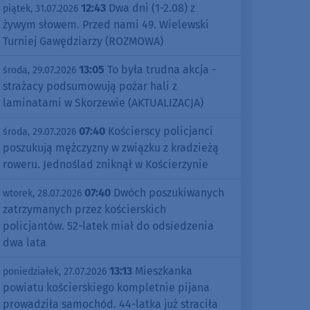
12:43
Dwa dni (1-2.08) z
piątek, 31.07.2026
żywym słowem. Przed nami 49. Wielewski
Turniej Gawędziarzy (ROZMOWA)
13:05
To była trudna akcja -
środa, 29.07.2026
strażacy podsumowują pożar hali z
laminatami w Skorzewie (AKTUALIZACJA)
07:40
Kościerscy policjanci
środa, 29.07.2026
poszukują mężczyzny w związku z kradzieżą
roweru. Jednoślad zniknął w Kościerzynie
07:40
Dwóch poszukiwanych
wtorek, 28.07.2026
zatrzymanych przez kościerskich
policjantów. 52-latek miał do odsiedzenia
dwa lata
13:13
Mieszkanka
poniedziałek, 27.07.2026
powiatu kościerskiego kompletnie pijana
prowadziła samochód. 44-latka już straciła