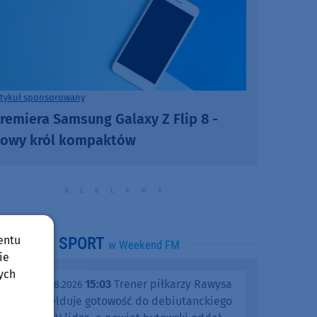
rtykuł sponsorowany
remiera Samsung Galaxy Z Flip 8 -
owy król kompaktów
entu
SPORT
w Weekend FM
ie
ych
15:03
Trener piłkarzy Rawysa
piątek, 07.08.2026
Raciąż melduje gotowość do debiutanckiego