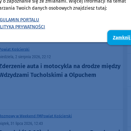
y o zapoznanie się ze zmianami. Więcej informacji na temat
telefon. Krótko po przestępstwie zatrzymali
arzania Twoich danych osobowych znajdziesz tutaj:
go policjanci
GULAMIN PORTALU
LITYKA PRYWATNOŚCI
Zamknij
Powiat Kościerski
niedziela, 2 sierpnia 2026, 22:12
Zderzenie auta i motocykla na drodze między
Wdzydzami Tucholskimi a Olpuchem
Rozmowy w Weekend FM
Powiat Kościerski
piątek, 31 lipca 2026, 12:43