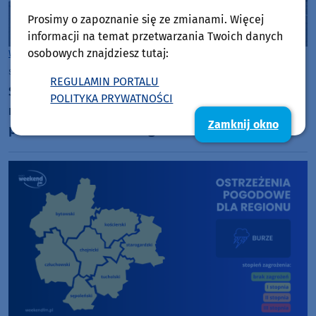
Prosimy o zapoznanie się ze zmianami. Więcej
informacji na temat przetwarzania Twoich danych
osobowych znajdziesz tutaj:
Woj. Kujawsko-pomorskie
Woj. Pomorskie
sobota, 1 sierpnia 2026, 08:16
REGULAMIN PORTALU
Syreny alarmowe zabrzmią dziś (1.08) w miastach
POLITYKA PRYWATNOŚCI
regionu. To w związku z kolejną rocznicą wybuchu
Zamknij okno
powstania warszawskiego