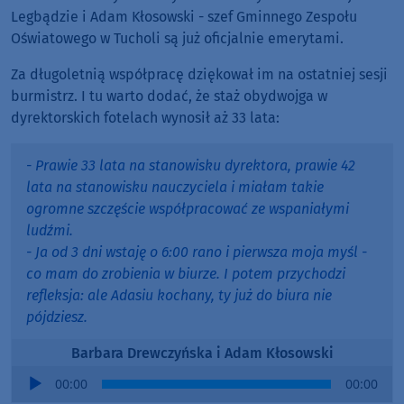
Legbądzie i Adam Kłosowski - szef Gminnego Zespołu
Oświatowego w Tucholi są już oficjalnie emerytami.
Za długoletnią współpracę dziękował im na ostatniej sesji
burmistrz. I tu warto dodać, że staż obydwojga w
dyrektorskich fotelach wynosił aż 33 lata:
- Prawie 33 lata na stanowisku dyrektora, prawie 42
lata na stanowisku nauczyciela i miałam takie
ogromne szczęście współpracować ze wspaniałymi
ludźmi.
- Ja od 3 dni wstaję o 6:00 rano i pierwsza moja myśl -
co mam do zrobienia w biurze. I potem przychodzi
refleksja: ale Adasiu kochany, ty już do biura nie
pójdziesz.
Barbara Drewczyńska i Adam Kłosowski
Audio
00:00
00:00
Player