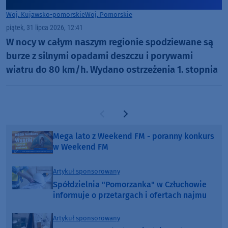
Woj. Kujawsko-pomorskie
Woj. Pomorskie
piątek, 31 lipca 2026, 12:41
W nocy w całym naszym regionie spodziewane są
burze z silnymi opadami deszczu i porywami
wiatru do 80 km/h. Wydano ostrzeżenia 1. stopnia
Poprzednia strona
Następna strona
Mega lato z Weekend FM - poranny konkurs
w Weekend FM
Artykuł sponsorowany
Spółdzielnia "Pomorzanka" w Człuchowie
informuje o przetargach i ofertach najmu
Artykuł sponsorowany