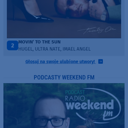
LEGENDARY LOVERS (SAVE ME)
3
KATY PERRY & CHIEF KEEF
Głosuj na swoje ulubione utwory!
PODCASTY WEEKEND FM