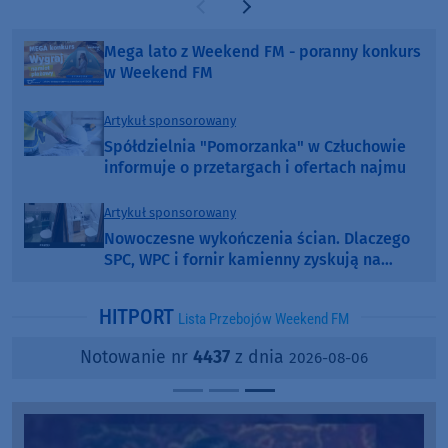
Poprzednia strona
Następna strona
Mega lato z Weekend FM - poranny konkurs
w Weekend FM
Artykuł sponsorowany
Spółdzielnia "Pomorzanka" w Człuchowie
informuje o przetargach i ofertach najmu
Artykuł sponsorowany
Nowoczesne wykończenia ścian. Dlaczego
SPC, WPC i fornir kamienny zyskują na
popularności?
HITPORT
Lista Przebojów Weekend FM
Notowanie nr
4437
z dnia
2026-08-06