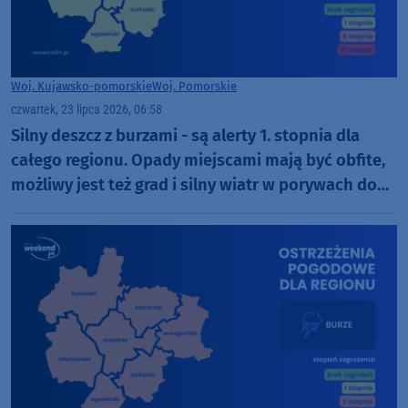
Woj. Kujawsko-pomorskie
Woj. Pomorskie
czwartek, 23 lipca 2026, 06:58
Silny deszcz z burzami - są alerty 1. stopnia dla
całego regionu. Opady miejscami mają być obfite,
możliwy jest też grad i silny wiatr w porywach do
65 km/h