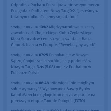
Odpadła z Pucharu Polski już w pierwszym meczu.
Przegrała z Podhalem Nowy Targ 0:2. "Jesteśmy w
totalnym dołku. Czujemy się fatalnie"
10:42
Międzynarodowe sukcesy
środa, 05.08.2026
zawodniczek Chojnickiego Klubu Żeglarskiego.
Klara Sobczak wicemistrzynią świata, a Basia
Gmurek trzecia w Europie. "Rewelacyjny wynik"
07:25
Po nokaucie w Nowym
środa, 05.08.2026
Sączu, Chojniczanka spróbuje się podnieść w
Nowym Targu. Dziś (5.08) mecz z Podhalem w
Pucharze Polski
06:48
"Nic więcej nie mógłbym
środa, 05.08.2026
sobie wymarzyć". Wychowanek Baszty Bytów
Kamil Małecki dziękuje kibicom za wsparcie na
pierwszym etapie Tour de Pologne (FOTO)
13:32
Nadawaliśmy na żywo