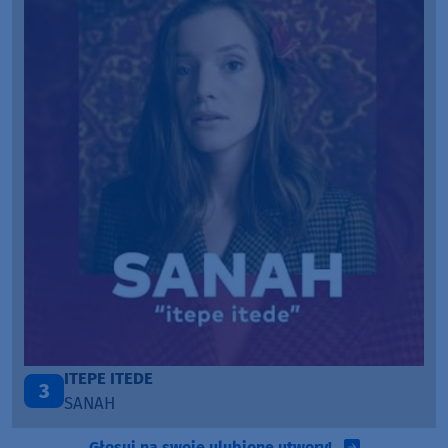
PÓŹNIEJ CI OPOWIEM
1
DAWID KWIATKOWSKI & MARGARET
Głosuj na swoje ulubione utwory!