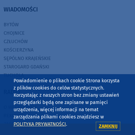
WIADOMOŚCI
BYTÓW
CHOJNICE
CZŁUCHÓW
KOŚCIERZYNA
SĘPÓLNO KRAJEŃSKIE
STAROGARD GDAŃSKI
TUCHOLA
Powiadomienie o plikach cookie Strona korzysta
z plików cookies do celów statystycznych.
RADIO
Korzystając z naszych stron bez zmiany ustawień
przeglądarki będą one zapisane w pamięci
O WEEKEND FM
urządzenia, więcej informacji na temat
REKLAMA
zarządzania plikami cookies znajdziesz w
ZASIĘG
POLITYKA PRYWATNOŚCI
.
ZAMKNIJ
JAK SŁUCHAĆ?