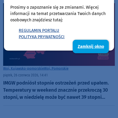
Prosimy o zapoznanie się ze zmianami. Więcej
informacji na temat przetwarzania Twoich danych
osobowych znajdziesz tutaj:
REGULAMIN PORTALU
POLITYKA PRYWATNOŚCI
Zamknij okno
Woj. Kujawsko-pomorskie
Woj. Pomorskie
piątek, 26 czerwca 2026, 14:41
IMGW podniósł stopnie ostrzeżeń przed upałem.
Temperatury w weekend znacznie przekroczą 30
stopni, w niedzielę może być nawet 39 stopni
Celsjusza