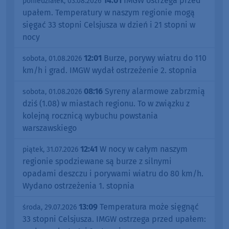
14:01
IMGW ostrzega przed
poniedziałek, 03.08.2026
upałem. Temperatury w naszym regionie mogą
sięgać 33 stopni Celsjusza w dzień i 21 stopni w
nocy
12:01
Burze, porywy wiatru do 110
sobota, 01.08.2026
km/h i grad. IMGW wydał ostrzeżenie 2. stopnia
08:16
Syreny alarmowe zabrzmią
sobota, 01.08.2026
dziś (1.08) w miastach regionu. To w związku z
kolejną rocznicą wybuchu powstania
warszawskiego
12:41
W nocy w całym naszym
piątek, 31.07.2026
regionie spodziewane są burze z silnymi
opadami deszczu i porywami wiatru do 80 km/h.
Wydano ostrzeżenia 1. stopnia
13:09
Temperatura może sięgnąć
środa, 29.07.2026
33 stopni Celsjusza. IMGW ostrzega przed upałem: