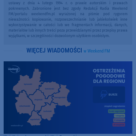
ustawy z dnia 4 lutego 1994 r. o prawie autorskim i prawach
pokrewnych. Zabronione jest bez zgody Redakcji Radia Weekend
FM/portalu weekendfm.pl wyrażonej na piśmie pod rygorem
nieważności: kopiowanie, rozpowszechnianie lub jakiekolwiek inne
wykorzystywanie w całości lub we fragmentach informacji, danych,
materiałów lub innych treści poza przewidzianymi przez przepisy prawa
wyjątkami, w szczególności dozwolonym użytkiem osobistym.
WIĘCEJ WIADOMOŚCI
w Weekend FM