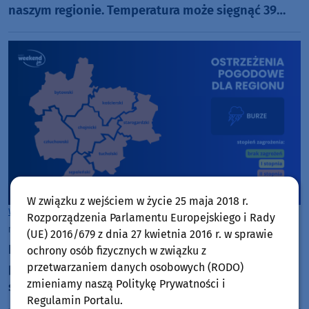
naszym regionie. Temperatura może sięgnąć 39
stopni Celsjusza
W związku z wejściem w życie 25 maja 2018 r.
Woj. Kujawsko-pomorskie
Woj. Pomorskie
Rozporządzenia Parlamentu Europejskiego i Rady
niedziela, 28 czerwca 2026, 09:02
(UE) 2016/679 z dnia 27 kwietnia 2016 r. w sprawie
Nie tylko upał. Wydano ostrzeżenia 2. stopnia
ochrony osób fizycznych w związku z
przed burzami dla całego naszego regionu. Może
przetwarzaniem danych osobowych (RODO)
zmieniamy naszą Politykę Prywatności i
silnie padać i wiać w porywach do 100 km/h
Regulamin Portalu.