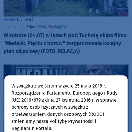
Powiat Tucholski
poniedziałek, 6 lipca 2026, 08:48
24
W sobotę (04.07) w lasach pod Tucholą ekipa filmu
"Medalik. Pięciu z borów" zorganizowała kolejny
plan zdjęciowy (FOTO, RELACJA)
W związku z wejściem w życie 25 maja 2018 r.
Rozporządzenia Parlamentu Europejskiego i Rady
(UE) 2016/679 z dnia 27 kwietnia 2016 r. w sprawie
ochrony osób fizycznych w związku z
przetwarzaniem danych osobowych (RODO)
zmieniamy naszą Politykę Prywatności i
Regulamin Portalu.