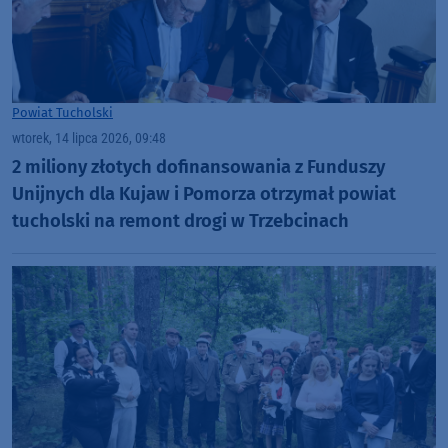
Powiat Tucholski
wtorek, 14 lipca 2026, 09:48
2 miliony złotych dofinansowania z Funduszy
Unijnych dla Kujaw i Pomorza otrzymał powiat
tucholski na remont drogi w Trzebcinach