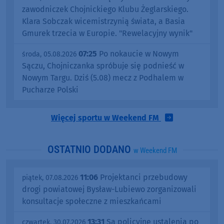
zawodniczek Chojnickiego Klubu Żeglarskiego.
Klara Sobczak wicemistrzynią świata, a Basia
Gmurek trzecia w Europie. "Rewelacyjny wynik"
07:25
Po nokaucie w Nowym
środa, 05.08.2026
Sączu, Chojniczanka spróbuje się podnieść w
Nowym Targu. Dziś (5.08) mecz z Podhalem w
Pucharze Polski
Więcej sportu w Weekend FM
OSTATNIO DODANO
w Weekend FM
11:06
Projektanci przebudowy
piątek, 07.08.2026
drogi powiatowej Bysław-Lubiewo zorganizowali
konsultacje społeczne z mieszkańcami
13:31
Są policyjne ustalenia po
czwartek, 30.07.2026