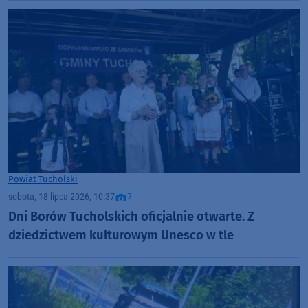
Powiat Tucholski
sobota, 18 lipca 2026, 10:37
7
Dni Borów Tucholskich oficjalnie otwarte. Z
dziedzictwem kulturowym Unesco w tle