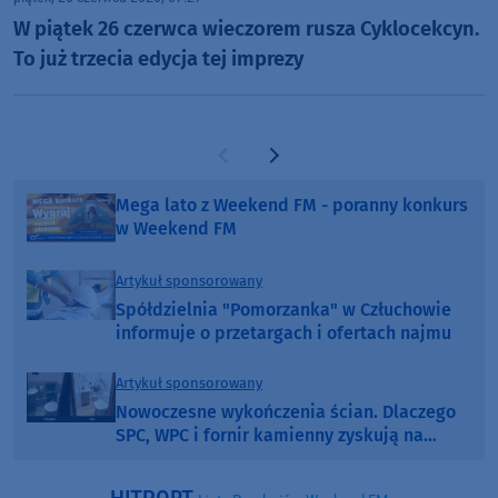
W piątek 26 czerwca wieczorem rusza Cyklocekcyn.
To już trzecia edycja tej imprezy
Poprzednia strona
Następna strona
Mega lato z Weekend FM - poranny konkurs
w Weekend FM
Artykuł sponsorowany
Spółdzielnia "Pomorzanka" w Człuchowie
informuje o przetargach i ofertach najmu
Artykuł sponsorowany
Nowoczesne wykończenia ścian. Dlaczego
SPC, WPC i fornir kamienny zyskują na
popularności?