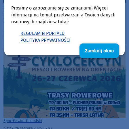
Powiat Tucholski
Prosimy o zapoznanie się ze zmianami. Więcej
sobota, 27 czerwca 2026, 07:10
informacji na temat przetwarzania Twoich danych
Fundacja "Ocalić pamięć" z Tucholi przygotowała
osobowych znajdziesz tutaj:
pierwszy zwiastun filmu "Medalik. Pięciu z Borów".
REGULAMIN PORTALU
Premiera za rok
POLITYKA PRYWATNOŚCI
Zamknij okno
Sport
Powiat Tucholski
piątek, 26 czerwca 2026, 07:27