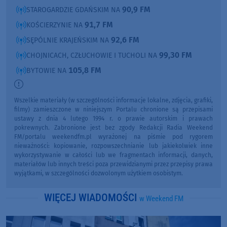
90,9 FM
STAROGARDZIE GDAŃSKIM NA
91,7 FM
KOŚCIERZYNIE NA
92,6 FM
SĘPÓLNIE KRAJEŃSKIM NA
99,30 FM
CHOJNICACH, CZŁUCHOWIE I TUCHOLI NA
105,8 FM
BYTOWIE NA
Wszelkie materiały (w szczególności informacje lokalne, zdjęcia, grafiki,
filmy) zamieszczone w niniejszym Portalu chronione są przepisami
ustawy z dnia 4 lutego 1994 r. o prawie autorskim i prawach
pokrewnych. Zabronione jest bez zgody Redakcji Radia Weekend
FM/portalu weekendfm.pl wyrażonej na piśmie pod rygorem
nieważności: kopiowanie, rozpowszechnianie lub jakiekolwiek inne
wykorzystywanie w całości lub we fragmentach informacji, danych,
materiałów lub innych treści poza przewidzianymi przez przepisy prawa
wyjątkami, w szczególności dozwolonym użytkiem osobistym.
WIĘCEJ WIADOMOŚCI
w Weekend FM