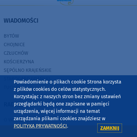
WIADOMOŚCI
BYTÓW
CHOJNICE
CZŁUCHÓW
KOŚCIERZYNA
SĘPÓLNO KRAJEŃSKIE
STAROGARD GDAŃSKI
Powiadomienie o plikach cookie Strona korzysta
TUCHOLA
z plików cookies do celów statystycznych.
Korzystając z naszych stron bez zmiany ustawień
przeglądarki będą one zapisane w pamięci
RADIO
urządzenia, więcej informacji na temat
zarządzania plikami cookies znajdziesz w
O WEEKEND FM
POLITYKA PRYWATNOŚCI
.
ZAMKNIJ
REKLAMA
ZASIĘG