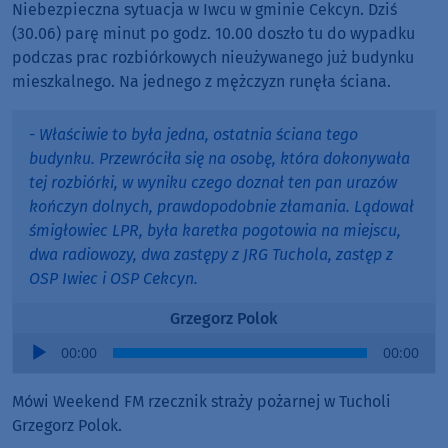
Niebezpieczna sytuacja w Iwcu w gminie Cekcyn. Dziś
(30.06) parę minut po godz. 10.00 doszło tu do wypadku
podczas prac rozbiórkowych nieużywanego już budynku
mieszkalnego. Na jednego z mężczyzn runęła ściana.
- Właściwie to była jedna, ostatnia ściana tego
budynku. Przewróciła się na osobę, która dokonywała
tej rozbiórki, w wyniku czego doznał ten pan urazów
kończyn dolnych, prawdopodobnie złamania. Lądował
śmigłowiec LPR, była karetka pogotowia na miejscu,
dwa radiowozy, dwa zastępy z JRG Tuchola, zastęp z
OSP Iwiec i OSP Cekcyn.
Grzegorz Polok
Audio
00:00
00:00
Player
Mówi Weekend FM rzecznik straży pożarnej w Tucholi
Grzegorz Polok.