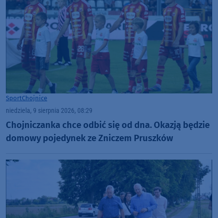
Sport
Chojnice
niedziela, 9 sierpnia 2026, 08:29
Chojniczanka chce odbić się od dna. Okazją będzie
domowy pojedynek ze Zniczem Pruszków