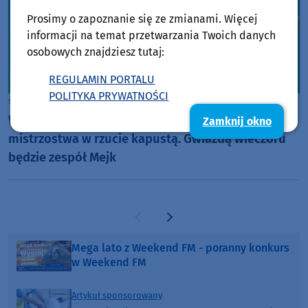
Prosimy o zapoznanie się ze zmianami. Więcej
informacji na temat przetwarzania Twoich danych
osobowych znajdziesz tutaj:
REGULAMIN PORTALU
POLITYKA PRYWATNOŚCI
sobota, 8 sierpnia 2026, 08:13
W sobotę (8.08) Święto Łęga i tradycyjne
Zamknij okno
mistrzostwa w rzucie kapustą. Gwiazdą wieczoru
będzie zespół Mejk
Poprzednia strona
Następna strona
Mega lato z Weekend FM - poranny konkurs
w Weekend FM
Artykuł sponsorowany