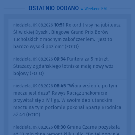
OSTATNIO DODANO
w Weekend FM
10:51
Rekord trasy na jubileusz
niedziela, 09.08.2026
Śliwickiej Dyszki. Biegowe Grand Prix Borów
Tucholskich z mocnym zakończeniem. "Jest to
bardzo wysoki poziom" (FOTO)
09:34
Pantera za 5 mln zł.
niedziela, 09.08.2026
Strażacy z gdańskiego lotniska mają nowy wóz
bojowy (FOTO)
08:45
"Wiara w siebie po tym
niedziela, 09.08.2026
meczu jest duża". Rawys Raciąż znakomicie
przywitał się z IV ligą. W swoim debiutanckim
meczu na tym poziomie pokonał Spartę Brodnica
aż 4:1 (FOTO)
08:30
Gmina Czarne pozyskała
niedziela, 09.08.2026
aż 33 mln zł na remont kilku ulic. "Do tej pory nie