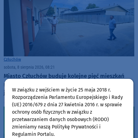
Człuchów
sobota, 8 sierpnia 2026, 08:21
Miasto Człuchów buduje kolejne pięć mieszkań
socjalnych w miejsce spalonych baraków. Dostaną
W związku z wejściem w życie 25 maja 2018 r.
je osoby z listy oczekujących
Rozporządzenia Parlamentu Europejskiego i Rady
(UE) 2016/679 z dnia 27 kwietnia 2016 r. w sprawie
ochrony osób fizycznych w związku z
przetwarzaniem danych osobowych (RODO)
zmieniamy naszą Politykę Prywatności i
Regulamin Portalu.