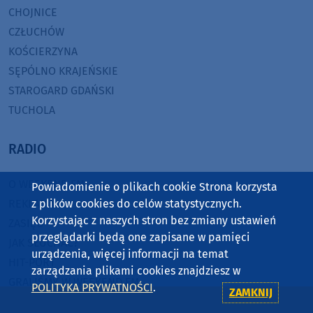
CHOJNICE
CZŁUCHÓW
KOŚCIERZYNA
SĘPÓLNO KRAJEŃSKIE
STAROGARD GDAŃSKI
TUCHOLA
RADIO
O WEEKEND FM
Powiadomienie o plikach cookie Strona korzysta
z plików cookies do celów statystycznych.
REKLAMA
Korzystając z naszych stron bez zmiany ustawień
ZASIĘG
przeglądarki będą one zapisane w pamięci
JAK SŁUCHAĆ?
urządzenia, więcej informacji na temat
HIT-PORT
zarządzania plikami cookies znajdziesz w
GRALIŚMY W WEEKEND FM
POLITYKA PRYWATNOŚCI
.
ZAMKNIJ