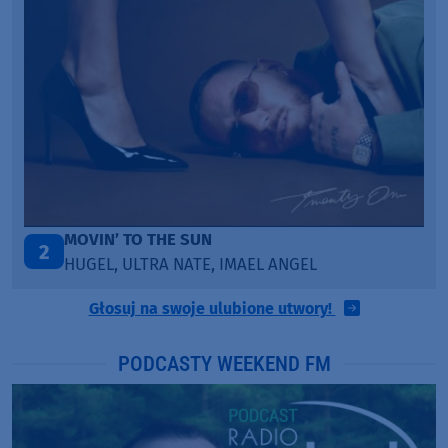
LEGENDARY LOVERS (SAVE ME)
3
L
KATY PERRY & CHIEF KEEF
Głosuj na swoje ulubione utwory!
PODCASTY WEEKEND FM