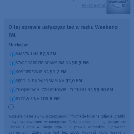
Pokaż e-mail
O tej sprawie usłyszysz też w radiu Weekend
FM.
Słuchaj w:
87,8 FM
MIASTKU NA
90,9 FM
STAROGARDZIE GDAŃSKIM NA
91,7 FM
KOŚCIERZYNIE NA
92,6 FM
SĘPÓLNIE KRAJEŃSKIM NA
99,30 FM
CHOJNICACH, CZŁUCHOWIE I TUCHOLI NA
105,8 FM
BYTOWIE NA
Wszelkie materiały (w szczególności informacje lokalne, zdjęcia, grafiki,
filmy) zamieszczone w niniejszym Portalu chronione są przepisami
ustawy z dnia 4 lutego 1994 r. o prawie autorskim i prawach
pokrewnych. Zabronione jest bez zgody Redakcji Radia Weekend