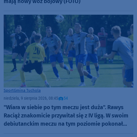
mają nowy wóz bojowy (FOTO)
Sport
Gmina Tuchola
niedziela, 9 sierpnia 2026, 08:45
54
"Wiara w siebie po tym meczu jest duża". Rawys
Raciąż znakomicie przywitał się z IV ligą. W swoim
debiutanckim meczu na tym poziomie pokonał
Spartę Brodnica aż 4:1 (FOTO)