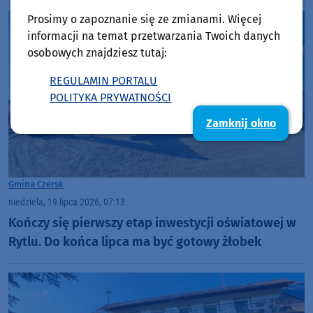
Prosimy o zapoznanie się ze zmianami. Więcej
informacji na temat przetwarzania Twoich danych
osobowych znajdziesz tutaj:
REGULAMIN PORTALU
POLITYKA PRYWATNOŚCI
Zamknij okno
Gmina Czersk
niedziela, 19 lipca 2026, 07:13
Kończy się pierwszy etap inwestycji oświatowej w
Rytlu. Do końca lipca ma być gotowy żłobek