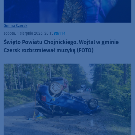
Gmina Czersk
sobota, 1 sierpnia 2026, 20:13
114
Święto Powiatu Chojnickiego. Wojtal w gminie
Czersk rozbrzmiewał muzyką (FOTO)