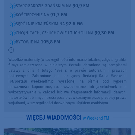
90,9 FM
STAROGARDZIE GDAŃSKIM NA
91,7 FM
KOŚCIERZYNIE NA
92,6 FM
SĘPÓLNIE KRAJEŃSKIM NA
99,30 FM
CHOJNICACH, CZŁUCHOWIE I TUCHOLI NA
105,8 FM
BYTOWIE NA
Wszelkie materiały (w szczególności informacje lokalne, zdjęcia, grafiki,
filmy) zamieszczone w niniejszym Portalu chronione są przepisami
ustawy z dnia 4 lutego 1994 r. o prawie autorskim i prawach
pokrewnych. Zabronione jest bez zgody Redakcji Radia Weekend
FM/portalu weekendfm.pl wyrażonej na piśmie pod rygorem
nieważności: kopiowanie, rozpowszechnianie lub jakiekolwiek inne
wykorzystywanie w całości lub we fragmentach informacji, danych,
materiałów lub innych treści poza przewidzianymi przez przepisy prawa
wyjątkami, w szczególności dozwolonym użytkiem osobistym.
WIĘCEJ WIADOMOŚCI
w Weekend FM