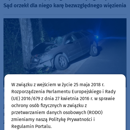
Sąd orzekł dla niego karę bezwzględnego więzienia
W związku z wejściem w życie 25 maja 2018 r.
Gmina Czersk
Rozporządzenia Parlamentu Europejskiego i Rady
środa, 22 lipca 2026, 11:03
(UE) 2016/679 z dnia 27 kwietnia 2016 r. w sprawie
ochrony osób fizycznych w związku z
Jechał po alkoholu i uderzył w drzewo. Po kolizji
przetwarzaniem danych osobowych (RODO)
mieszkaniec gminy Czersk uciekł z miejsca
zmieniamy naszą Politykę Prywatności i
zdarzenia
Regulamin Portalu.