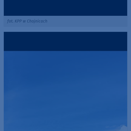
fot. KPP w Chojnicach