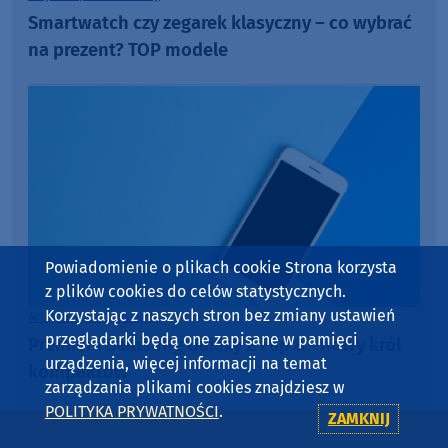
Smartwatch czy zegarek klasyczny – co wybrać
na prezent? TOP modele
Powiadomienie o plikach cookie Strona korzysta
z plików cookies do celów statystycznych.
Korzystając z naszych stron bez zmiany ustawień
Artykuł sponsorowany
przeglądarki będą one zapisane w pamięci
Premiera Samsung Galaxy Z Flip 8 - nowy król
urządzenia, więcej informacji na temat
kompaktów
zarządzania plikami cookies znajdziesz w
POLITYKA PRYWATNOŚCI
.
ZAMKNIJ