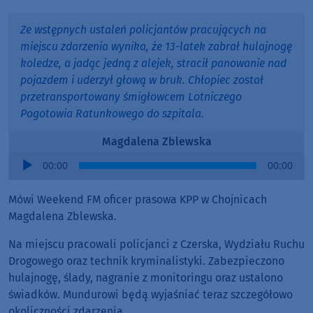
Ze wstępnych ustaleń policjantów pracujących na
miejscu zdarzenia wynika, że 13-latek zabrał hulajnogę
koledze, a jadąc jedną z alejek, stracił panowanie nad
pojazdem i uderzył głową w bruk. Chłopiec został
przetransportowany śmigłowcem Lotniczego
Pogotowia Ratunkowego do szpitala.
Magdalena Zblewska
Audio
00:00
00:00
Player
Mówi Weekend FM oficer prasowa KPP w Chojnicach
Magdalena Zblewska.
Na miejscu pracowali policjanci z Czerska, Wydziału Ruchu
Drogowego oraz technik kryminalistyki. Zabezpieczono
hulajnogę, ślady, nagranie z monitoringu oraz ustalono
świadków. Mundurowi będą wyjaśniać teraz szczegółowo
okoliczności zdarzenia.