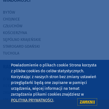
WIADOMOŚCI
BYTÓW
CHOJNICE
CZŁUCHÓW
KOŚCIERZYNA
SĘPÓLNO KRAJEŃSKIE
STAROGARD GDAŃSKI
TUCHOLA
Powiadomienie o plikach cookie Strona korzysta
RADIO
z plików cookies do celów statystycznych.
Korzystając z naszych stron bez zmiany ustawień
O WEEKEND FM
przeglądarki będą one zapisane w pamięci
REKLAMA
urządzenia, więcej informacji na temat
ZASIĘG
zarządzania plikami cookies znajdziesz w
JAK SŁUCHAĆ?
POLITYKA PRYWATNOŚCI
.
ZAMKNIJ
HIT-PORT