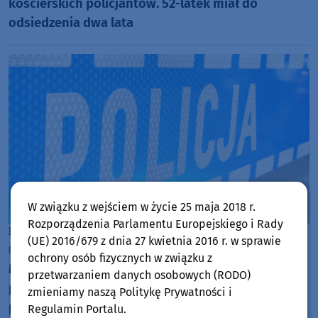
kościerskich policjantów. 52-latek miał do
odsiedzenia dwa lata
W związku z wejściem w życie 25 maja 2018 r.
Rozporządzenia Parlamentu Europejskiego i Rady
Powiat Kościerski
(UE) 2016/679 z dnia 27 kwietnia 2016 r. w sprawie
poniedziałek, 27 lipca 2026, 13:13
ochrony osób fizycznych w związku z
Mieszkanka powiatu kościerskiego kompletnie
przetwarzaniem danych osobowych (RODO)
pijana prowadziła samochód. 44-latka już straciła
zmieniamy naszą Politykę Prywatności i
prawo jazdy
Regulamin Portalu.