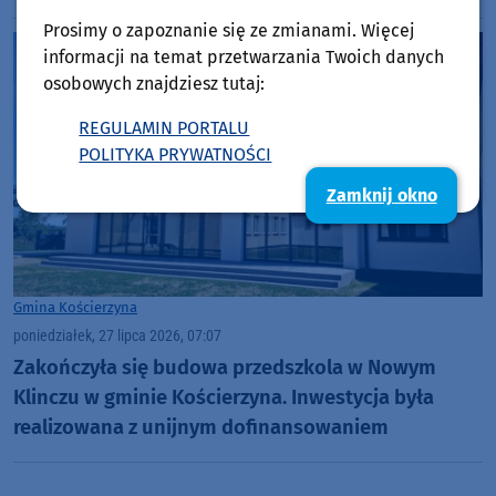
Prosimy o zapoznanie się ze zmianami. Więcej
informacji na temat przetwarzania Twoich danych
osobowych znajdziesz tutaj:
REGULAMIN PORTALU
POLITYKA PRYWATNOŚCI
Zamknij okno
Gmina Kościerzyna
poniedziałek, 27 lipca 2026, 07:07
Zakończyła się budowa przedszkola w Nowym
Klinczu w gminie Kościerzyna. Inwestycja była
realizowana z unijnym dofinansowaniem