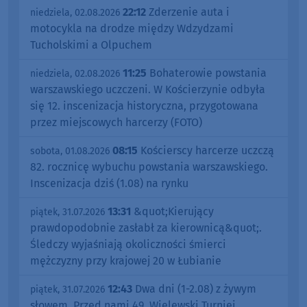
22:12
Zderzenie auta i
niedziela, 02.08.2026
motocykla na drodze między Wdzydzami
Tucholskimi a Olpuchem
11:25
Bohaterowie powstania
niedziela, 02.08.2026
warszawskiego uczczeni. W Kościerzynie odbyła
się 12. inscenizacja historyczna, przygotowana
przez miejscowych harcerzy (FOTO)
08:15
Kościerscy harcerze uczczą
sobota, 01.08.2026
82. rocznicę wybuchu powstania warszawskiego.
Inscenizacja dziś (1.08) na rynku
13:31
&quot;Kierujący
piątek, 31.07.2026
prawdopodobnie zasłabł za kierownicą&quot;.
Śledczy wyjaśniają okoliczności śmierci
mężczyzny przy krajowej 20 w Łubianie
12:43
Dwa dni (1-2.08) z żywym
piątek, 31.07.2026
słowem. Przed nami 49. Wielewski Turniej