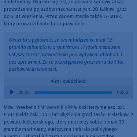
amfetaminy. Okazało się też, że posiada sądowy zakaz
prowadzenia pojazdów mechanicznych. 20-latkowi grozi
do 5 lat więzienia. Przed sądem stanie także 17-latek,
który prowadził auto bez uprawnień:
Okazało się głównie, że ten młodzieniec miał 1,5
promila alkoholu w organizmie i 17 latek niebawem
usłyszy zarzut prowadzenia pod wpływem alkoholu i
bez uprawnień. Za te przestępstwa grozi kara do 3 lat
pozbawienia wolności.
Piotr Kwidziński
Audio
00:00
00:00
Player
Mówi Weekend FM rzecznik KPP w Kościerzynie asp. szt.
Piotr Kwidziński. Do 3 lat więzienia grozi także 34-latkowi z
powiatu kościerskiego, który miał przy sobie ponad 30
gramów marihuany. Mężczyzna trafił do policyjnego
aresztu. Usłyszał już zarzut posiadania narkotyków.