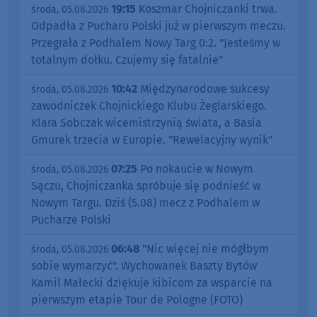
19:15
Koszmar Chojniczanki trwa.
środa, 05.08.2026
Odpadła z Pucharu Polski już w pierwszym meczu.
Przegrała z Podhalem Nowy Targ 0:2. "Jesteśmy w
totalnym dołku. Czujemy się fatalnie"
10:42
Międzynarodowe sukcesy
środa, 05.08.2026
zawodniczek Chojnickiego Klubu Żeglarskiego.
Klara Sobczak wicemistrzynią świata, a Basia
Gmurek trzecia w Europie. "Rewelacyjny wynik"
07:25
Po nokaucie w Nowym
środa, 05.08.2026
Sączu, Chojniczanka spróbuje się podnieść w
Nowym Targu. Dziś (5.08) mecz z Podhalem w
Pucharze Polski
06:48
"Nic więcej nie mógłbym
środa, 05.08.2026
sobie wymarzyć". Wychowanek Baszty Bytów
Kamil Małecki dziękuje kibicom za wsparcie na
pierwszym etapie Tour de Pologne (FOTO)