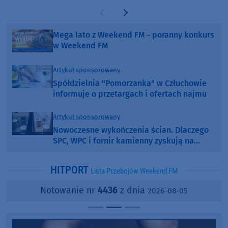
Poprzednia strona
Następna strona
Mega lato z Weekend FM - poranny konkurs
w Weekend FM
Artykuł sponsorowany
Spółdzielnia "Pomorzanka" w Człuchowie
informuje o przetargach i ofertach najmu
Artykuł sponsorowany
Nowoczesne wykończenia ścian. Dlaczego
SPC, WPC i fornir kamienny zyskują na
popularności?
HITPORT
Lista Przebojów Weekend FM
Notowanie nr
4436
z dnia
2026-08-05