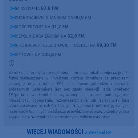
87,8 FM
MIASTKU NA
90,9 FM
STAROGARDZIE GDAŃSKIM NA
91,7 FM
KOŚCIERZYNIE NA
92,6 FM
SĘPÓLNIE KRAJEŃSKIM NA
99,30 FM
CHOJNICACH, CZŁUCHOWIE I TUCHOLI NA
105,8 FM
BYTOWIE NA
Wszelkie materiały (w szczególności informacje lokalne, zdjęcia, grafiki,
filmy) zamieszczone w niniejszym Portalu chronione są przepisami
ustawy z dnia 4 lutego 1994 r. o prawie autorskim i prawach
pokrewnych. Zabronione jest bez zgody Redakcji Radia Weekend
FM/portalu weekendfm.pl wyrażonej na piśmie pod rygorem
nieważności: kopiowanie, rozpowszechnianie lub jakiekolwiek inne
wykorzystywanie w całości lub we fragmentach informacji, danych,
materiałów lub innych treści poza przewidzianymi przez przepisy prawa
wyjątkami, w szczególności dozwolonym użytkiem osobistym.
WIĘCEJ WIADOMOŚCI
w Weekend FM