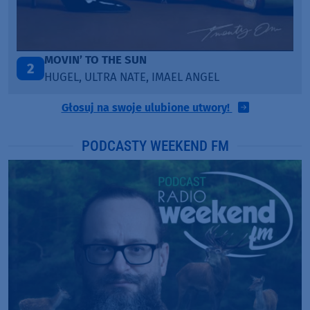
LEGENDARY LOVERS (SAVE ME)
3
KATY PERRY & CHIEF KEEF
Głosuj na swoje ulubione utwory!
PODCASTY WEEKEND FM