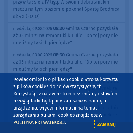
przywitał się z IV ligą. W swoim debiutanckim
meczu na tym poziomie pokonał Spartę Brodnica
aż 4:1 (FOTO)
08:30
Gmina Czarne pozyskała
niedziela, 09.08.2026
aż 33 mln zł na remont kilku ulic. "Do tej pory nie
mieliśmy takich pieniędzy"
08:30
Gmina Czarne pozyskała
niedziela, 09.08.2026
aż 33 mln zł na remont kilku ulic. "Do tej pory nie
mieliśmy takich pieniędzy"
Powiadomienie o plikach cookie Strona korzysta
08:29
Chojniczanka chce odbić
niedziela, 09.08.2026
z plików cookies do celów statystycznych.
się od dna. Okazją będzie domowy pojedynek ze
Korzystając z naszych stron bez zmiany ustawień
Zniczem Pruszków
przeglądarki będą one zapisane w pamięci
08:29
Chojniczanka chce odbić
urządzenia, więcej informacji na temat
niedziela, 09.08.2026
się od dna. Okazją będzie domowy pojedynek ze
zarządzania plikami cookies znajdziesz w
Zniczem Pruszków
POLITYKA PRYWATNOŚCI
.
ZAMKNIJ