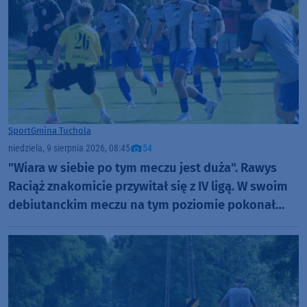
Sport
Gmina Tuchola
niedziela, 9 sierpnia 2026, 08:45
54
"Wiara w siebie po tym meczu jest duża". Rawys
Raciąż znakomicie przywitał się z IV ligą. W swoim
debiutanckim meczu na tym poziomie pokonał
Spartę Brodnica aż 4:1 (FOTO)