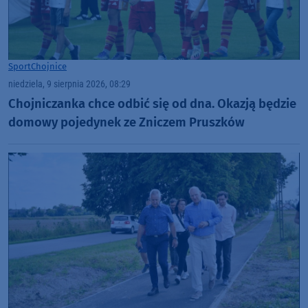
Sport
Chojnice
niedziela, 9 sierpnia 2026, 08:29
Chojniczanka chce odbić się od dna. Okazją będzie
domowy pojedynek ze Zniczem Pruszków