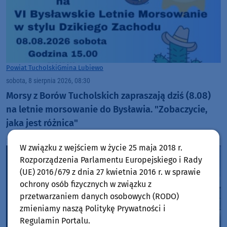
Powiat Tucholski
Gmina Lubiewo
sobota, 8 sierpnia 2026, 08:30
Morsy z Borów Tucholskich zapraszają dziś (8.08)
na letnie morsowanie do Bysławia. "Zobaczycie,
jaka jest różnica"
W związku z wejściem w życie 25 maja 2018 r.
Rozporządzenia Parlamentu Europejskiego i Rady
(UE) 2016/679 z dnia 27 kwietnia 2016 r. w sprawie
ochrony osób fizycznych w związku z
przetwarzaniem danych osobowych (RODO)
zmieniamy naszą Politykę Prywatności i
Regulamin Portalu.