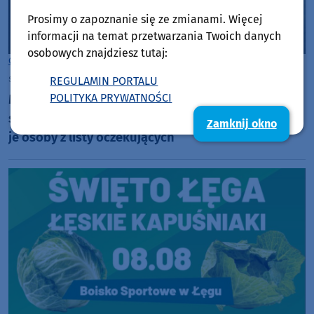
Prosimy o zapoznanie się ze zmianami. Więcej
informacji na temat przetwarzania Twoich danych
osobowych znajdziesz tutaj:
Człuchów
sobota, 8 sierpnia 2026, 08:21
REGULAMIN PORTALU
POLITYKA PRYWATNOŚCI
Miasto Człuchów buduje kolejne pięć mieszkań
socjalnych w miejsce spalonych baraków. Dostaną
Zamknij okno
je osoby z listy oczekujących