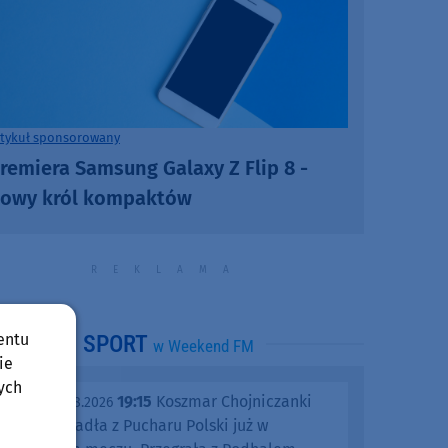
rtykuł sponsorowany
remiera Samsung Galaxy Z Flip 8 -
owy król kompaktów
entu
SPORT
w Weekend FM
ie
ych
19:15
Koszmar Chojniczanki
środa, 05.08.2026
trwa. Odpadła z Pucharu Polski już w