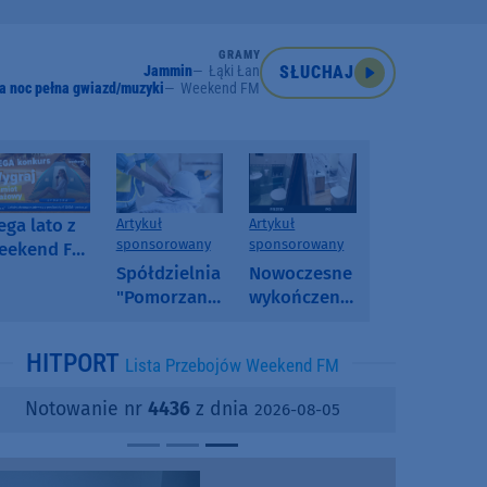
GRAMY
Jammin
Łąki Łan
SŁUCHAJ
a noc pełna gwiazd/muzyki
Weekend FM
ga lato z
Artykuł
Artykuł
sponsorowany
sponsorowany
eekend FM
 poranny
Spółdzielnia
Nowoczesne
onkurs w
"Pomorzanka"
wykończenia
eekend FM
w
ścian.
Człuchowie
Dlaczego
HITPORT
Lista Przebojów Weekend FM
informuje o
SPC, WPC i
przetargach
fornir
Notowanie nr
4436
z dnia
2026-08-05
i ofertach
kamienny
najmu
zyskują na
popularności?