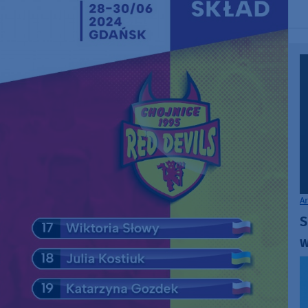
A
S
w