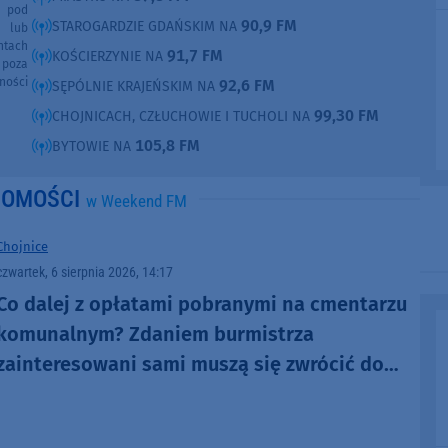
e pod
90,9 FM
STAROGARDZIE GDAŃSKIM NA
e lub
ntach
91,7 FM
KOŚCIERZYNIE NA
poza
ności
92,6 FM
SĘPÓLNIE KRAJEŃSKIM NA
99,30 FM
CHOJNICACH, CZŁUCHOWIE I TUCHOLI NA
105,8 FM
BYTOWIE NA
DOMOŚCI
w Weekend FM
Chojnice
czwartek, 6 sierpnia 2026, 14:17
Co dalej z opłatami pobranymi na cmentarzu
komunalnym? Zdaniem burmistrza
zainteresowani sami muszą się zwrócić do
administratora nekropolii