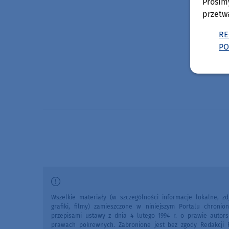
Prosim
przetw
RE
PO
Wszelkie materiały (w szczególności informacje lokalne, zdj
grafiki, filmy) zamieszczone w niniejszym Portalu chronio
przepisami ustawy z dnia 4 lutego 1994 r. o prawie autors
prawach pokrewnych. Zabronione jest bez zgody Redakcji 