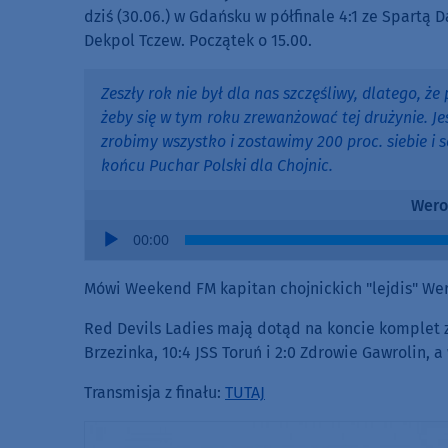
dziś (30.06.) w Gdańsku w półfinale 4:1 ze Spartą 
Dekpol Tczew. Początek o 15.00.
Zeszły rok nie był dla nas szczęśliwy, dlatego, 
żeby się w tym roku zrewanżować tej drużynie. 
zrobimy wszystko i zostawimy 200 proc. siebie i
końcu Puchar Polski dla Chojnic.
Wero
Audio
00:00
Player
Mówi Weekend FM kapitan chojnickich "lejdis" We
Red Devils Ladies mają dotąd na koncie komplet z
Brzezinka, 10:4 JSS Toruń i 2:0 Zdrowie Gawrolin, a 
Transmisja z finału:
TUTAJ