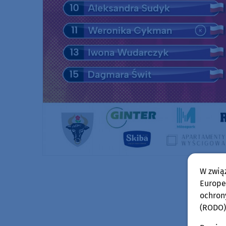
W zwią
Europej
ochron
(RODO)