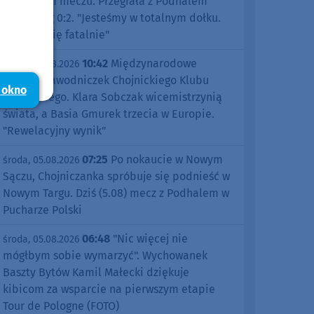
pierwszym meczu. Przegrała z Podhalem
Nowy Targ 0:2. "Jesteśmy w totalnym dołku.
Czujemy się fatalnie"
10:42
Międzynarodowe
środa, 05.08.2026
sukcesy zawodniczek Chojnickiego Klubu
 okno
Żeglarskiego. Klara Sobczak wicemistrzynią
świata, a Basia Gmurek trzecia w Europie.
"Rewelacyjny wynik"
07:25
Po nokaucie w Nowym
środa, 05.08.2026
Sączu, Chojniczanka spróbuje się podnieść w
Nowym Targu. Dziś (5.08) mecz z Podhalem w
Pucharze Polski
06:48
"Nic więcej nie
środa, 05.08.2026
mógłbym sobie wymarzyć". Wychowanek
Baszty Bytów Kamil Małecki dziękuje
kibicom za wsparcie na pierwszym etapie
Tour de Pologne (FOTO)