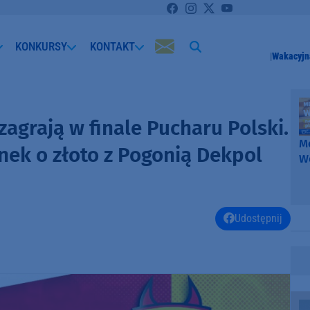
KONKURSY
KONTAKT
Wakacyjn
zagrają w finale Pucharu Polski.
Me
ynek o złoto z Pogonią Dekpol
W
-
k
W
Udostępnij