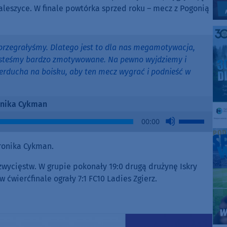
Daleszyce. W finale powtórka sprzed roku – mecz z Pogonią
że przegrałyśmy. Dlatego jest to dla nas megamotywacja,
Jesteśmy bardzo zmotywowane. Na pewno wyjdziemy i
 serducha na boisku, aby ten mecz wygrać i podnieść w
nika Cykman
Use
00:00
Up/Down
Arrow
ronika Cykman.
keys
to
wycięstw. W grupie pokonały 19:0 drugą drużynę Iskry
increase
w ćwierćfinale ograły 7:1 FC10 Ladies Zgierz.
or
decrease
volume.