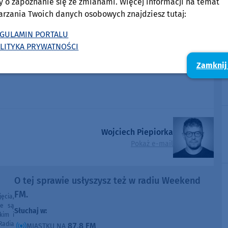
y o zapoznanie się ze zmianami. Więcej informacji na temat
arzania Twoich danych osobowych znajdziesz tutaj:
GULAMIN PORTALU
LITYKA PRYWATNOŚCI
Zamknij
Wojciech Piepiorka
Pokaż e-mail
O tej sprawie usłyszysz też w radiu Weekend
FM.
ęcia,
ne są
Słuchaj w:
kim i
Radia
87,8 FM
MIASTKU NA