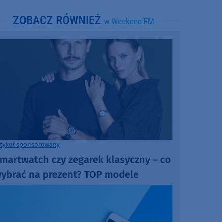
ZOBACZ RÓWNIEŻ
w Weekend FM
rtykuł sponsorowany
martwatch czy zegarek klasyczny – co
ybrać na prezent? TOP modele