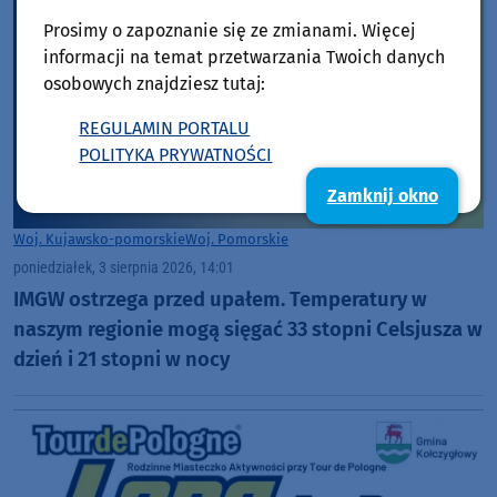
Prosimy o zapoznanie się ze zmianami. Więcej
informacji na temat przetwarzania Twoich danych
osobowych znajdziesz tutaj:
REGULAMIN PORTALU
POLITYKA PRYWATNOŚCI
Zamknij okno
Woj. Kujawsko-pomorskie
Woj. Pomorskie
poniedziałek, 3 sierpnia 2026, 14:01
IMGW ostrzega przed upałem. Temperatury w
naszym regionie mogą sięgać 33 stopni Celsjusza w
dzień i 21 stopni w nocy