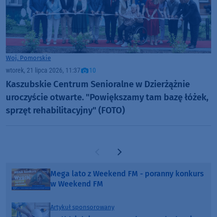
Woj. Pomorskie
wtorek, 21 lipca 2026, 11:37
10
Kaszubskie Centrum Senioralne w Dzierżążnie
uroczyście otwarte. "Powiększamy tam bazę łóżek,
sprzęt rehabilitacyjny" (FOTO)
Poprzednia strona
Następna strona
Mega lato z Weekend FM - poranny konkurs
w Weekend FM
Artykuł sponsorowany