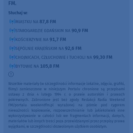
FM.
Słuchaj w:
87,8 FM
MIASTKU NA
90,9 FM
STAROGARDZIE GDAŃSKIM NA
91,7 FM
KOŚCIERZYNIE NA
92,6 FM
SĘPÓLNIE KRAJEŃSKIM NA
99,30 FM
CHOJNICACH, CZŁUCHOWIE I TUCHOLI NA
105,8 FM
BYTOWIE NA
Wszelkie materiały (w szczególności informacje lokalne, zdjęcia, grafiki,
filmy) zamieszczone w niniejszym Portalu chronione są przepisami
ustawy z dnia 4 lutego 1994 r. o prawie autorskim i prawach
pokrewnych. Zabronione jest bez zgody Redakcji Radia Weekend
FM/portalu weekendfm.pl wyrażonej na piśmie pod rygorem
nieważności: kopiowanie, rozpowszechnianie lub jakiekolwiek inne
wykorzystywanie w całości lub we fragmentach informacji, danych,
materiałów lub innych treści poza przewidzianymi przez przepisy prawa
wyjątkami, w szczególności dozwolonym użytkiem osobistym.