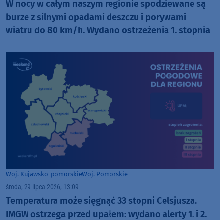
W nocy w całym naszym regionie spodziewane są
burze z silnymi opadami deszczu i porywami
wiatru do 80 km/h. Wydano ostrzeżenia 1. stopnia
Woj. Kujawsko-pomorskie
Woj. Pomorskie
środa, 29 lipca 2026, 13:09
Temperatura może sięgnąć 33 stopni Celsjusza.
IMGW ostrzega przed upałem: wydano alerty 1. i 2.