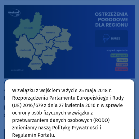
Woj. Kujawsko-pomorskie
Woj. Pomorskie
wtorek, 4 sierpnia 2026, 12:45
W związku z wejściem w życie 25 maja 2018 r.
Rozporządzenia Parlamentu Europejskiego i Rady
Wieczorem i w nocy w naszym regionie
(UE) 2016/679 z dnia 27 kwietnia 2016 r. w sprawie
prognozowane są burze, którym mogą towarzyszyć
ochrony osób fizycznych w związku z
silne opady deszczu i grad
przetwarzaniem danych osobowych (RODO)
zmieniamy naszą Politykę Prywatności i
Regulamin Portalu.