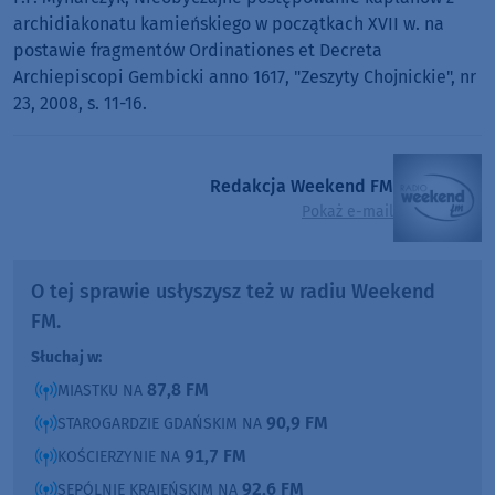
archidiakonatu kamieńskiego w początkach XVII w. na
postawie fragmentów Ordinationes et Decreta
Archiepiscopi Gembicki anno 1617, "Zeszyty Chojnickie", nr
23, 2008, s. 11-16.
Redakcja Weekend FM
Pokaż e-mail
O tej sprawie usłyszysz też w radiu Weekend
FM.
Słuchaj w:
87,8 FM
MIASTKU NA
90,9 FM
STAROGARDZIE GDAŃSKIM NA
91,7 FM
KOŚCIERZYNIE NA
92,6 FM
SĘPÓLNIE KRAJEŃSKIM NA