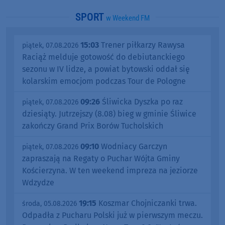
SPORT
w Weekend FM
15:03
Trener piłkarzy Rawysa
piątek, 07.08.2026
Raciąż melduje gotowość do debiutanckiego
sezonu w IV lidze, a powiat bytowski oddał się
kolarskim emocjom podczas Tour de Pologne
09:26
Śliwicka Dyszka po raz
piątek, 07.08.2026
dziesiąty. Jutrzejszy (8.08) bieg w gminie Śliwice
zakończy Grand Prix Borów Tucholskich
09:10
Wodniacy Garczyn
piątek, 07.08.2026
zapraszają na Regaty o Puchar Wójta Gminy
Kościerzyna. W ten weekend impreza na jeziorze
Wdzydze
19:15
Koszmar Chojniczanki trwa.
środa, 05.08.2026
Odpadła z Pucharu Polski już w pierwszym meczu.