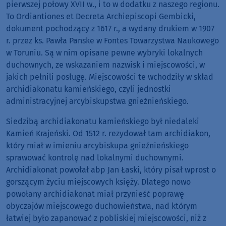
pierwszej połowy XVII w., i to w dodatku z naszego regionu.
To Ordiantiones et Decreta Archiepiscopi Gembicki,
dokument pochodzący z 1617 r., a wydany drukiem w 1907
r. przez ks. Pawła Panske w Fontes Towarzystwa Naukowego
w Toruniu. Są w nim opisane pewne wybryki lokalnych
duchownych, ze wskazaniem nazwisk i miejscowości, w
jakich pełnili posługę. Miejscowości te wchodziły w skład
archidiakonatu kamieńskiego, czyli jednostki
administracyjnej arcybiskupstwa gnieźnieńskiego.
Siedzibą archidiakonatu kamieńskiego był niedaleki
Kamień Krajeński. Od 1512 r. rezydował tam archidiakon,
który miał w imieniu arcybiskupa gnieźnieńskiego
sprawować kontrolę nad lokalnymi duchownymi.
Archidiakonat powołał abp Jan Łaski, który pisał wprost o
gorszącym życiu miejscowych księży. Dlatego nowo
powołany archidiakonat miał przynieść poprawę
obyczajów miejscowego duchowieństwa, nad którym
łatwiej było zapanować z pobliskiej miejscowości, niż z