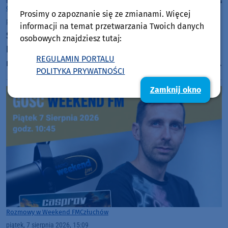
Gmina Chojnice
Prosimy o zapoznanie się ze zmianami. Więcej
piątek, 7 sierpnia 2026, 21:15
50
informacji na temat przetwarzania Twoich danych
Szanty znów królują w Charzykowach. Ruszył
osobowych znajdziesz tutaj:
Festiwal Piosenki Żeglarskiej. "Jak by było nudno,
REGULAMIN PORTALU
nikt by mnie tu nie zobaczył. Jest fajna atmosfera,
POLITYKA PRYWATNOŚCI
fajna zabawa" (FOTO)
Zamknij okno
Rozmowy w Weekend FM
Człuchów
piątek, 7 sierpnia 2026, 15:09