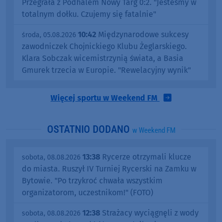
Przegrała z Podhalem Nowy Targ 0:2. "Jesteśmy w
totalnym dołku. Czujemy się fatalnie"
10:42
Międzynarodowe sukcesy
środa, 05.08.2026
zawodniczek Chojnickiego Klubu Żeglarskiego.
Klara Sobczak wicemistrzynią świata, a Basia
Gmurek trzecia w Europie. "Rewelacyjny wynik"
Więcej sportu w Weekend FM
OSTATNIO DODANO
w Weekend FM
13:38
Rycerze otrzymali klucze
sobota, 08.08.2026
do miasta. Ruszył IV Turniej Rycerski na Zamku w
Bytowie. "Po trzykroć chwała wszystkim
organizatorom, uczestnikom!" (FOTO)
12:38
Strażacy wyciągnęli z wody
sobota, 08.08.2026