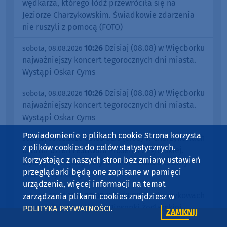
wędkarza, którego łódź przewróciła się na
Jeziorze Charzykowskim. Świadkowie zdarzenia
nie ruszyli z pomocą (FOTO)
10:26
Dzisiaj (08.08) w Więcborku
sobota, 08.08.2026
najważniejszy koncert tegorocznych dni miasta.
Wystąpi Oskar Cyms
10:26
Dzisiaj (08.08) w Więcborku
sobota, 08.08.2026
najważniejszy koncert tegorocznych dni miasta.
Wystąpi Oskar Cyms
Powiadomienie o plikach cookie Strona korzysta
09:03
Dziś (8.08) w Charzykowach
sobota, 08.08.2026
z plików cookies do celów statystycznych.
ostatni dzień Festiwalu Piosenki Żeglarskiej.
Korzystając z naszych stron bez zmiany ustawień
Wystąpią między innymi Chór Zawisza Czarny
przeglądarki będą one zapisane w pamięci
oraz Perły i Łotry
urządzenia, więcej informacji na temat
09:03
Dziś (8.08) w Charzykowach
sobota, 08.08.2026
zarządzania plikami cookies znajdziesz w
ostatni dzień Festiwalu Piosenki Żeglarskiej.
POLITYKA PRYWATNOŚCI
.
ZAMKNIJ
Wystąpią między innymi Chór Zawisza Czarny