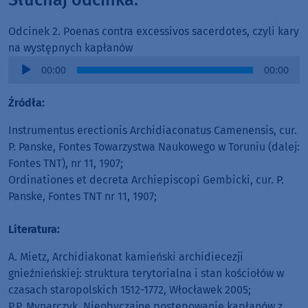
Odcinek 2. Poenas contra excessivos sacerdotes, czyli kary
na występnych kapłanów
Audio
00:00
00:00
Player
Źródła:
Instrumentus erectionis Archidiaconatus Camenensis, cur.
P. Panske, Fontes Towarzystwa Naukowego w Toruniu (dalej:
Fontes TNT), nr 11, 1907;
Ordinationes et decreta Archiepiscopi Gembicki, cur. P.
Panske, Fontes TNT nr 11, 1907;
Literatura:
A. Mietz, Archidiakonat kamieński archidiecezji
gnieźnieńskiej: struktura terytorialna i stan kościołów w
czasach staropolskich 1512-1772, Włocławek 2005;
P.P. Mynarczyk, Nieobyczajne postępowanie kapłanów z