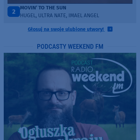
LEGENDARY LOVERS (SAVE ME)
3
KATY PERRY & CHIEF KEEF
Głosuj na swoje ulubione utwory!
PODCASTY WEEKEND FM