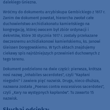
dalekiego Gniezna.
Wróćmy do dokumentu arcybiskupa Gembickiego z 1617 r.
Zanim ów dokument powstał, hierarcha zwołał całe
duchowieństwo archidiakonatu kamieńskiego na
kongregację, której owocem był zbiór ordynacji i
dekretów, które 30 stycznia 1617 r. zostały przekazane
ówczesnemu archidiakonowi kamieńskiemu, ks. Janowi
Gleissen Doręgowskiemu. W tych aktach znajdujemy
ciekawy spis najróżniejszych przewinień duchownych z
tego terenu.
Dokument podzielono na dwie części: pierwsza, krótsza
nosi nazwę „Inhabiles sacerdotes”, czyli "Kapłani
niegodni" i zawiera pięć nazwisk. Druga, nieco dłuższa,
nazwana została „Poenas contra exscessivos sacerdotes”,
czyli „Kary na występnych kapłanów”. Tu zawarto 15
nazwisk.
Słuchaj odcinka: