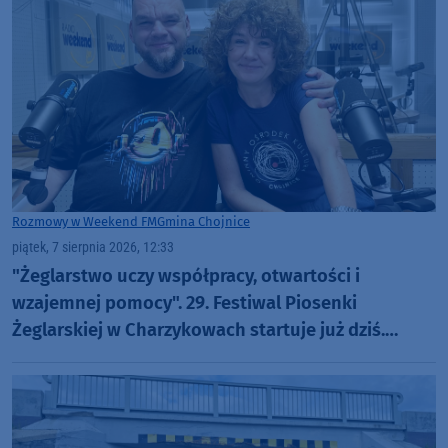
Rozmowy w Weekend FM
Gmina Chojnice
piątek, 7 sierpnia 2026, 12:33
"Żeglarstwo uczy współpracy, otwartości i
wzajemnej pomocy". 29. Festiwal Piosenki
Żeglarskiej w Charzykowach startuje już dziś.
Szanty, gwiazdy i wyjątkowa atmosfera (ROZMOWA)