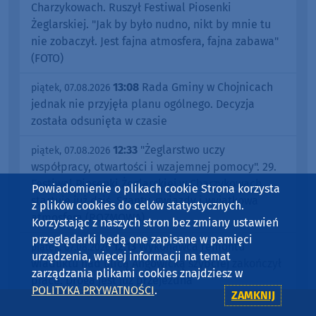
Charzykowach. Ruszył Festiwal Piosenki
Żeglarskiej. "Jak by było nudno, nikt by mnie tu
nie zobaczył. Jest fajna atmosfera, fajna zabawa"
(FOTO)
13:08
Rada Gminy w Chojnicach
piątek, 07.08.2026
jednak nie przyjęła planu ogólnego. Decyzja
została odsunięta w czasie
12:33
"Żeglarstwo uczy
piątek, 07.08.2026
współpracy, otwartości i wzajemnej pomocy". 29.
Festiwal Piosenki Żeglarskiej w Charzykowach
Powiadomienie o plikach cookie Strona korzysta
startuje już dziś. Szanty, gwiazdy i wyjątkowa
z plików cookies do celów statystycznych.
atmosfera (ROZMOWA)
Korzystając z naszych stron bez zmiany ustawień
przeglądarki będą one zapisane w pamięci
12:13
Wykonawca remontu
piątek, 07.08.2026
urządzenia, więcej informacji na temat
wiaduktu nad ulicą Angowicką szybciej zakończył
zarządzania plikami cookies znajdziesz w
prace. Droga jest już przejezdna
POLITYKA PRYWATNOŚCI
.
ZAMKNIJ
09:36
Władze gminy Chojnice
piątek, 07.08.2026