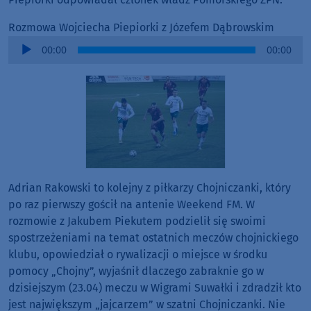
Rozmowa Wojciecha Piepiorki z Józefem Dąbrowskim
Audio
00:00
00:00
Player
Adrian Rakowski to kolejny z piłkarzy Chojniczanki, który
po raz pierwszy gościł na antenie Weekend FM. W
rozmowie z Jakubem Piekutem podzielił się swoimi
spostrzeżeniami na temat ostatnich meczów chojnickiego
klubu, opowiedział o rywalizacji o miejsce w środku
pomocy „Chojny”, wyjaśnił dlaczego zabraknie go w
dzisiejszym (23.04) meczu w Wigrami Suwałki i zdradził kto
jest największym „jajcarzem” w szatni Chojniczanki. Nie