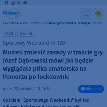
I'm So Excited
The Pointer Sisters
Wakacyjny weekend pełen muzyki
Weekend FM
GRAMY
SPORT
CHOJNICE
Sportowy Weekend nr 128
Musieli zmienić zasady w trakcie gry.
Józef Dąbrowski mówi jak będzie
wyglądała piłka amatorska na
Pomorzu po lockdownie
piątek, 23 kwietnia 2021, 16:57
Udostępnij
Gościem "Sportowego Weekendu" był też