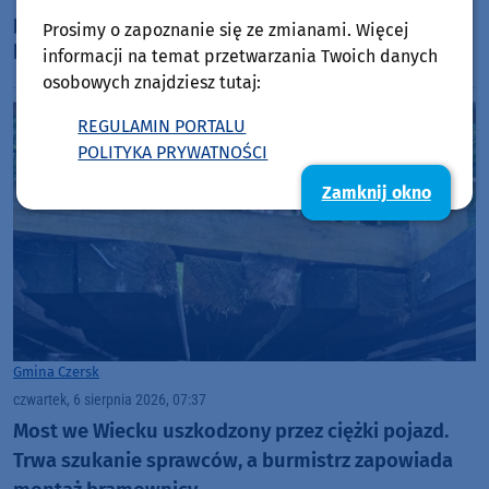
pastorówki w Kosobudach. Odnowa zabytku
Prosimy o zapoznanie się ze zmianami. Więcej
kosztuje ponad 1 mln zł
informacji na temat przetwarzania Twoich danych
osobowych znajdziesz tutaj:
REGULAMIN PORTALU
POLITYKA PRYWATNOŚCI
Zamknij okno
Gmina Czersk
czwartek, 6 sierpnia 2026, 07:37
Most we Wiecku uszkodzony przez ciężki pojazd.
Trwa szukanie sprawców, a burmistrz zapowiada