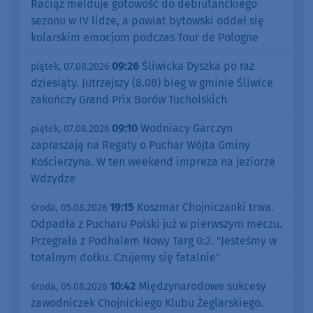
Raciąż melduje gotowość do debiutanckiego
sezonu w IV lidze, a powiat bytowski oddał się
kolarskim emocjom podczas Tour de Pologne
09:26
Śliwicka Dyszka po raz
piątek, 07.08.2026
dziesiąty. Jutrzejszy (8.08) bieg w gminie Śliwice
zakończy Grand Prix Borów Tucholskich
09:10
Wodniacy Garczyn
piątek, 07.08.2026
zapraszają na Regaty o Puchar Wójta Gminy
Kościerzyna. W ten weekend impreza na jeziorze
Wdzydze
19:15
Koszmar Chojniczanki trwa.
środa, 05.08.2026
Odpadła z Pucharu Polski już w pierwszym meczu.
Przegrała z Podhalem Nowy Targ 0:2. "Jesteśmy w
totalnym dołku. Czujemy się fatalnie"
10:42
Międzynarodowe sukcesy
środa, 05.08.2026
zawodniczek Chojnickiego Klubu Żeglarskiego.