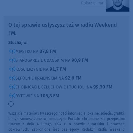
Pokaż e-mail
O tej sprawie usłyszysz też w radiu Weekend
FM.
Słuchaj w:
87,8 FM
MIASTKU NA
90,9 FM
STAROGARDZIE GDAŃSKIM NA
91,7 FM
KOŚCIERZYNIE NA
92,6 FM
SĘPÓLNIE KRAJEŃSKIM NA
99,30 FM
CHOJNICACH, CZŁUCHOWIE I TUCHOLI NA
105,8 FM
BYTOWIE NA
Wszelkie materiały (w szczególności informacje lokalne, zdjęcia, grafiki,
filmy) zamieszczone w niniejszym Portalu chronione są przepisami
ustawy z dnia 4 lutego 1994 r. o prawie autorskim i prawach
pokrewnych. Zabronione jest bez zgody Redakcji Radia Weekend