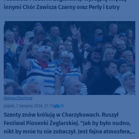
innymi Chór Zawisza Czarny oraz Perły i Łotry
Gmina Chojnice
piątek, 7 sierpnia 2026, 21:15
50
Szanty znów królują w Charzykowach. Ruszył
Festiwal Piosenki Żeglarskiej. "Jak by było nudno,
nikt by mnie tu nie zobaczył. Jest fajna atmosfera,