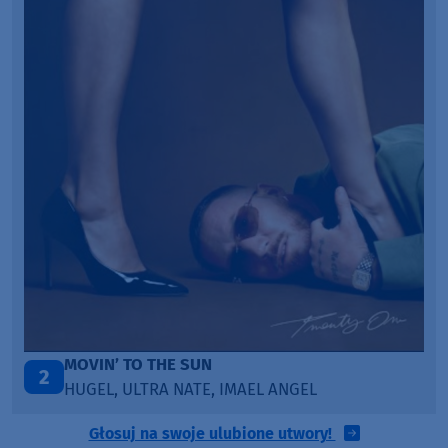
LEGENDARY LOVERS (SAVE ME)
3
KATY PERRY & CHIEF KEEF
Głosuj na swoje ulubione utwory!