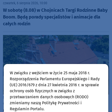
czwartek, 6 sierpnia 2026, 10:00
W sobotę (8.08) w Chojnicach Targi Rodzinne Baby
Boom. Będą porady specjalistów i animacje dla
całych rodzin
W związku z wejściem w życie 25 maja 2018 r.
Rozporządzenia Parlamentu Europejskiego i Rady
(UE) 2016/679 z dnia 27 kwietnia 2016 r. w sprawie
ochrony osób fizycznych w związku z
przetwarzaniem danych osobowych (RODO)
Gmina Brusy
zmieniamy naszą Politykę Prywatności i
czwartek, 6 sierpnia 2026, 09:01
Regulamin Portalu.
Gmina Brusy remontuje budynek dawnej