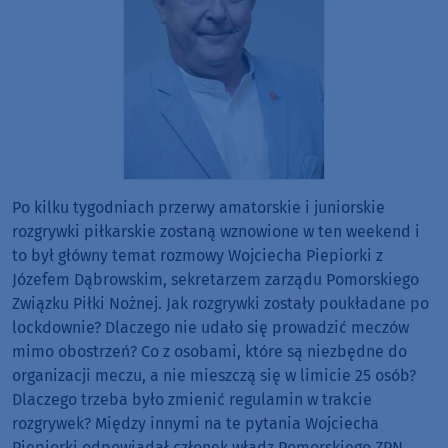
Po kilku tygodniach przerwy amatorskie i juniorskie
rozgrywki piłkarskie zostaną wznowione w ten weekend i
to był główny temat rozmowy Wojciecha Piepiorki z
Józefem Dąbrowskim, sekretarzem zarządu Pomorskiego
Związku Piłki Nożnej. Jak rozgrywki zostały poukładane po
lockdownie? Dlaczego nie udało się prowadzić meczów
mimo obostrzeń? Co z osobami, które są niezbędne do
organizacji meczu, a nie mieszczą się w limicie 25 osób?
Dlaczego trzeba było zmienić regulamin w trakcie
rozgrywek? Między innymi na te pytania Wojciecha
Piepiorki odpowiadał członek władz Pomorskiego ZPN.