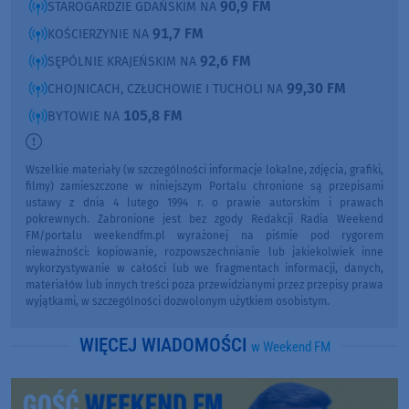
90,9 FM
STAROGARDZIE GDAŃSKIM NA
91,7 FM
KOŚCIERZYNIE NA
92,6 FM
SĘPÓLNIE KRAJEŃSKIM NA
99,30 FM
CHOJNICACH, CZŁUCHOWIE I TUCHOLI NA
105,8 FM
BYTOWIE NA
Wszelkie materiały (w szczególności informacje lokalne, zdjęcia, grafiki,
filmy) zamieszczone w niniejszym Portalu chronione są przepisami
ustawy z dnia 4 lutego 1994 r. o prawie autorskim i prawach
pokrewnych. Zabronione jest bez zgody Redakcji Radia Weekend
FM/portalu weekendfm.pl wyrażonej na piśmie pod rygorem
nieważności: kopiowanie, rozpowszechnianie lub jakiekolwiek inne
wykorzystywanie w całości lub we fragmentach informacji, danych,
materiałów lub innych treści poza przewidzianymi przez przepisy prawa
wyjątkami, w szczególności dozwolonym użytkiem osobistym.
WIĘCEJ WIADOMOŚCI
w Weekend FM