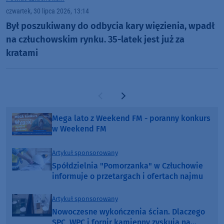
czwartek, 30 lipca 2026, 13:14
Był poszukiwany do odbycia kary więzienia, wpadł
na człuchowskim rynku. 35-latek jest już za
kratami
Poprzednia strona
Następna strona
Mega lato z Weekend FM - poranny konkurs
w Weekend FM
Artykuł sponsorowany
Spółdzielnia "Pomorzanka" w Człuchowie
informuje o przetargach i ofertach najmu
Artykuł sponsorowany
Nowoczesne wykończenia ścian. Dlaczego
SPC, WPC i fornir kamienny zyskują na