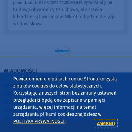
11:25
RDOŚ zgadza się na
poniedziałek, 03.08.2026
budowę obwodnicy Człuchowa, ale stawia
kilkadziesiąt warunków. Wkrótce będzie decyzja
środowiskowa
WIADOMOŚCI
Powiadomienie o plikach cookie Strona korzysta
BYTÓW
z plików cookies do celów statystycznych.
Korzystając z naszych stron bez zmiany ustawień
CHOJNICE
przeglądarki będą one zapisane w pamięci
CZŁUCHÓW
urządzenia, więcej informacji na temat
KOŚCIERZYNA
zarządzania plikami cookies znajdziesz w
SĘPÓLNO KRAJEŃSKIE
POLITYKA PRYWATNOŚCI
.
ZAMKNIJ
STAROGARD GDAŃSKI