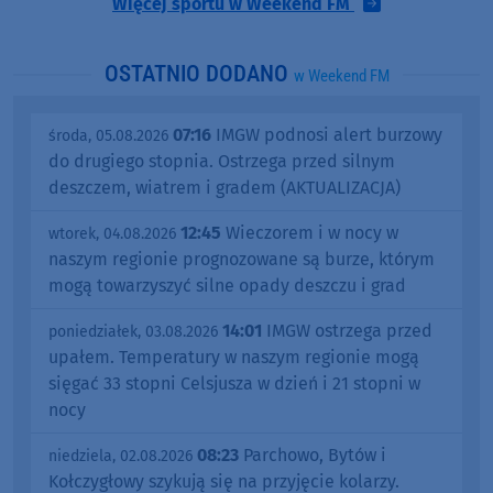
Więcej sportu w Weekend FM
OSTATNIO DODANO
w Weekend FM
07:16
IMGW podnosi alert burzowy
środa, 05.08.2026
do drugiego stopnia. Ostrzega przed silnym
deszczem, wiatrem i gradem (AKTUALIZACJA)
12:45
Wieczorem i w nocy w
wtorek, 04.08.2026
naszym regionie prognozowane są burze, którym
mogą towarzyszyć silne opady deszczu i grad
14:01
IMGW ostrzega przed
poniedziałek, 03.08.2026
upałem. Temperatury w naszym regionie mogą
sięgać 33 stopni Celsjusza w dzień i 21 stopni w
nocy
08:23
Parchowo, Bytów i
niedziela, 02.08.2026
Kołczygłowy szykują się na przyjęcie kolarzy.