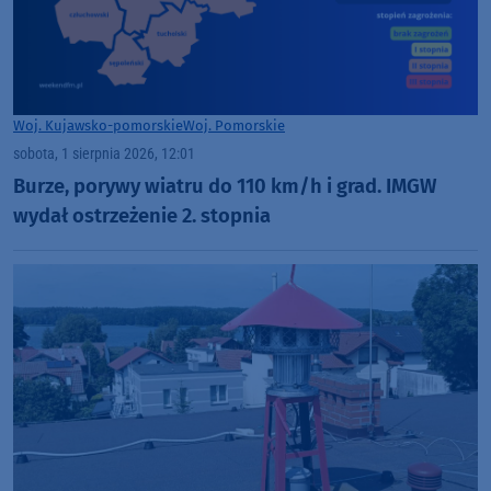
Woj. Kujawsko-pomorskie
Woj. Pomorskie
sobota, 1 sierpnia 2026, 12:01
Burze, porywy wiatru do 110 km/h i grad. IMGW
wydał ostrzeżenie 2. stopnia