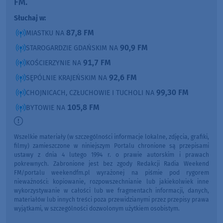
FM.
Słuchaj w:
87,8 FM
MIASTKU NA
90,9 FM
STAROGARDZIE GDAŃSKIM NA
91,7 FM
KOŚCIERZYNIE NA
92,6 FM
SĘPÓLNIE KRAJEŃSKIM NA
99,30 FM
CHOJNICACH, CZŁUCHOWIE I TUCHOLI NA
105,8 FM
BYTOWIE NA
Wszelkie materiały (w szczególności informacje lokalne, zdjęcia, grafiki,
filmy) zamieszczone w niniejszym Portalu chronione są przepisami
ustawy z dnia 4 lutego 1994 r. o prawie autorskim i prawach
pokrewnych. Zabronione jest bez zgody Redakcji Radia Weekend
FM/portalu weekendfm.pl wyrażonej na piśmie pod rygorem
nieważności: kopiowanie, rozpowszechnianie lub jakiekolwiek inne
wykorzystywanie w całości lub we fragmentach informacji, danych,
materiałów lub innych treści poza przewidzianymi przez przepisy prawa
wyjątkami, w szczególności dozwolonym użytkiem osobistym.