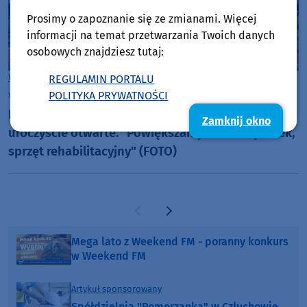
Prosimy o zapoznanie się ze zmianami. Więcej
informacji na temat przetwarzania Twoich danych
osobowych znajdziesz tutaj:
Woj. Pomorskie
REGULAMIN PORTALU
POLITYKA PRYWATNOŚCI
wtorek, 21 lipca 2026, 11:37
10
Kaszubskie Centrum Senioralne w Dzierżążnie
Zamknij okno
uroczyście otwarte. "Powiększamy tam bazę łóżek,
sprzęt rehabilitacyjny" (FOTO)
Poprzednia strona
Następna strona
Mega lato z Weekend FM - poranny konkurs
w Weekend FM
Artykuł sponsorowany
Spółdzielnia "Pomorzanka" w Człuchowie