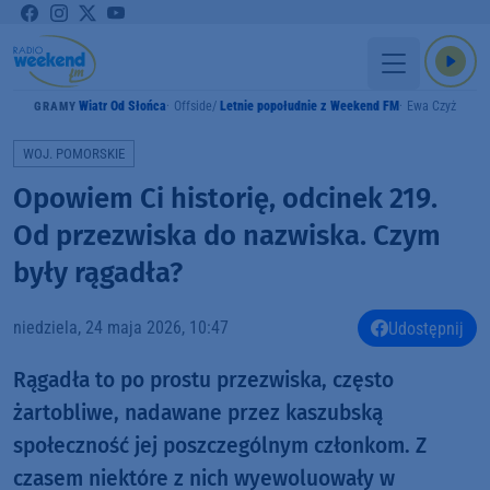
Wiatr Od Słońca
Offside
Letnie popołudnie z Weekend FM
Ewa Czyż
GRAMY
WOJ. POMORSKIE
Opowiem Ci historię, odcinek 219.
Od przezwiska do nazwiska. Czym
były rągadła?
niedziela, 24 maja 2026, 10:47
Udostępnij
Rągadła to po prostu przezwiska, często
żartobliwe, nadawane przez kaszubską
społeczność jej poszczególnym członkom. Z
czasem niektóre z nich wyewoluowały w