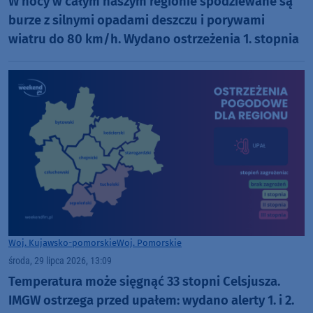
W nocy w całym naszym regionie spodziewane są
burze z silnymi opadami deszczu i porywami
wiatru do 80 km/h. Wydano ostrzeżenia 1. stopnia
Woj. Kujawsko-pomorskie
Woj. Pomorskie
środa, 29 lipca 2026, 13:09
Temperatura może sięgnąć 33 stopni Celsjusza.
IMGW ostrzega przed upałem: wydano alerty 1. i 2.