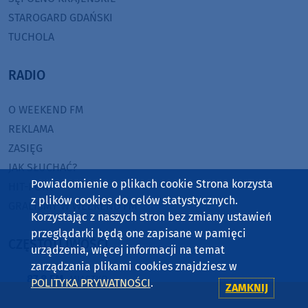
STAROGARD GDAŃSKI
TUCHOLA
RADIO
O WEEKEND FM
REKLAMA
ZASIĘG
JAK SŁUCHAĆ?
Powiadomienie o plikach cookie Strona korzysta
HIT-PORT
z plików cookies do celów statystycznych.
GRALIŚMY W WEEKEND FM
Korzystając z naszych stron bez zmiany ustawień
przeglądarki będą one zapisane w pamięci
CZĘSTOTLIWOŚCI
urządzenia, więcej informacji na temat
zarządzania plikami cookies znajdziesz w
87,8 FM
MIASTKO
POLITYKA PRYWATNOŚCI
.
ZAMKNIJ
90,9 FM
STAROGARD GDAŃSKI