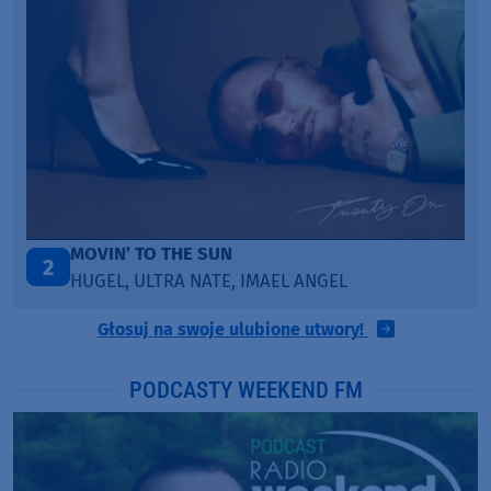
TAŃCZ!
3
BLETKA
Głosuj na swoje ulubione utwory!
PODCASTY WEEKEND FM