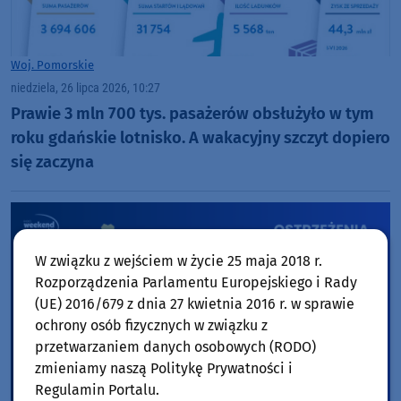
Woj. Pomorskie
niedziela, 26 lipca 2026, 10:27
Prawie 3 mln 700 tys. pasażerów obsłużyło w tym
roku gdańskie lotnisko. A wakacyjny szczyt dopiero
się zaczyna
W związku z wejściem w życie 25 maja 2018 r.
Rozporządzenia Parlamentu Europejskiego i Rady
(UE) 2016/679 z dnia 27 kwietnia 2016 r. w sprawie
ochrony osób fizycznych w związku z
przetwarzaniem danych osobowych (RODO)
zmieniamy naszą Politykę Prywatności i
Regulamin Portalu.