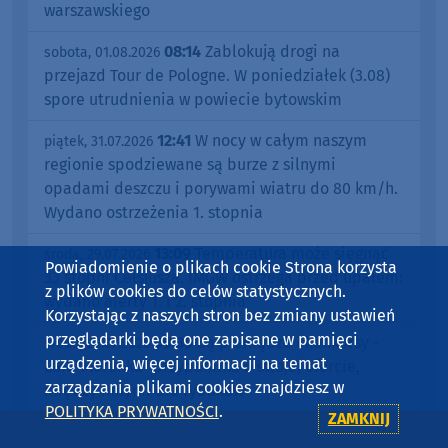
warszawskiego
08:14
Zablokują drogi na
sobota, 01.08.2026
przejazd Tour de Pologne. W poniedziałek (3.08)
spore utrudnienia w powiecie bytowskim
12:41
W nocy w całym naszym
piątek, 31.07.2026
regionie spodziewane są burze z silnymi
opadami deszczu i porywami wiatru do 80 km/h.
Wydano ostrzeżenia 1. stopnia
13:09
Temperatura może sięgnąć
środa, 29.07.2026
Powiadomienie o plikach cookie Strona korzysta
33 stopni Celsjusza. IMGW ostrzega przed upałem:
z plików cookies do celów statystycznych.
wydano alerty 1. i 2. stopnia
Korzystając z naszych stron bez zmiany ustawień
przeglądarki będą one zapisane w pamięci
09:39
Są pieniądze i konkursy -
środa, 29.07.2026
urządzenia, więcej informacji na temat
LGR "Morenka" przypomina o swojej ofercie,
zarządzania plikami cookies znajdziesz w
między innymi dla rybaków
POLITYKA PRYWATNOŚCI
.
ZAMKNIJ