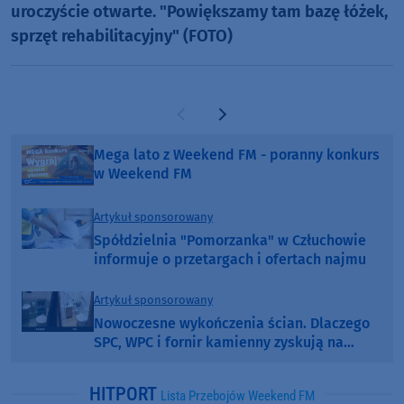
uroczyście otwarte. "Powiększamy tam bazę łóżek,
sprzęt rehabilitacyjny" (FOTO)
Poprzednia strona
Następna strona
Mega lato z Weekend FM - poranny konkurs
w Weekend FM
Artykuł sponsorowany
Spółdzielnia "Pomorzanka" w Człuchowie
informuje o przetargach i ofertach najmu
Artykuł sponsorowany
Nowoczesne wykończenia ścian. Dlaczego
SPC, WPC i fornir kamienny zyskują na
popularności?
HITPORT
Lista Przebojów Weekend FM