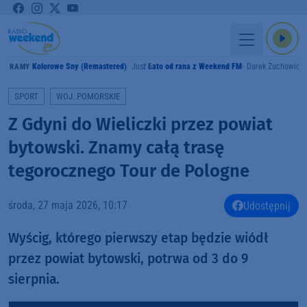
Kolorowe Sny (Remastered)
Just 5
Lato od rana z Weekend FM
Darek Żuchowicz
GRAMY
SPORT
WOJ. POMORSKIE
Z Gdyni do Wieliczki przez powiat
bytowski. Znamy całą trasę
tegorocznego Tour de Pologne
środa, 27 maja 2026, 10:17
Udostępnij
Wyścig, którego pierwszy etap będzie wiódł
przez powiat bytowski, potrwa od 3 do 9
sierpnia.