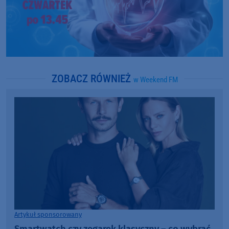
ZOBACZ RÓWNIEŻ
w Weekend FM
Artykuł sponsorowany
Smartwatch czy zegarek klasyczny – co wybrać