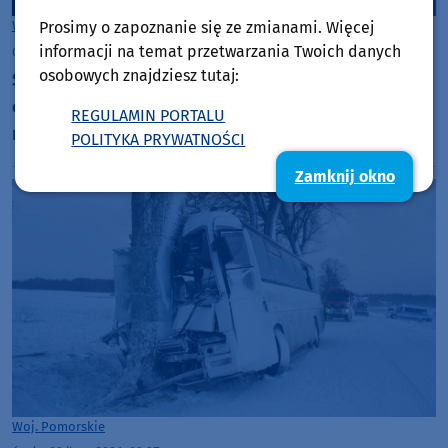
Prosimy o zapoznanie się ze zmianami. Więcej
Woj. Kujawsko-pomorskie
Woj. Pomorskie
informacji na temat przetwarzania Twoich danych
czwartek, 23 lipca 2026, 06:58
osobowych znajdziesz tutaj:
Silny deszcz z burzami - są alerty 1. stopnia dla
całego regionu. Opady miejscami mają być obfite,
REGULAMIN PORTALU
możliwy jest też grad i silny wiatr w porywach do
POLITYKA PRYWATNOŚCI
65 km/h
Zamknij okno
Woj. Pomorskie