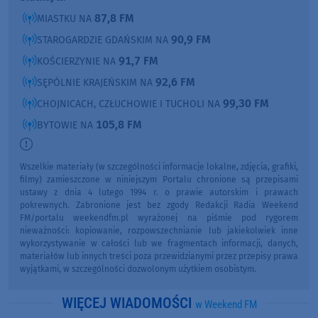
87,8 FM
MIASTKU NA
90,9 FM
STAROGARDZIE GDAŃSKIM NA
91,7 FM
KOŚCIERZYNIE NA
92,6 FM
SĘPÓLNIE KRAJEŃSKIM NA
99,30 FM
CHOJNICACH, CZŁUCHOWIE I TUCHOLI NA
105,8 FM
BYTOWIE NA
Wszelkie materiały (w szczególności informacje lokalne, zdjęcia, grafiki,
filmy) zamieszczone w niniejszym Portalu chronione są przepisami
ustawy z dnia 4 lutego 1994 r. o prawie autorskim i prawach
pokrewnych. Zabronione jest bez zgody Redakcji Radia Weekend
FM/portalu weekendfm.pl wyrażonej na piśmie pod rygorem
nieważności: kopiowanie, rozpowszechnianie lub jakiekolwiek inne
wykorzystywanie w całości lub we fragmentach informacji, danych,
materiałów lub innych treści poza przewidzianymi przez przepisy prawa
wyjątkami, w szczególności dozwolonym użytkiem osobistym.
WIĘCEJ WIADOMOŚCI
w Weekend FM