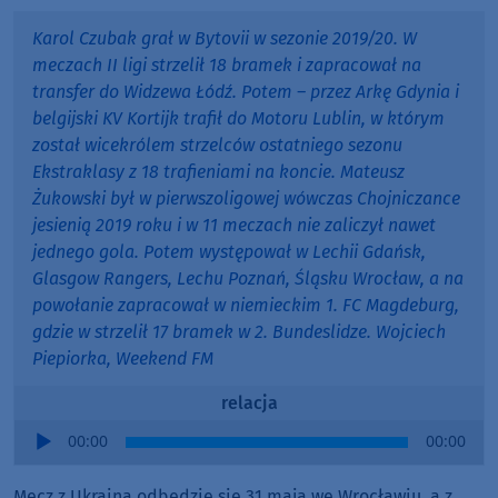
Karol Czubak grał w Bytovii w sezonie 2019/20. W
meczach II ligi strzelił 18 bramek i zapracował na
transfer do Widzewa Łódź. Potem – przez Arkę Gdynia i
belgijski KV Kortijk trafił do Motoru Lublin, w którym
został wicekrólem strzelców ostatniego sezonu
Ekstraklasy z 18 trafieniami na koncie. Mateusz
Żukowski był w pierwszoligowej wówczas Chojniczance
jesienią 2019 roku i w 11 meczach nie zaliczył nawet
jednego gola. Potem występował w Lechii Gdańsk,
Glasgow Rangers, Lechu Poznań, Śląsku Wrocław, a na
powołanie zapracował w niemieckim 1. FC Magdeburg,
gdzie w strzelił 17 bramek w 2. Bundeslidze. Wojciech
Piepiorka, Weekend FM
relacja
Audio
00:00
00:00
Player
Mecz z Ukrainą odbędzie się 31 maja we Wrocławiu, a z