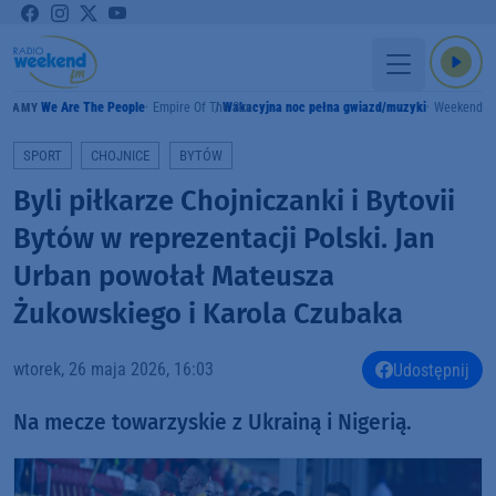
We Are The People
Empire Of The Sun
Wakacyjna noc pełna gwiazd/muzyki
Weekend F
GRAMY
SPORT
CHOJNICE
BYTÓW
Byli piłkarze Chojniczanki i Bytovii
Bytów w reprezentacji Polski. Jan
Urban powołał Mateusza
Żukowskiego i Karola Czubaka
wtorek, 26 maja 2026, 16:03
Udostępnij
Na mecze towarzyskie z Ukrainą i Nigerią.