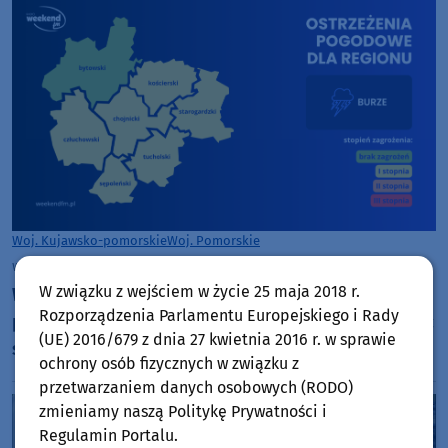
Woj. Kujawsko-pomorskie
Woj. Pomorskie
wtorek, 4 sierpnia 2026, 12:45
W związku z wejściem w życie 25 maja 2018 r.
Wieczorem i w nocy w naszym regionie
Rozporządzenia Parlamentu Europejskiego i Rady
prognozowane są burze, którym mogą towarzyszyć
(UE) 2016/679 z dnia 27 kwietnia 2016 r. w sprawie
silne opady deszczu i grad
ochrony osób fizycznych w związku z
przetwarzaniem danych osobowych (RODO)
zmieniamy naszą Politykę Prywatności i
Regulamin Portalu.