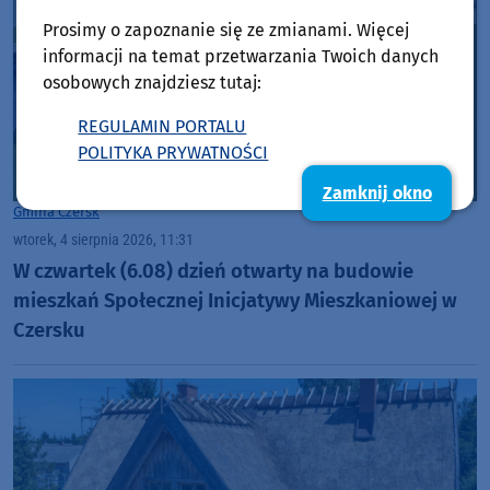
Prosimy o zapoznanie się ze zmianami. Więcej
informacji na temat przetwarzania Twoich danych
osobowych znajdziesz tutaj:
REGULAMIN PORTALU
POLITYKA PRYWATNOŚCI
Zamknij okno
Gmina Czersk
wtorek, 4 sierpnia 2026, 11:31
W czwartek (6.08) dzień otwarty na budowie
mieszkań Społecznej Inicjatywy Mieszkaniowej w
Czersku