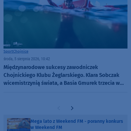
Sport
Chojnice
środa, 5 sierpnia 2026, 10:42
Międzynarodowe sukcesy zawodniczek
Chojnickiego Klubu Żeglarskiego. Klara Sobczak
wicemistrzynią świata, a Basia Gmurek trzecia w
Europie. "Rewelacyjny wynik"
Poprzednia strona
Następna strona
Mega lato z Weekend FM - poranny konkurs
w Weekend FM