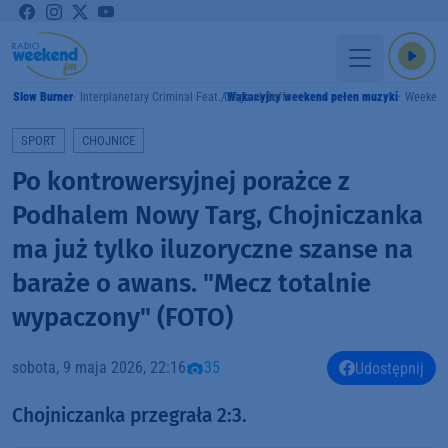
Slow Burner
Interplanetary Criminal Feat. Original Coffe
Wakacyjny weekend pełen muzyki
Weeken
MY
SPORT
CHOJNICE
Po kontrowersyjnej porażce z
Podhalem Nowy Targ, Chojniczanka
ma już tylko iluzoryczne szanse na
baraże o awans. "Mecz totalnie
wypaczony" (FOTO)
sobota, 9 maja 2026, 22:16
35
Udostępnij
Chojniczanka przegrała 2:3.