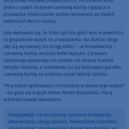
Do przerwy Podhale prowadziło 2:0. Po zmianie stron
jeden z rywali otrzymał czerwoną kartkę i grająca w
przewadze Chojniczanka szybko wyrównała po dwóch
trafieniach Marcin Koziny.
Gdy wydawało się, że trzeci gol dla gości wisi w powietrzu,
to gospodarze wyszli na prowadzenie. Na domiar złego
siły się wyrównały, bo drugą żółtą i – w konsekwencji –
czerwoną kartkę obejrzał Rafał Majtyka. Z powodu
rzekomego spalonego nie została też uznana bramka
Patryka Olejnika, a dodatkowo już po końcowym gwizdku
czerwoną kartkę za protesty ujrzał Valerijs Sabala.
"Przy takim sędziowaniu nie byliśmy w stanie tego wygrać"
- nie gryzł się w język trener Marek Brzozowski. Pracę
arbitrów nazwał skandalem.
Przegrywając 2:0 do przerwy, ogromna motywacja,
determinacja całego zespołu. Pokazaliśmy charakter,
ale też jakość. Wyrównaliśmy. Nawet przy bramce, po