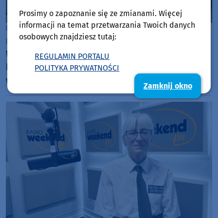
Prosimy o zapoznanie się ze zmianami. Więcej
informacji na temat przetwarzania Twoich danych
Gmina Chojnice
osobowych znajdziesz tutaj:
piątek, 7 sierpnia 2026, 09:36
Władze gminy Chojnice podpisały umowę na
REGULAMIN PORTALU
kontynuację ścieżki rowerowej przy drodze
POLITYKA PRYWATNOŚCI
wojewódzkiej 212. Część miejska już powstaje
Zamknij okno