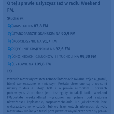
O tej sprawie usłyszysz też w radiu Weekend
FM.
Słuchaj w:
87,8 FM
MIASTKU NA
90,9 FM
STAROGARDZIE GDAŃSKIM NA
91,7 FM
KOŚCIERZYNIE NA
92,6 FM
SĘPÓLNIE KRAJEŃSKIM NA
99,30 FM
CHOJNICACH, CZŁUCHOWIE I TUCHOLI NA
105,8 FM
BYTOWIE NA
Wszelkie materiały (w szczególności informacje lokalne, zdjęcia, grafiki,
filmy) zamieszczone w niniejszym Portalu chronione są przepisami
ustawy z dnia 4 lutego 1994 r. o prawie autorskim i prawach
pokrewnych. Zabronione jest bez zgody Redakcji Radia Weekend
FM/portalu weekendfm.pl wyrażonej na piśmie pod rygorem
nieważności: kopiowanie, rozpowszechnianie lub jakiekolwiek inne
wykorzystywanie w całości lub we fragmentach informacji, danych,
materiałów lub innych treści poza przewidzianymi przez przepisy prawa