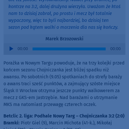
kontrze na 3:2, dalej drużyna wierzyła. Uważam że ktoś
nam to dzisiaj zabrał, po prostu i mecz był totalnie
wypaczony, więc to byli najbardziej, bo dzisiaj ten
sezon pod kątem walki o marzenia dla nas się kończy.
Marek Brzozowski
Audio
00:00
00:00
Player
Porażka w Nowym Targu powoduje, że na trzy kolejki przed
końcem sezonu Chojniczanka jest bliżej spadku niż
awansu. Po sobotnich (9.05) spotkaniach do strefy baraży
o awans traci sześć punktów, a zajmujący szóste miejsce
Śląsk II Wrocław otrzyma jeszcze punkty walkowerem za
mecz z GKS-em Jastrzębie. Nad barażami o utrzymanie
MKS ma natomiast przewagę czterech oczek.
Betclic 2. liga: Podhale Nowy Targ – Chojniczanka 3:2 (2:0)
Bramki:
Piotr Giel (9), Marcin Michota (41-k.), Mikołaj