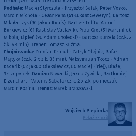
Lipień (78) - Marcin Kozina x 2 (55, 61).
Podhale:
Maciej Styrczula - Krzysztof Salak, Peter Vosko,
Marcin Michota - Cesar Pena (61 Łukasz Seweryn), Bartosz
Mikołajczyk (90 Jakub Rubiś), Bartosz Lelito, Antoni
Burkiewicz (61 Rastislav Vaclavik), Piotr Giel (51 Marcinho),
Mikołaj Lipień (90 Adam Chojecki) - Bartosz Kurzeja (cz.k. 2
ż.k. 48 min).
Trener:
Tomasz Kuźma.
Chojniczanka:
Damian Primel - Patryk Olejnik, Rafał
Majtyka (cz.k. 2 x ż.k. 83 min), Maksymilian Tkocz - Adrian
Kacerik (62 Jakub Oleksiewicz, 86 Maciej Firlej), Błażej
Szczepanek, Damian Nowacki, Jakub Żywicki, Bartłomiej
Eizenchart - Valerijs Sabala (cz.k. 2 x ż.k. po meczu),
Marcin Kozina.
Trener:
Marek Brzozowski.
Wojciech Piepiorka
Pokaż e-mail