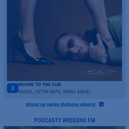
LEGENDARY LOVERS (SAVE ME)
3
KATY PERRY & CHIEF KEEF
Głosuj na swoje ulubione utwory!
PODCASTY WEEKEND FM