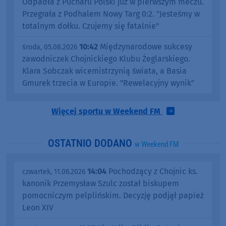
Odpadła z Pucharu Polski już w pierwszym meczu.
Przegrała z Podhalem Nowy Targ 0:2. "Jesteśmy w
totalnym dołku. Czujemy się fatalnie"
10:42
Międzynarodowe sukcesy
środa, 05.08.2026
zawodniczek Chojnickiego Klubu Żeglarskiego.
Klara Sobczak wicemistrzynią świata, a Basia
Gmurek trzecia w Europie. "Rewelacyjny wynik"
Więcej sportu w Weekend FM
OSTATNIO DODANO
w Weekend FM
14:04
Pochodzący z Chojnic ks.
czwartek, 11.06.2026
kanonik Przemysław Szulc został biskupem
pomocniczym pelplińskim. Decyzję podjął papież
Leon XIV