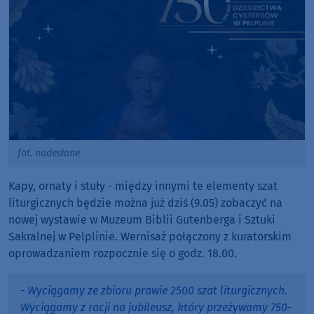
fot. nadesłane
Kapy, ornaty i stuły - między innymi te elementy szat
liturgicznych będzie można już dziś (9.05) zobaczyć na
nowej wystawie w Muzeum Biblii Gutenberga i Sztuki
Sakralnej w Pelplinie. Wernisaż połączony z kuratorskim
oprowadzaniem rozpocznie się o godz. 18.00.
- Wyciągamy ze zbioru prawie 2500 szat liturgicznych.
Wyciągamy z racji na jubileusz, który przeżywamy 750-