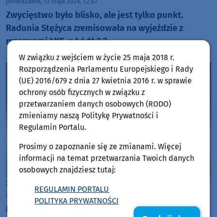
poniedziałek, 13 maja 2024, 12:07
Zwycięstwo było blisko, ale jest tylko punkt.
Radunia Stężyca zremisowała na wyjeździe z
rezerwami ŁKS-u Łódź 2:2
W związku z wejściem w życie 25 maja 2018 r.
Rozporządzenia Parlamentu Europejskiego i Rady
(UE) 2016/679 z dnia 27 kwietnia 2016 r. w sprawie
ochrony osób fizycznych w związku z
przetwarzaniem danych osobowych (RODO)
zmieniamy naszą Politykę Prywatności i
Regulamin Portalu.
Prosimy o zapoznanie się ze zmianami. Więcej
informacji na temat przetwarzania Twoich danych
osobowych znajdziesz tutaj:
Sport
Powiat Tczewski
REGULAMIN PORTALU
środa, 8 maja 2024, 13:48
POLITYKA PRYWATNOŚCI
Radunia Stężyca wypisała się z walki o awans na