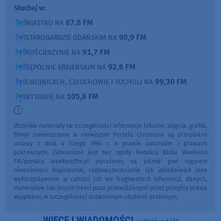
Słuchaj w:
87,8 FM
MIASTKU NA
90,9 FM
STAROGARDZIE GDAŃSKIM NA
91,7 FM
KOŚCIERZYNIE NA
92,6 FM
SĘPÓLNIE KRAJEŃSKIM NA
99,30 FM
CHOJNICACH, CZŁUCHOWIE I TUCHOLI NA
105,8 FM
BYTOWIE NA
Wszelkie materiały (w szczególności informacje lokalne, zdjęcia, grafiki,
filmy) zamieszczone w niniejszym Portalu chronione są przepisami
ustawy z dnia 4 lutego 1994 r. o prawie autorskim i prawach
pokrewnych. Zabronione jest bez zgody Redakcji Radia Weekend
FM/portalu weekendfm.pl wyrażonej na piśmie pod rygorem
nieważności: kopiowanie, rozpowszechnianie lub jakiekolwiek inne
wykorzystywanie w całości lub we fragmentach informacji, danych,
materiałów lub innych treści poza przewidzianymi przez przepisy prawa
wyjątkami, w szczególności dozwolonym użytkiem osobistym.
WIĘCEJ WIADOMOŚCI