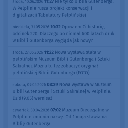
11:27
Nie tylko Biblia Gutenberga.
środa, 10.06.2026
W Pelplinie rusza projekt konserwacji i
digitalizacji Tabulatury Pelplińskiej
10:32
Opowiem Ci historię,
niedziela, 31.05.2026
odcinek 220. Dlaczego po niemal 600 latach druk
w Biblii Gutenberga wygląda jak nowy?
11:22
Nowa wystawa stała w
środa, 27.05.2026
pelplińskim Muzeum Biblii Gutenberga i Sztuki
Sakralnej. Można tu też zobaczyć oryginał
pelplińskiej Biblii Gutenberga (FOTO)
08:29
Nowa wystawa w Muzeum
sobota, 09.05.2026
Biblii Gutenberga i Sztuki Sakralnej w Pelplinie.
Dziś (9.05) wernisaż
07:02
Muzeum Diecezjalne w
czwartek, 30.04.2026
Pelplinie zmienia nazwę. Od 1 maja stawia na
Biblię Gutenberga