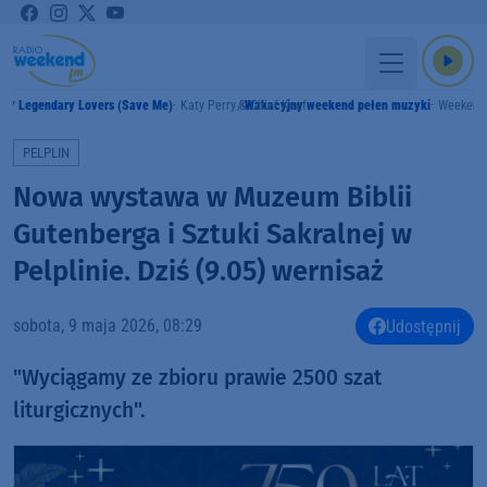
Legendary Lovers (Save Me)
Katy Perry & Chief Keef
Wakacyjny weekend pełen muzyki
Weekend
MY
PELPLIN
Nowa wystawa w Muzeum Biblii
Gutenberga i Sztuki Sakralnej w
Pelplinie. Dziś (9.05) wernisaż
sobota, 9 maja 2026, 08:29
Udostępnij
"Wyciągamy ze zbioru prawie 2500 szat
liturgicznych".