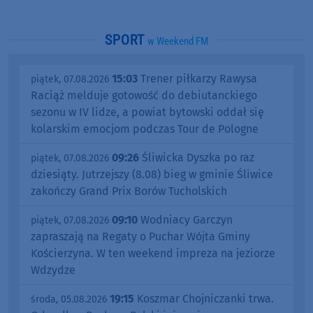
SPORT
w Weekend FM
15:03
Trener piłkarzy Rawysa
piątek, 07.08.2026
Raciąż melduje gotowość do debiutanckiego
sezonu w IV lidze, a powiat bytowski oddał się
kolarskim emocjom podczas Tour de Pologne
09:26
Śliwicka Dyszka po raz
piątek, 07.08.2026
dziesiąty. Jutrzejszy (8.08) bieg w gminie Śliwice
zakończy Grand Prix Borów Tucholskich
09:10
Wodniacy Garczyn
piątek, 07.08.2026
zapraszają na Regaty o Puchar Wójta Gminy
Kościerzyna. W ten weekend impreza na jeziorze
Wdzydze
19:15
Koszmar Chojniczanki trwa.
środa, 05.08.2026