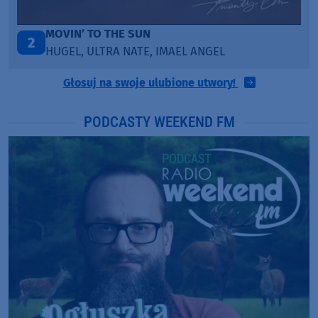
LEGENDARY LOVERS (SAVE ME)
3
KATY PERRY & CHIEF KEEF
Głosuj na swoje ulubione utwory!
PODCASTY WEEKEND FM