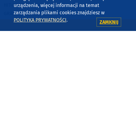
HIT-PORT
urządzenia, więcej informacji na temat
zarządzania plikami cookies znajdziesz w
GRALIŚMY W WEEKEND FM
POLITYKA PRYWATNOŚCI
.
ZAMKNIJ
CZĘSTOTLIWOŚCI
87,8 FM
MIASTKO
90,9 FM
STAROGARD GDAŃSKI
91,7 FM
KOŚCIERZYNA
92,6 FM
SĘPÓLNO KRAJEŃSKIE
99,3 FM
CHOJNICE, CZŁUCHÓW, TUCHOLA
105,8 FM
BYTÓW
KONTAKT
RADIO WEEKEND SP. Z O.O.
UL. JANA PAWŁA II 1B
89-600 CHOJNICE