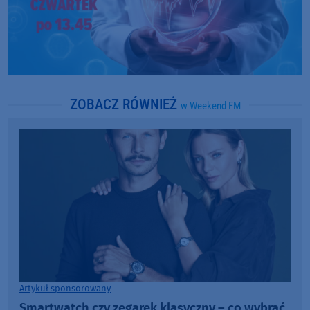
ZOBACZ RÓWNIEŻ
w Weekend FM
Artykuł sponsorowany
Smartwatch czy zegarek klasyczny – co wybrać