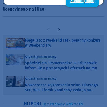
Zamknij okno
zaplecze Ekstraklasy. Nie złożyła wniosku
licencyjnego na I ligę
Poprzednia strona
Następna strona
Mega lato z Weekend FM - poranny konkurs
w Weekend FM
Artykuł sponsorowany
Spółdzielnia "Pomorzanka" w Człuchowie
informuje o przetargach i ofertach najmu
Artykuł sponsorowany
Nowoczesne wykończenia ścian. Dlaczego
SPC, WPC i fornir kamienny zyskują na
popularności?
HITPORT
Lista Przebojów Weekend FM