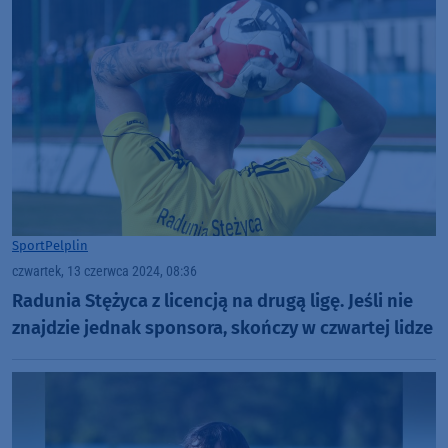
Sport
Pelplin
czwartek, 13 czerwca 2024, 08:36
Radunia Stężyca z licencją na drugą ligę. Jeśli nie
znajdzie jednak sponsora, skończy w czwartej lidze