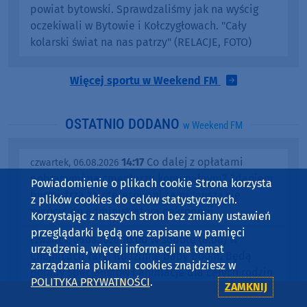
powiat bytowski. Sprawdzaliśmy jak na wyścig
oczekiwali w Bytowie i Kołczygłowach. "Cały
kolarski świat na nas patrzy" (RELACJE, FOTO)
Więcej sportu w Weekend FM
OSTATNIO DODANO
w Weekend FM
14:17
Co dalej z opłatami
czwartek, 06.08.2026
pobranymi na cmentarzu komunalnym? Zdaniem
Powiadomienie o plikach cookie Strona korzysta
burmistrza zainteresowani sami muszą się
z plików cookies do celów statystycznych.
zwrócić do administratora nekropolii
Korzystając z naszych stron bez zmiany ustawień
przeglądarki będą one zapisane w pamięci
10:00
W sobotę (8.08) w
czwartek, 06.08.2026
urządzenia, więcej informacji na temat
Chojnicach Targi Rodzinne Baby Boom. Będą
zarządzania plikami cookies znajdziesz w
porady specjalistów i animacje dla całych rodzin
POLITYKA PRYWATNOŚCI
.
ZAMKNIJ
09:01
Gmina Brusy remontuje
czwartek, 06.08.2026