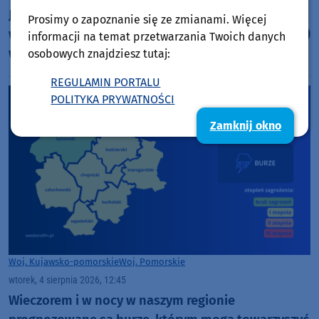
Jeszcze niedawno zakładał policyjny mundur. Dziś
Prosimy o zapoznanie się ze zmianami. Więcej
walczy o powrót do sprawności. W niedzielę (09.08)
informacji na temat przetwarzania Twoich danych
w Silnie Piknik Charytatywny dla Szymona
osobowych znajdziesz tutaj:
Golińskiego z Chojnic (ROZMOWA)
REGULAMIN PORTALU
POLITYKA PRYWATNOŚCI
Zamknij okno
Woj. Kujawsko-pomorskie
Woj. Pomorskie
wtorek, 4 sierpnia 2026, 12:45
Wieczorem i w nocy w naszym regionie