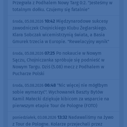
Przegrała z Podhalem Nowy Targ 0:2. "Jesteśmy w
totalnym dołku. Czujemy się fatalnie"
10:42
Międzynarodowe sukcesy
środa, 05.08.2026
zawodniczek Chojnickiego Klubu Żeglarskiego.
Klara Sobczak wicemistrzynią świata, a Basia
Gmurek trzecia w Europie. "Rewelacyjny wynik"
07:25
Po nokaucie w Nowym
środa, 05.08.2026
Sączu, Chojniczanka spróbuje się podnieść w
Nowym Targu. Dziś (5.08) mecz z Podhalem w
Pucharze Polski
06:48
"Nic więcej nie mógłbym
środa, 05.08.2026
sobie wymarzyć". Wychowanek Baszty Bytów
Kamil Małecki dziękuje kibicom za wsparcie na
pierwszym etapie Tour de Pologne (FOTO)
13:32
Nadawaliśmy na żywo
poniedziałek, 03.08.2026
z Tour de Pologne. Kolarze przejechali przez