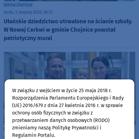
Gmina Chojnice
środa, 5 sierpnia 2026, 06:57
Ułańskie dziedzictwo utrwalone na ścianie szkoły.
W Nowej Cerkwi w gminie Chojnice powstał
patriotyczny mural
W związku z wejściem w życie 25 maja 2018 r.
Rozporządzenia Parlamentu Europejskiego i Rady
(UE) 2016/679 z dnia 27 kwietnia 2016 r. w sprawie
ochrony osób fizycznych w związku z
przetwarzaniem danych osobowych (RODO)
zmieniamy naszą Politykę Prywatności i
Rozmowy w Weekend FM
Chojnice
Regulamin Portalu.
wtorek, 4 sierpnia 2026, 14:00