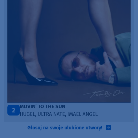
TAŃCZ!
3
BLETKA
Głosuj na swoje ulubione utwory!