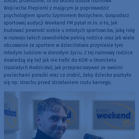
zostać przełożone, to do skutku doszła rozmowa
Wojciecha Piepiorki z mającym je poprowadzić
psychologiem sportu Szymonem Borzychem. Gospodarz
sportowej audycji Weekend FM pytał m.in. o to, jak
budować pewność siebie u młodych sportowców, jaką rolę
w rozwoju takich zawodników pełnią rodzice oraz jak wiele
obcowanie ze sportem w dzieciństwie przyniesie tym
młodym ludziom w dorosłym życiu. Z tej rozmowy rodzice
dowiedzą się też jak nie trafić do KOR-u (Komitetu
Oszalałych Rodziców), jak przepracowywać ze swoimi
pociechami porażki oraz co zrobić, żeby dziecko pozbyło
się np. strachu przed strzelaniem rzutu karnego.