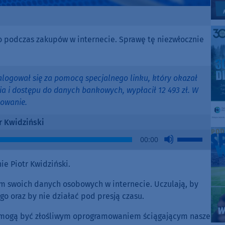
ego podczas zakupów w internecie. Sprawę tę niezwłocznie
alogował się za pomocą specjalnego linku, który okazał
a i dostępu do danych bankowych, wypłacił 12 493 zł. W
powanie.
r Kwidziński
Use
00:00
Up/Down
Arrow
e Piotr Kwidziński.
keys
to
iem swoich danych osobowych w internecie. Uczulają, by
increase
 oraz by nie działać pod presją czasu.
or
óre mogą być złośliwym oprogramowaniem ściągającym nasze
decrease