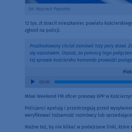
fot. Wojciech Pepiorka
12 tys. zł stracił mieszkaniec powiatu kościerski
zgłosił na policji.
Poszkodowany chciał zamówić trzy pary drzwi. Z
się oszustwem. Oszust, za pomocą tego połączeni
tej sprawie kościerska komenda prowadzi postę
Piot
Audio
00:00
Player
Mówi Weekend FM oficer prasowy KPP w Kościerzyni
Policjanci apelują i przestrzegają przed wysyłan
weryfikować tożsamość rozmówcy lub sprzedającego
Ważne też, by nie klikać w podejrzane linki, kt