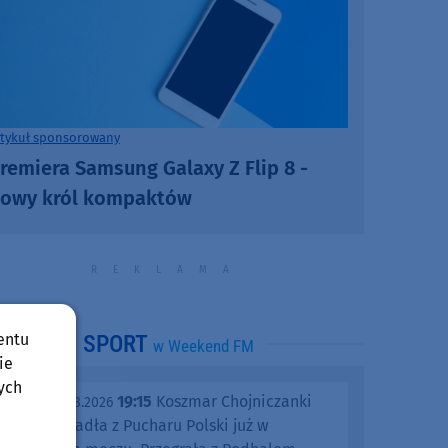
rtykuł sponsorowany
remiera Samsung Galaxy Z Flip 8 -
owy król kompaktów
entu
SPORT
w Weekend FM
ie
ych
19:15
Koszmar Chojniczanki
środa, 05.08.2026
trwa. Odpadła z Pucharu Polski już w