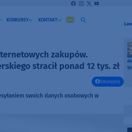
KONKURSY
KONTAKT
Lato
nternetowych zakupów.
Me
skiego stracił ponad 12 tys. zł
W
-
k
Udostępnij
W
 wysyłaniem swoich danych osobowych w