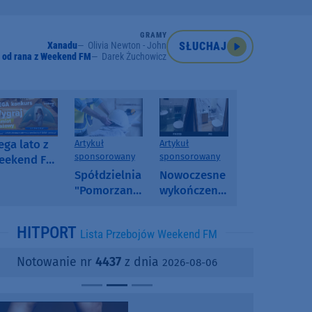
GRAMY
Xanadu
Olivia Newton - John
SŁUCHAJ
 od rana z Weekend FM
Darek Żuchowicz
ga lato z
Artykuł
Artykuł
sponsorowany
sponsorowany
eekend FM
 poranny
Spółdzielnia
Nowoczesne
onkurs w
"Pomorzanka"
wykończenia
eekend FM
w
ścian.
Człuchowie
Dlaczego
HITPORT
Lista Przebojów Weekend FM
informuje o
SPC, WPC i
przetargach
fornir
Notowanie nr
4437
z dnia
2026-08-06
i ofertach
kamienny
najmu
zyskują na
popularności?