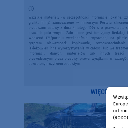
Wszelkie materiały (w szczególności informacje lokalne, zdj
grafiki, filmy) zamieszczone w niniejszym Portalu chronio
przepisami ustawy z dnia 4 lutego 1994 r. o prawie autors
prawach pokrewnych. Zabronione jest bez zgody Redakcji 
Weekend FM/portalu weekendfm.pl wyrażonej na piśmi
rygorem nieważności: kopiowanie, rozpowszechniani
jakiekolwiek inne wykorzystywanie w całości lub we fragme
informacji, danych, materiałów lub innych treści 
przewidzianymi przez przepisy prawa wyjątkami, w szczegól
dozwolonym użytkiem osobistym.
WIĘCEJ WIA
W zwią
Europej
ochron
(RODO)