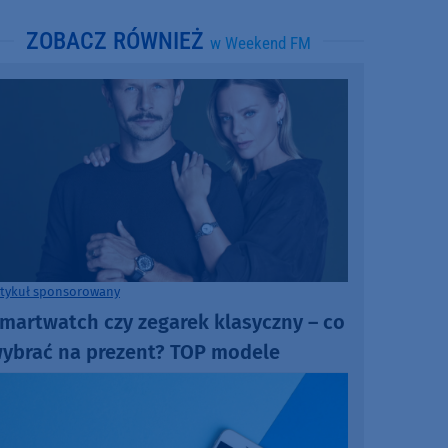
ZOBACZ RÓWNIEŻ
w Weekend FM
rtykuł sponsorowany
martwatch czy zegarek klasyczny – co
ybrać na prezent? TOP modele