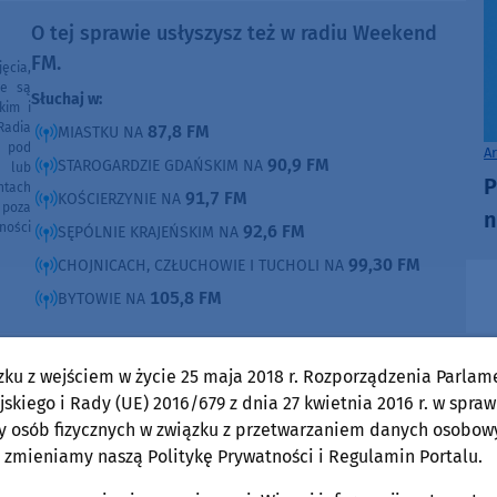
O tej sprawie usłyszysz też w radiu Weekend
FM.
ęcia,
ne są
Słuchaj w:
kim i
Radia
87,8 FM
MIASTKU NA
e pod
A
90,9 FM
STAROGARDZIE GDAŃSKIM NA
e lub
P
ntach
91,7 FM
KOŚCIERZYNIE NA
poza
n
ności
92,6 FM
SĘPÓLNIE KRAJEŃSKIM NA
99,30 FM
CHOJNICACH, CZŁUCHOWIE I TUCHOLI NA
105,8 FM
BYTOWIE NA
DOMOŚCI
w Weekend FM
zku z wejściem w życie 25 maja 2018 r. Rozporządzenia Parlam
skiego i Rady (UE) 2016/679 z dnia 27 kwietnia 2016 r. w spraw
Powiat Kościerski
y osób fizycznych w związku z przetwarzaniem danych osobow
niedziela, 2 sierpnia 2026, 22:12
 zmieniamy naszą Politykę Prywatności i Regulamin Portalu.
Zderzenie auta i motocykla na drodze między