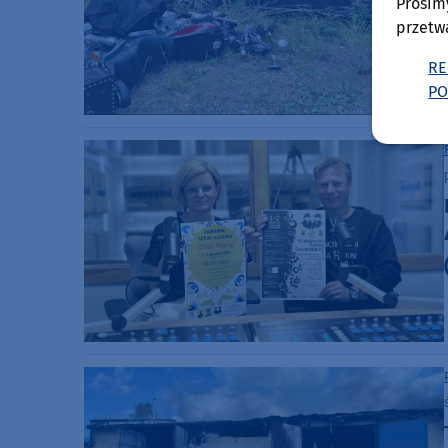
Prosim
przetw
RE
PO