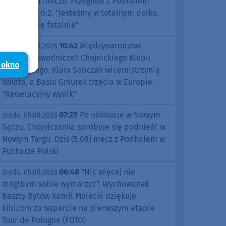
pierwszym meczu. Przegrała z Podhalem
Nowy Targ 0:2. "Jesteśmy w totalnym dołku.
Czujemy się fatalnie"
10:42
Międzynarodowe
środa, 05.08.2026
sukcesy zawodniczek Chojnickiego Klubu
 okno
Żeglarskiego. Klara Sobczak wicemistrzynią
świata, a Basia Gmurek trzecia w Europie.
"Rewelacyjny wynik"
07:25
Po nokaucie w Nowym
środa, 05.08.2026
Sączu, Chojniczanka spróbuje się podnieść w
Nowym Targu. Dziś (5.08) mecz z Podhalem w
Pucharze Polski
06:48
"Nic więcej nie
środa, 05.08.2026
mógłbym sobie wymarzyć". Wychowanek
Baszty Bytów Kamil Małecki dziękuje
kibicom za wsparcie na pierwszym etapie
Tour de Pologne (FOTO)