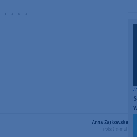
volume.
A
S
w
Anna Zajkowska
Pokaż e-mail